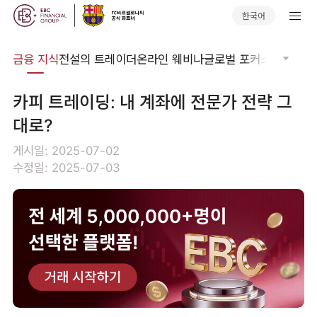
한국어
어집
금융 지식
전설의 트레이더
온라인 웨비나
글로벌 포커스
기술적 
카피 트레이딩: 내 계좌에 전문가 전략 그
대로?
게시일: 2025-07-02
수정일: 2025-07-03