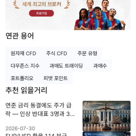
세계 최고의 브로커
회원가입
연관 용어
원자재 CFD
주식 CFD
주문 유형
다우존스 지수
과매도 트래이딩
과매수
포트폴리오
피벗 포인트
추천 읽을거리
연준 금리 동결에도 주가 급
락 — 인상 반대표 3명과 30
년물 금리 5.20%
2026-07-30