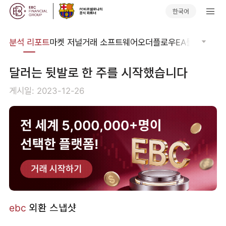
한국어
분석
분석 리포트
마켓 저널
거래 소프트웨어
오더플로우
EA툴킷
트레이
달러는 뒷발로 한 주를 시작했습니다
게시일: 2023-12-26
ebc
외환 스냅샷