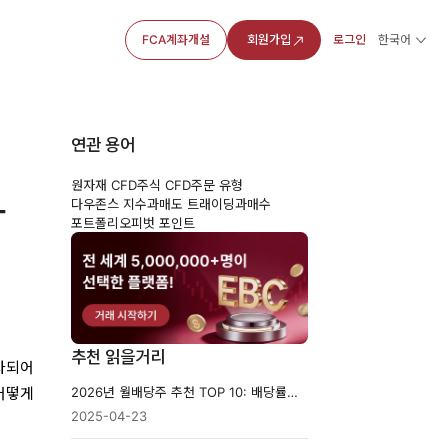
FCA계좌개설
회원가입
로그인
한국어
연관 용어
원자재 CFD
주식 CFD
주문 유형
다
다우존스 지수
과매도 트래이딩
과매수
포트폴리오
피벗 포인트
추천 읽을거리
자되어
2026년 월배당주 추천 TOP 10: 배당률보다 중요한 지속 가능성
어떻게
2025-04-23