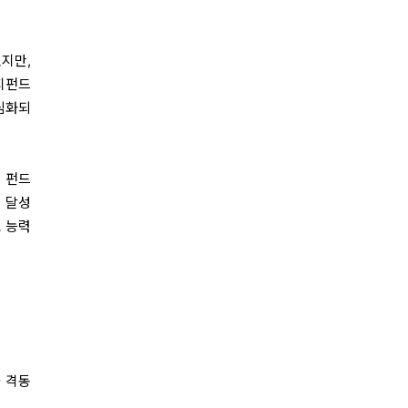
지만,
지펀드
 심화되
 펀드
 달성
호 능력
 격동