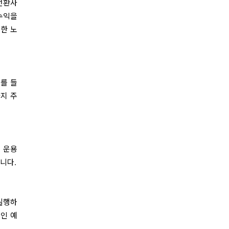
전환사
수익을
대한 노
예를 들
지 주
. 운용
니다.
실행하
적인 예