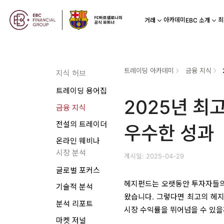
아카데미
최
거래
EBC 소개
트레이딩 아카데미
금융 지식
지식 허브
트레이딩 용어집
2025년 최
금융 지식
전설의 트레이더
우수한 성과
온라인 웨비나
시장 분석
게시일: 2025-04-29
글로벌 포커스
헤지펀드는 오랫동안 투자자들의
기술적 분석
왔습니다. 그렇다면 최고의 헤지
분석 리포트
시장 수익률을 뛰어넘을 수 있을
마켓 저널