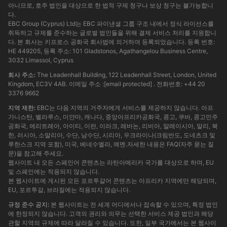
아니므로, 호주 법인을 대상으로 한 법적 구제 청구나 보상 청구는 불가능합니
다.
EBC Group (Cyprus) Ltd는 EBC 파이낸셜 그룹 구조 내에서 정식 라이선스를
취득하고 규제를 준수하는 글로벌 법인들을 위해 결제 서비스 처리를 지원합니
다. 본 회사는 키프로스 공화국 회사법에 의거하여 등록되었습니다. 등록 번호:
HE 449205, 등록 주소: 101 Gladstonos, Agathangelou Business Centre,
3032 Limassol, Cyprus
회사 주소:
The Leadenhall Building, 122 Leadenhall Street, London, United
Kingdom, EC3V 4AB. 이메일 주소 :
[email protected]
. 전화번호: +44 20
3376 9662
지역 제한:
EBC는 다음 지역의 거주자에게 서비스를 제공하지 않습니다. 아프
가니스탄, 벨라루스, 미얀마, 캐나다, 중앙아프리카공화국, 콩고, 쿠바, 콩고민주
공화국, 에리트레아, 아이티, 이란, 이라크, 레바논, 리비아, 말레이시아, 말리, 북
한, 러시아, 소말리아, 수단, 남수단, 시리아, 우크라이나(크림반도, 도네츠크 및
루한스크 지역 포함), 미국, 베네수엘라, 예멘.자세한 내용은 FAQ(자주 묻는 질
문)을 참고해 주세요.
웹사이트 내 모든 스페인어 콘텐츠는 라틴아메리카 국가를 대상으로 하며, EU
및 스페인에는 적용되지 않습니다.
본 웹사이트에 게시된 모든 포르투갈어 콘텐츠는 아프리카 지역에만 해당되며,
EU, 포르투갈, 브라질에는 적용되지 않습니다.
규정 준수 공지:
본 웹사이트는 전 세계 어디에서나 접속할 수 있으며, 특정 법인
에 한정되지 않습니다. 고객의 권리와 의무는 선택한 서비스 제공 법인과 해당
관할 지역의 규제에 따라 달라질 수 있습니다. 또한, 일부 국가에서는 본 웹사이