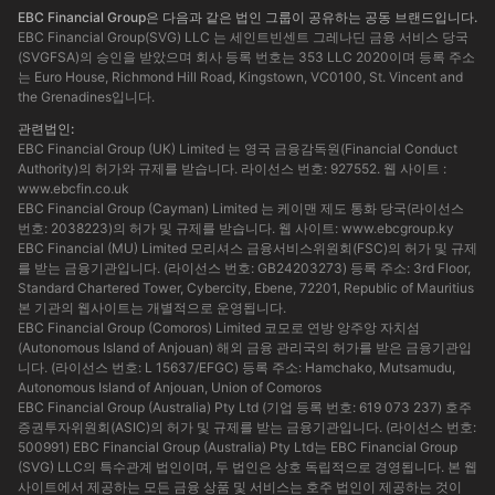
EBC Financial Group은 다음과 같은 법인 그룹이 공유하는 공동 브랜드입니다.
EBC Financial Group(SVG) LLC 는 세인트빈센트 그레나딘 금융 서비스 당국
(SVGFSA)의 승인을 받았으며 회사 등록 번호는 353 LLC 2020이며 등록 주소
는 Euro House, Richmond Hill Road, Kingstown, VC0100, St. Vincent and
the Grenadines입니다.
관련법인:
EBC Financial Group (UK) Limited 는 영국 금융감독원(Financial Conduct
Authority)의 허가와 규제를 받습니다. 라이선스 번호: 927552. 웹 사이트 :
www.ebcfin.co.uk
EBC Financial Group (Cayman) Limited 는 케이맨 제도 통화 당국(라이선스
번호: 2038223)의 허가 및 규제를 받습니다. 웹 사이트:
www.ebcgroup.ky
EBC Financial (MU) Limited 모리셔스 금융서비스위원회(FSC)의 허가 및 규제
를 받는 금융기관입니다. (라이선스 번호: GB24203273) 등록 주소: 3rd Floor,
Standard Chartered Tower, Cybercity, Ebene, 72201, Republic of Mauritius
본 기관의 웹사이트는 개별적으로 운영됩니다.
EBC Financial Group (Comoros) Limited 코모로 연방 앙주앙 자치섬
(Autonomous Island of Anjouan) 해외 금융 관리국의 허가를 받은 금융기관입
니다. (라이선스 번호: L 15637/EFGC) 등록 주소: Hamchako, Mutsamudu,
Autonomous Island of Anjouan, Union of Comoros
EBC Financial Group (Australia) Pty Ltd (기업 등록 번호: 619 073 237) 호주
증권투자위원회(ASIC)의 허가 및 규제를 받는 금융기관입니다. (라이선스 번호:
500991) EBC Financial Group (Australia) Pty Ltd는 EBC Financial Group
(SVG) LLC의 특수관계 법인이며, 두 법인은 상호 독립적으로 경영됩니다. 본 웹
사이트에서 제공하는 모든 금융 상품 및 서비스는 호주 법인이 제공하는 것이