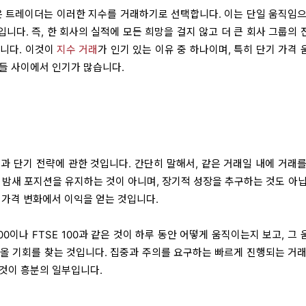
은 트레이더는 이러한 지수를 거래하기로 선택합니다. 이는 단일 움직임으
니다. 즉, 한 회사의 실적에 모든 희망을 걸지 않고 더 큰 회사 그룹의
입니다. 이것이
지수 거래
가 인기 있는 이유 중 하나이며, 특히 단기 가격
들 사이에서 인기가 많습니다.
과 단기 전략에 관한 것입니다. 간단히 말해서, 같은 거래일 내에 거래를
 밤새 포지션을 유지하는 것이 아니며, 장기적 성장을 추구하는 것도 아닙
 가격 변화에서 이익을 얻는 것입니다.
00이나 FTSE 100과 같은 것이 하루 동안 어떻게 움직이는지 보고, 그
올 기회를 찾는 것입니다. 집중과 주의를 요구하는 빠르게 진행되는 거래
것이 흥분의 일부입니다.