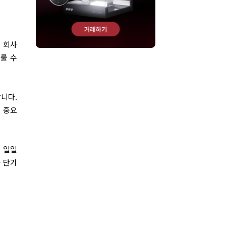
 회사
이룰 수
니다.
우 중요
 일일
 단기