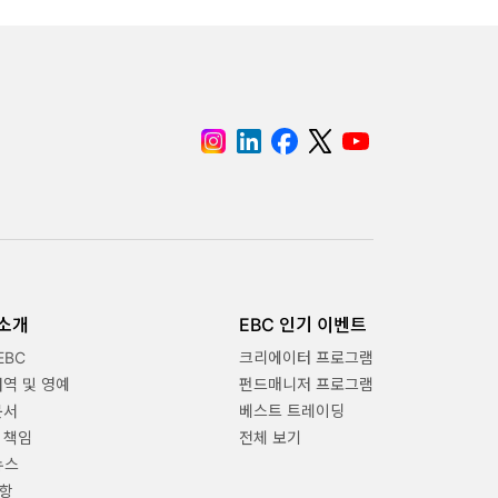
 소개
EBC 인기 이벤트
EBC
크리에이터 프로그램
내역 및 영예
펀드매니저 프로그램
문서
베스트 트레이딩
 책임
전체 보기
뉴스
항