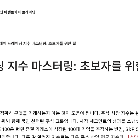
신 이벤트
카피 트레이딩
데이 트레이딩 지수 마스터링: 초보자를 위한 팁
 지수 마스터링: 초보자를 위
 정확히 무엇을 거래하는지 아는 것이 도움이 됩니다. 주식 시장 지수는 
 위해 함께 묶인 선택된 주식 그룹입니다. 시장 세그먼트의 성과를 스냅
E 100은 런던 증권 거래소에 상장된 100대 기업을 추적하는 반면, S&P 
 반영합니다. 다른 잘 알려진 지수로는 다우 존스 산업 평균 지수와
나스