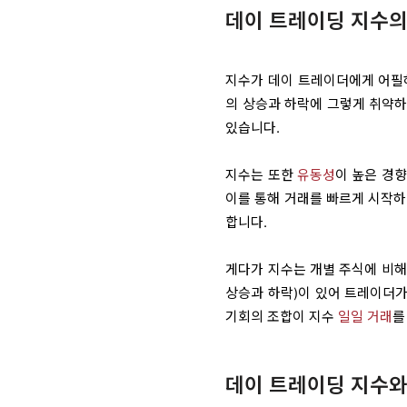
데이 트레이딩 지수의
지수가 데이 트레이더에게 어필하
의 상승과 하락에 그렇게 취약하지
있습니다.
지수는 또한
유동성
이 높은 경
이를 통해 거래를 빠르게 시작하고
합니다.
게다가 지수는 개별 주식에 비해
상승과 하락)이 있어 트레이더가
기회의 조합이 지수
일일 거래
를
데이 트레이딩 지수와