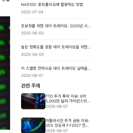
NAS100: 포트폴리오에 활용하는 방법
2025-07-04
초보자를 위한 데이 트레이딩: 2025년 시작하는 방법
2025-06-03
높은 정확도를 갖춘 데이 트레이딩을 위한 10가지 최고의 지표
2025-04-03
이 스캘핑 전략으로 데이 트레이딩 실력을 날카롭게 다듬으세요
2025-08-01
관련 주제
TTD 주가 폭락 이유: 6억
5,000만 달러 가이던스의
충격
2026-08-07
아틀라시안 주가 급등 이유:
35% 상승과 FY2027 전망
분석
2026-08-07