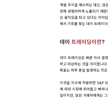
개별 주식을 매수하는 대신, 많
장에 광범위하게 노출되기 때문입
인 움직임을 타고 있다는 의미
에서 기회를 찾는 데이 트레이더
데이
트레이딩이란
?
데이 트레이딩은 빠른 의사 결정
하고 마감하는 것을 의미합니다.
목표는 하루 종일 발생하는 작은
이것을 지수에 적용하면 S&P 5
에 따라 시장에 뛰어들고 빠져나
일이지만, 많은 거래자에게는 그