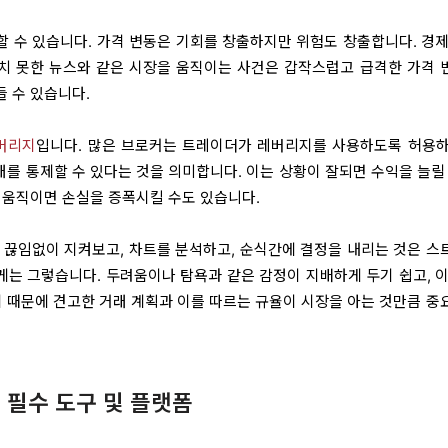
 수 있습니다. 가격 변동은 기회를 창출하지만 위험도 창출합니다. 경제
상치 못한 뉴스와 같은 시장을 움직이는 사건은 갑작스럽고 급격한 가격 
 수 있습니다.
버리지
입니다. 많은 브로커는 트레이더가 레버리지를 사용하도록 허용하
래를 통제할 수 있다는 것을 의미합니다. 이는 상황이 잘되면 수익을 늘릴
 움직이면 손실을 증폭시킬 수도 있습니다.
 끊임없이 지켜보고, 차트를 분석하고, 순식간에 결정을 내리는 것은 스
에게는 그렇습니다. 두려움이나 탐욕과 같은 감정이 지배하게 두기 쉽고, 
기 때문에 견고한 거래 계획과 이를 따르는 규율이 시장을 아는 것만큼 중
 필수 도구 및 플랫폼