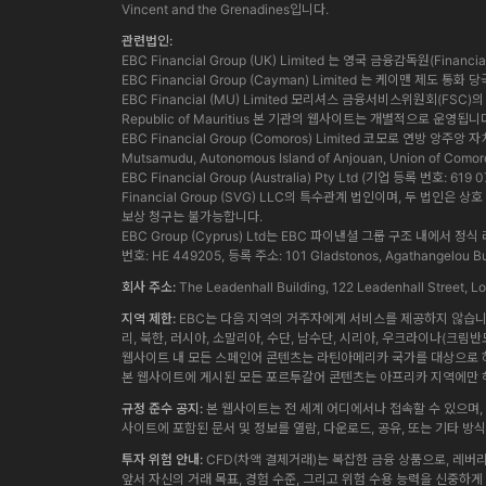
Vincent and the Grenadines입니다.
관련법인:
EBC Financial Group (UK) Limited 는 영국 금융감독원(Finan
EBC Financial Group (Cayman) Limited 는 케이맨 제도 
EBC Financial (MU) Limited 모리셔스 금융서비스위원회(FSC)의 허가
Republic of Mauritius 본 기관의 웹사이트는 개별적으로 운영됩니
EBC Financial Group (Comoros) Limited 코모로 연방 앙주
Mutsamudu, Autonomous Island of Anjouan, Union of Comor
EBC Financial Group (Australia) Pty Ltd (기업 등록 번호:
Financial Group (SVG) LLC의 특수관계 법인이며, 두 
보상 청구는 불가능합니다.
EBC Group (Cyprus) Ltd는 EBC 파이낸셜 그룹 구조 
번호: HE 449205, 등록 주소: 101 Gladstonos, Agathangelou Bus
회사 주소:
The Leadenhall Building, 122 Leadenhall Street,
지역 제한:
EBC는 다음 지역의 거주자에게 서비스를 제공하지 않습니다.
리, 북한, 러시아, 소말리아, 수단, 남수단, 시리아, 우크라이나(크림반
웹사이트 내 모든 스페인어 콘텐츠는 라틴아메리카 국가를 대상으로 하
본 웹사이트에 게시된 모든 포르투갈어 콘텐츠는 아프리카 지역에만 해
규정 준수 공지:
본 웹사이트는 전 세계 어디에서나 접속할 수 있으며, 
사이트에 포함된 문서 및 정보를 열람, 다운로드, 공유, 또는 기타 
투자 위험 안내:
CFD(차액 결제거래)는 복잡한 금융 상품으로, 레버
앞서 자신의 거래 목표, 경험 수준, 그리고 위험 수용 능력을 신중하