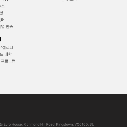
뉴스
항
센터
채널 인증
너
바르셀로나
드 대학
 프로그램
use, Richmond Hill Road, Kingstown, VC0100, St.