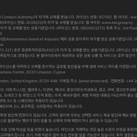
cial Conduct Authority)의 허가와 규제를 받습니다. 라이선스 번호: 927552. 웹 사이트 :
www
통화 당국(라이선스 번호: 2038223)의 허가 및 규제를 받습니다. 웹 사이트:
www.ebcgroup.ky
 및 규제를 받는 금융기관입니다. (라이선스 번호: GB24203273) 등록 주소: 3rd Floor, Standa
다.
앙 자치섬(Autonomous Island of Anjouan) 해외 금융 관리국의 허가를 받은 금융기관입니다. (
os
 619 073 237) 호주 증권투자위원회(ASIC)의 허가 및 규제를 받는 금융기관입니다. (라이선스 번호: 5009
법인은 상호 독립적으로 경영됩니다. 본 웹사이트에서 제공하는 모든 금융 상품 및 서비스는 호주 법
내에서 정식 라이선스를 취득하고 규제를 준수하는 글로벌 법인들을 위해 결제 서비스 처리를 지원합
iness Centre, 3032 Limassol, Cyprus
 London, United Kingdom, EC3V 4AB. 이메일 주소 :
[email protected]
. 전화번호: +44 2
 아프가니스탄, 벨라루스, 미얀마, 캐나다, 중앙아프리카공화국, 콩고, 쿠바, 콩고민주공화국, 
도, 도네츠크 및 루한스크 지역 포함), 미국, 베네수엘라, 예멘.자세한 내용은 FAQ(자주 묻는 
며, EU 및 스페인에는 적용되지 않습니다.
당되며, EU, 포르투갈, 브라질에는 적용되지 않습니다.
특정 법인에 한정되지 않습니다. 고객의 권리와 의무는 선택한 서비스 제공 법인과 해당 관할 
방식으로 활용하는 행위가 현지 법률 및 규제에 의해 제한되거나 금지될 수 있습니다.
리지로 인해 자금을 잃을 위험이 높습니다. 마진으로 거래하는 것은 높은 수준의 위험을 동반하며
게 고려해야 합니다. 초기 거래 자본의 일부 또는 전부를 잃을 가능성이 있습니다. 투자 결정을