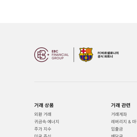
거래 상품
거래 관련
외환 거래
거래계좌
귀금속·에너지
레버리지 & 마
주가 지수
입출금
미국 주식
배당금