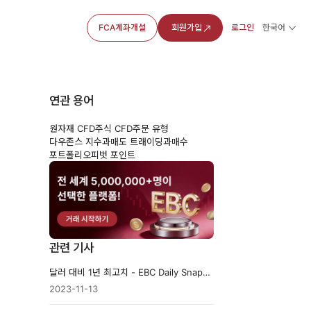
FCA계좌개설
회원가입
로그인
한국어
연관 용어
원자재 CFD
주식 CFD
주문 유형
다우존스 지수
과매도 트래이딩
과매수
포트폴리오
피벗 포인트
관련 기사
달러 대비 1년 최고치 - EBC Daily Snapshot
2023-11-13