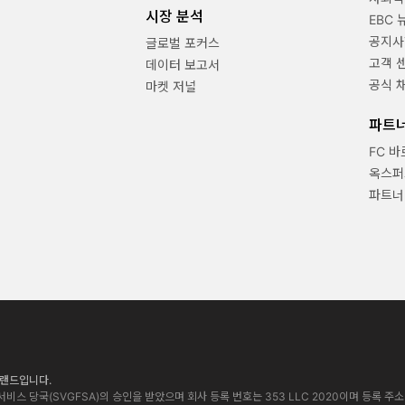
시장 분석
EBC 
공지사
글로벌 포커스
고객 
데이터 보고서
공식 
마켓 저널
파트
FC 
옥스퍼
파트너
 브랜드입니다.
비스 당국(SVGFSA)의 승인을 받았으며 회사 등록 번호는 353 LLC 2020이며 등록 주소는 Euro Ho