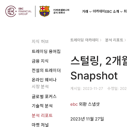
아카데미
최
거래
EBC 소개
트레이딩 아카데미
분석 리포트
지식 허브
트레이딩 용어집
스털링, 2개월
금융 지식
전설의 트레이더
Snapshot
온라인 웨비나
시장 분석
게시일: 2023-11-27
수정일: 202
글로벌 포커스
ebc
외환 스냅샷
기술적 분석
분석 리포트
2023년 11월 27일
마켓 저널