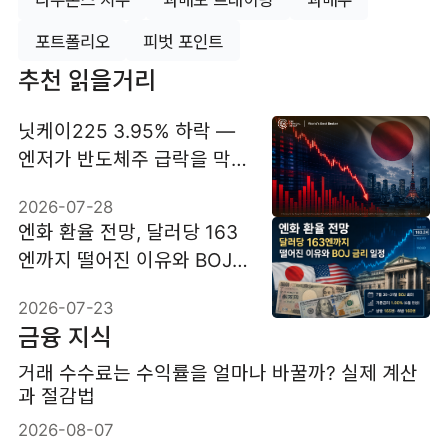
다우존스 지수
과매도 트래이딩
과매수
포트폴리오
피벗 포인트
추천 읽을거리
닛케이225 3.95% 하락 —
엔저가 반도체주 급락을 막
지 못한 이유
2026-07-28
엔화 환율 전망, 달러당 163
엔까지 떨어진 이유와 BOJ
금리 일정
2026-07-23
금융 지식
거래 수수료는 수익률을 얼마나 바꿀까? 실제 계산
과 절감법
2026-08-07