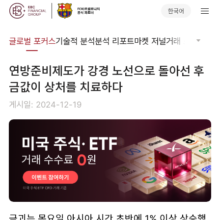
한국어
비나
글로벌 포커스
기술적 분석
분석 리포트
마켓 저널
거래 소프트웨어
연방준비제도가 강경 노선으로 돌아선 후
금값이 상처를 치료하다
게시일: 2024-12-19
금괴는 목요일 아시아 시간 초반에 1% 이상 상승했