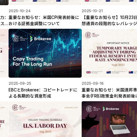
2025-10-24
2025-10-21
の力：
重要なお知らせ：米国CPI発表前後に
【重要なお知らせ】10月23
リス
おける証拠金調整について
想通貨の段階的なレバレッ
法
施します
2025-09-25
2025-09-16
EBCとBrokeree：コピートレードに
重要なお知らせ：米国連邦
よる長期的な資産形成
事会(FRB)政策金利発表前
証拠金調整について