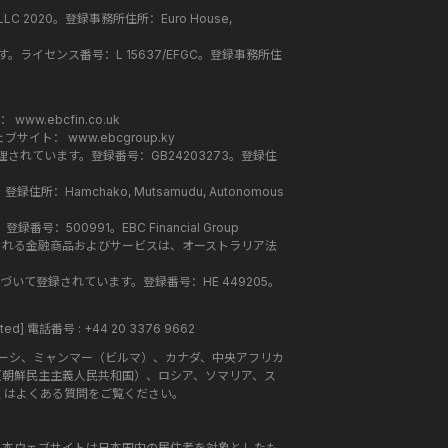
C 2020。登録事務所住所：Euro House,
います。ライセンス番号：L 15637/EFGC。登録事務所住
ト：
www.ebcfin.co.uk
。ウェブサイト：
www.ebcgroup.ky
管理されています。登録番号：GB24203273。登録住
住所：Hamchako, Mutsamudu, Autonomous
登録番号：500991。EBC Financial Group
サイトで提供される金融商品およびサービスは、オーストラリア法
法に基づいて登録されています。登録番号：HE 449205。
ted]
電話番号 : +44 20 3376 9662
ーシ、ミャンマー（ビルマ）、カナダ、中央アフリカ
（朝鮮民主主義人民共和国）、ロシア、ソマリア、ス
くはよくある質問をご覧ください。
、本ウェブサイトは日本国内の居住者を対象としたも