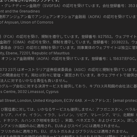
プ会社によって所有される共同ブランドです。
ントビンセント・グレナディーン金融庁（SVGFSA）の認可を受けています。会社登録番号：353 LL
ent and the Grenadines
imited はコモロ連邦アンジュアン島でアンジュアンオフショア金融局（AOFA）の認可を受けて
f Anjouan, Union of Comoros
英国金融規制当局（FCA）の認可を受け、規制を遵守しています。登録番号: 927552。ウェブサイ
d はケイマン諸島金融庁（CIMA）の認可を受け、規制を遵守しています。登録番号：2038223
ス金融サービス委員会（FSC）の認可と規制を受けています。同事業体のウェブサイトは独立に
y, Ebene, 72201, Republic of Mauritius
はコモロ諸島・オフショア金融規制（AOFA）の認可を受けています。登録番号：L 15637/EFGC。登録
Ltd (ACN: 619 073 237) はオーストラリア証券投資委員会（ASIC）の認可と規制を受けています。
ial Group (SVG) LLCの関連会社です。両社は別々に管理・運営されています。本ウェブ
ア法人に対するいかなる責任も負いません。
ancial Group内のグループ会社に対する決済サービスを提供しており、キプロス共和国の会社
Centre, 3032 Limassol, Cyprus
nhall Street, London, United Kingdom, EC3V 4AB. メールアドレス：
[email protec
よび居住者に対しては、いかなるサービスも提供しません：アフガニスタン、ベラル
トリア、ハイチ、イラン、イラク、レバノン、リビア、マレーシア、マリ、北朝鮮
、ドネツク、ルハンスク地域を含む）、米国、ベネズエラ、およびイエメン。詳し
ンアメリカ諸国のみに適用され、EUおよびスペインには適用されません。
フリカのみに適用され、EU、ポルトガルおよびブラジルには適用されません。
本に対する金融商品の提供や金融サービスの勧誘とみなされる行為には関与しておらず