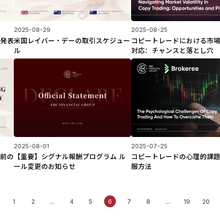
2025-08-29
2025-08-25
タ発表
米国レイバー・デーの取引スケジュー
コピートレードにおける市
ル
対応：チャンスと落とし穴
2025-08-01
2025-07-25
場前の
【重要】シグナル報酬プログラム ル
コピートレードの心理的課
ール変更のお知らせ
服方法
1
2
...
4
5
6
7
8
...
19
20