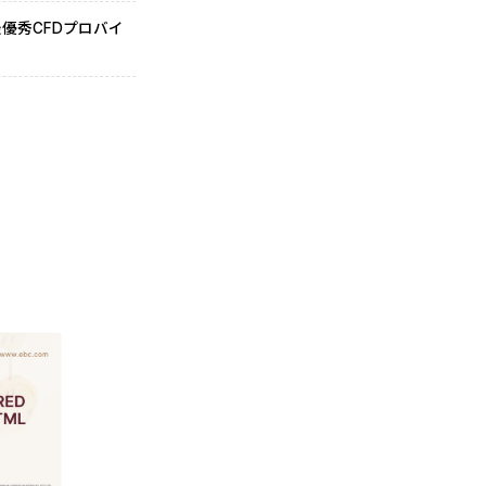
て、最優秀CFDプロバイ
賞金付きの取
EBCがFollowmeより2025年ベスト
EBCは、その優れたサービス品質、ほぼ満点に近い顧客
取り組みが高く評価され、2025年のベストブランドブロ
全域で開始した、2ト
は、受賞の背景やEBCの特徴、提供するサービス内容、そ
信頼性の高さについても詳しく紹介します。
2026-03-03