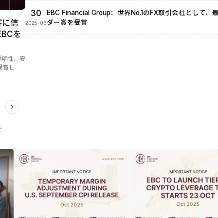
30
EBC Financial Group：世界No.1のFX取引会社とし
に信
グローバル取引大会：戦略をレベルアップ — 高額
ダー賞を受賞
2025-06
Cを
引大会を開催
グローバル取引大会：EBCフィナンシャルグループがアジア・アフリカ
ラック制（シミュレーション/ライブ）のトレーディングイベント
性、安
し
2026-05-10
せ