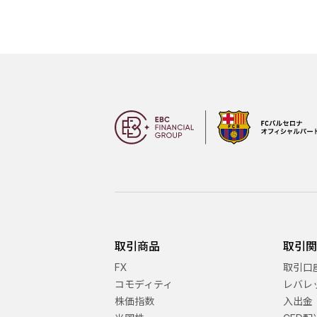
取引商品
取引
FX
取引口
コモディティ
レバレ
株価指数
入出金