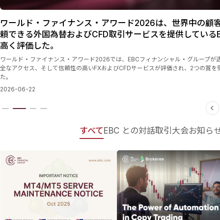
ールド・ファイナンス・アワード2026は、世界中の顧客
できる外国為替およびCFD取引サービスを提供しているEB
く評価した。
ールド・ファイナンス・アワード2026では、EBCフィナンシャル・グループが透明
なアクセス、そして信頼性の高いFXおよびCFDサービスが評価され、2つの賞を受賞
。
26-06-22
すべて
EBC との対話
取引大会
お知ら