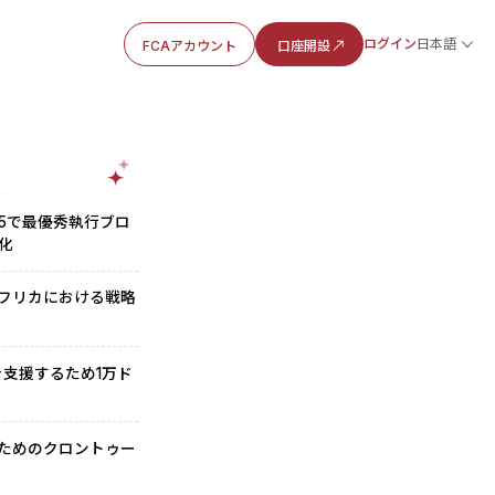
ログイン
日本語
FCAアカウント
口座開設
ds 2025で最優秀執行ブロ
化
アフリカにおける戦略
活動を支援するため1万ド
のためのクロントゥー