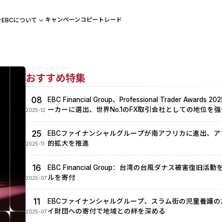
ー
キャンペーン
コピートレード
EBCについて
おすすめ特集
08
EBC Financial Group、Professional Trader Awar
ーカーに選出、世界No.1のFX取引会社としての地位を強
2025-12
25
EBCファイナンシャルグループが南アフリカに進出、
的拡大を推進
2025-11
16
EBC Financial Group：台湾の台風ダナス被害復旧
ルを寄付
2025-07
11
EBCファイナンシャルグループ、スラム街の児童養護
イ財団への寄付で地域との絆を深める
2025-07