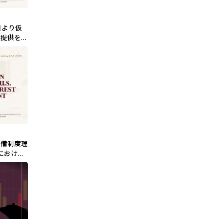
日より仮
ジ提供を実
準備制度理
後における