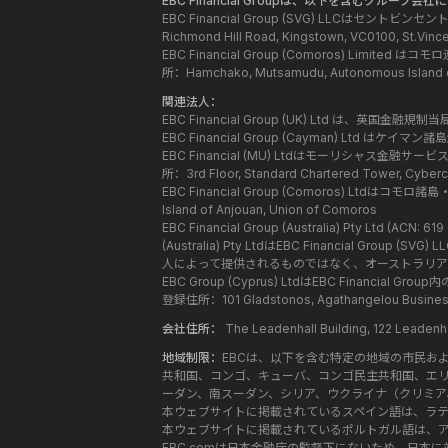
EBC Financial Groupは、以下を含むグルー
EBC Financial Group (SVG) LLCはセ
Richmond Hill Road, Kingstown, VC0100, St.Vinc
EBC Financial Group (Comoros) L
所：Hamchako, Mutsamudu, Autonomous Island o
関連法人：
EBC Financial Group (UK) Ltd は、
EBC Financial Group (Cayman) Lt
EBC Financial (MU) Ltdはモーリシャ
所：3rd Floor, Standard Chartered Tower, Cybercit
EBC Financial Group (Comoros) Ltd
Island of Anjouan, Union of Comoros
EBC Financial Group (Australia) Pty 
(Australia) Pty LtdはEBC Financ
人によって提供されるものではなく、オーストラリ
EBC Group (Cyprus) LtdはEBC Fin
登録住所：101 Gladstonos, Agathangelou Business 
会社住所：
The Leadenhall Building, 122 Leade
地域制限：
EBCは、以下を含む特定の地域の市民お
共和国、コンゴ、キューバ、コンゴ民主共和国、エリ
ーダン、南スーダン、シリア、ウクライナ（クリミア
本ウェブサイトに掲載されているスペイン語は、ラテ
本ウェブサイトに掲載されているポルトガル語は、ア
EBC.comは日本金融庁の監督下にないため、日