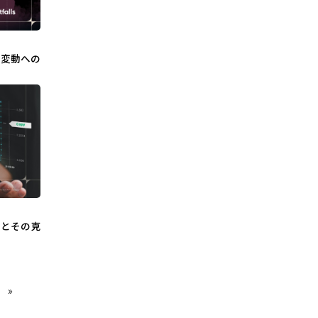
場変動への
題とその克
»