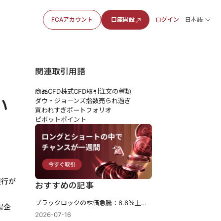
FCAアカウント
口座開設
ログイン
日本語
関連取引用語
商品CFD
株式CFD
取引注文の種類
い
ダウ・ジョーンズ指数
売られ過ぎ
買われすぎ
ポートフォリオ
ピボットポイント
銀行が
おすすめの記事
ブラックロックの株価急騰：6.6％上昇し、資産総額が歴史的な15兆ドルを突破。
場企
2026-07-16