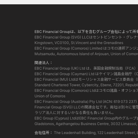
EBC Financial Groupは、以下を含むグループ会社によ
EBC Financial Group (SVG) LLCはセントビンセント・
Kingstown, VC0100, St.Vincent and the Grenadines
EBC Financial Group (Comoros) Limited
Mutsamudu, Autonomous Island of Anjouan, Union of Comor
関連法人：
EBC Financial Group (UK) Ltd は、英国金融規制
EBC Financial Group (Cayman) Ltd はケイ
EBC Financial (MU) Ltdはモーリシャス金融サービ
Standard Chartered Tower, Cybercity, Ebene, 72201, Republi
EBC Financial Group (Comoros) Ltdはコモロ諸島・オフ
Union of Comoros
EBC Financial Group (Australia) Pty Ltd (ACN:
Financial Group (SVG) LLCの関連会社で
ラリア法人に対するいかなる責任も負いません。
EBC Group (Cyprus) LtdはEBC Financia
Gladstonos, Agathangelou Business Centre, 3032 Limassol,
会社住所：
The Leadenhall Building, 122 Leadenhall Str