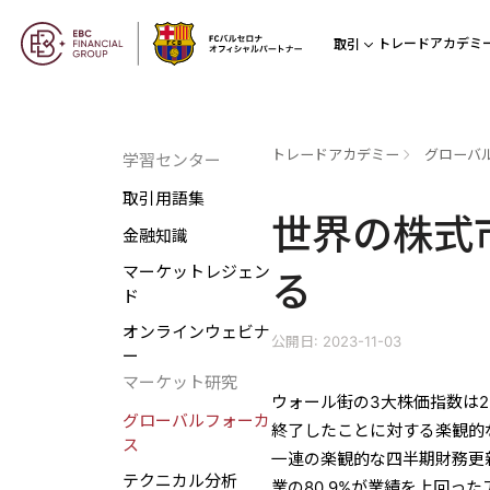
トレードアカデミ
取引
トレードアカデミー
グローバ
学習センター
取引用語集
世界の株式
金融知識
マーケットレジェン
る
ド
オンラインウェビナ
公開日: 2023-11-03
ー
マーケット研究
ウォール街の3大株価指数は
グローバルフォーカ
終了したことに対する楽観的
ス
一連の楽観的な四半期財務更
テクニカル分析
業の80.9%が業績を上回っ