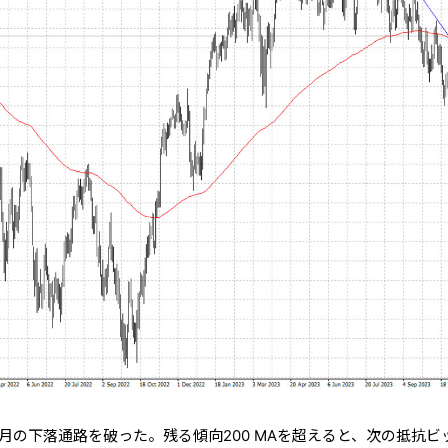
月の下落通路を破った。残る傾向200 MAを超えると、次の抵抗ビ