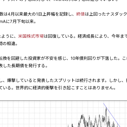
0指数は4月以来最大の1日上昇幅を記録し、
終値
は上回ったナスダッ
 mAに7月下旬以来。
たように、
米国株式市場
は回復している。経済成長により、今年ま
間の相違。
策転換を回避した投資家が不安を感じ、10年債利回りが下落した。こ
表した長期債を発行する。
し、爆撃していると発表したスプリットは続行されます。しかし、
ている。世界的に経済的衝撃を引き起こすことはありません。