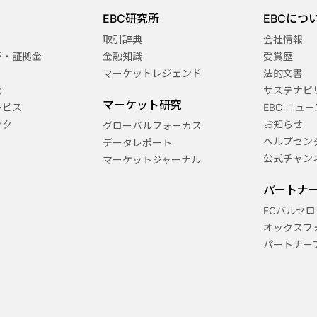
EBC研究所
EBCにつ
取引辞典
会社情報
ジ・証拠金
金融知識
受賞歴
マーケットレジェンド
法的文書
金
サステナビ
マーケット研究
ービス
EBC ニュー
ック
お知らせ
グローバルフォーカス
ヘルプセン
データレポート
公式チャン
マーケットジャーナル
パートナ
FCバルセロ
オックスフ
パートナー