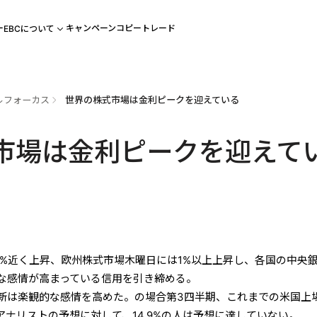
ー
キャンペーン
コピートレード
EBCについて
ルフォーカス
世界の株式市場は金利ピークを迎えている
市場は金利ピークを迎えて
2%近く上昇、欧州株式市場木曜日には1%以上上昇し、各国の中央
な感情が高まっている信用を引き締める。
新は楽観的な感情を高めた。の場合第3四半期、これまでの米国上
たアナリストの予想に対して、14.9%の人は予想に達していない。