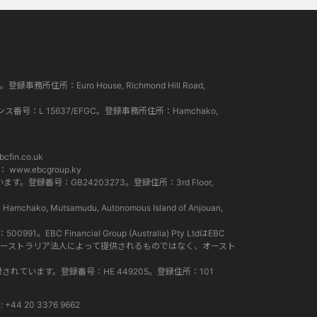
所住所：Euro House, Richmond Hill Road,
ンス番号：L 15637/EFGC。登録事務所住所：Hamchako,
cfin.co.uk
ト：
www.ebcgroup.ky
。登録番号：GB24203273。登録住所：3rd Floor,
Mutsamudu, Autonomous Island of Anjouan,
EBC Financial Group (Australia) Pty LtdはEBC
スは、オーストラリア法人によって提供されるものではなく、オースト
て登録されています。登録番号：HE 449205。登録住所：101
+44 20 3376 9662