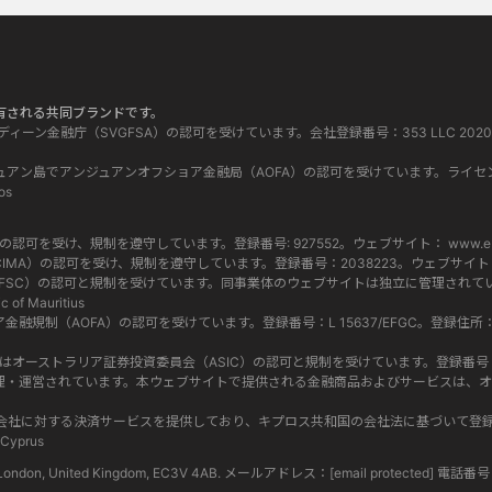
って所有される共同ブランドです。
グレナディーン金融庁（SVGFSA）の認可を受けています。会社登録番号：353 LLC 2020。登録事務
 はコモロ連邦アンジュアン島でアンジュアンオフショア金融局（AOFA）の認可を受けています。ライセ
os
当局（FCA）の認可を受け、規制を遵守しています。登録番号: 927552。ウェブサイト：
www.eb
マン諸島金融庁（CIMA）の認可を受け、規制を遵守しています。登録番号：2038223。ウェブサイ
ス委員会（FSC）の認可と規制を受けています。同事業体のウェブサイトは独立に管理されています
c of Mauritius
ショア金融規制（AOFA）の認可を受けています。登録番号：L 15637/EFGC。登録住所：Hamchako, 
 619 073 237) はオーストラリア証券投資委員会（ASIC）の認可と規制を受けています。登録番号：500991。
す。両社は別々に管理・運営されています。本ウェブサイトで提供される金融商品およびサービ
l Group内のグループ会社に対する決済サービスを提供しており、キプロス共和国の会社法に基づい
 Cyprus
eet, London, United Kingdom, EC3V 4AB. メールアドレス：
[email protected]
電話番号 : 