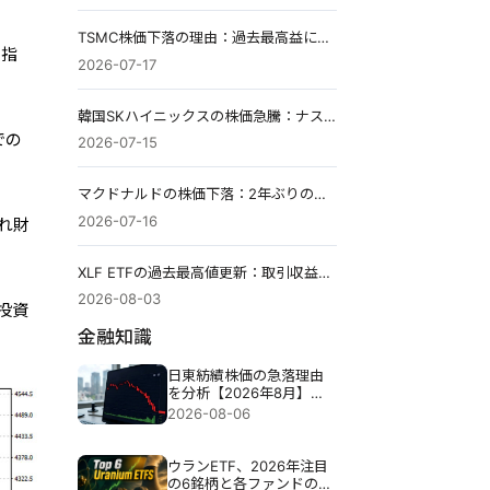
TSMC株価下落の理由：過去最高益にもかかわらず下落。
ク指
2026-07-17
韓国SKハイニックスの株価急騰：ナスダックで27%急騰、AI株の大規模上昇の裏側。
での
2026-07-15
マクドナルドの株価下落：2年ぶりの安値をつけた理由
2026-07-16
れ財
XLF ETFの過去最高値更新：取引収益と取引収益は上昇相場を維持できるのか？
2026-08-03
投資
金融知識
日東紡績株価の急落理由
を分析【2026年8月】：
決算発表後に売りが広が
2026-08-06
った背景と今後の注目ポ
イント
ウランETF、2026年注目
の6銘柄と各ファンドの実