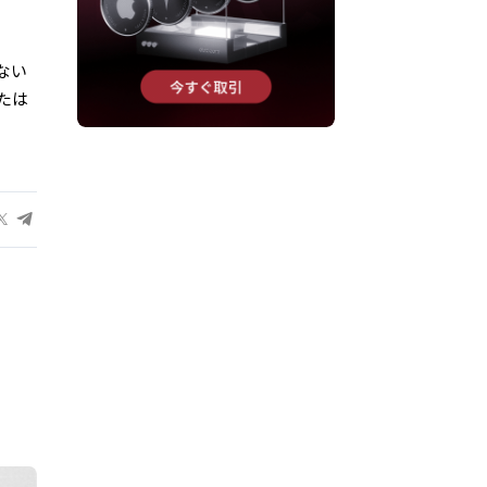
ない
たは