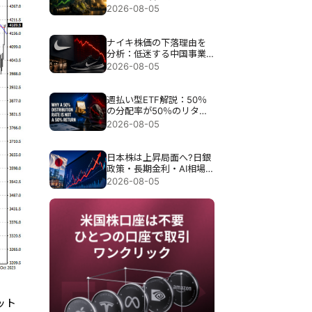
際保有銘柄。
2026-08-05
ナイキ株価の下落理由を
分析：低迷する中国事業
と再建計画への懸念、株
2026-08-05
価反発の条件とは
週払い型ETF解説：50％
の分配率が50％のリター
ンを意味しない理由
2026-08-05
日本株は上昇局面へ?日銀
政策・長期金利・AI相場
から見る8月相場の投資戦
2026-08-05
略
ット