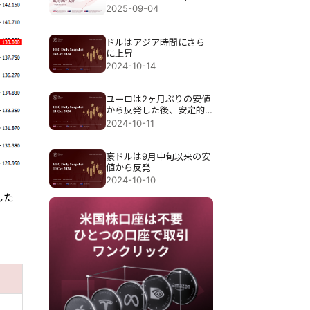
人 予想：70,000人
2025-09-04
ドルはアジア時間にさら
に上昇
2024-10-14
ユーロは2ヶ月ぶりの安値
から反発した後、安定的
に推移
2024-10-11
豪ドルは9月中旬以来の安
値から反発
2024-10-10
した