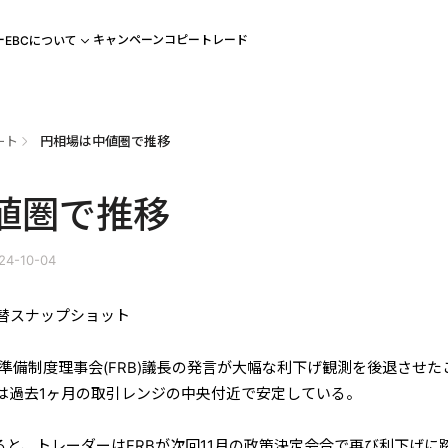
ー
キャンペーン
コピートレード
EBCについて
ート
円相場は中値圏で推移
値圏で推移
4-10-04
国為替スナップショット
連邦準備制度理事会(FRB)議長の発言が大幅な利下げ観測を後退させた
は過去1ヶ月の取引レンジの中央付近で安定している。
によると、トレーダーはFRBが次回11月の政策決定会合で再び利下げに