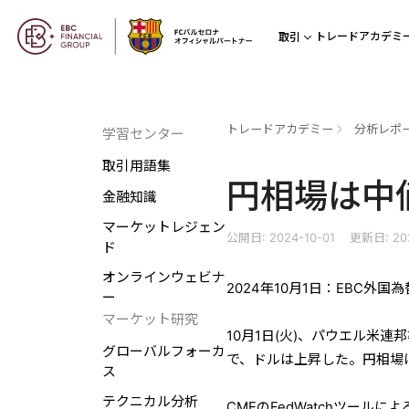
トレードアカデミ
取引
トレードアカデミー
分析レポ
学習センター
取引用語集
円相場は中
金融知識
マーケットレジェン
公開日: 2024-10-01
更新日: 202
ド
オンラインウェビナ
2024年10月1日：EBC外
ー
マーケット研究
10月1日(火)、パウエル米
グローバルフォーカ
で、ドルは上昇した。円相場
ス
テクニカル分析
CMEのFedWatchツール