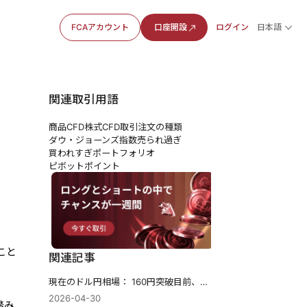
FCAアカウント
口座開設
ログイン
日本語
関連取引用語
商品CFD
株式CFD
取引注文の種類
ダウ・ジョーンズ指数
売られ過ぎ
買われすぎ
ポートフォリオ
ピボットポイント
こと
関連記事
現在のドル円相場： 160円突破目前、介入はあるのか?
2026-04-30
踏み