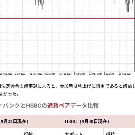
策決定会合の議事録によると、参加者は利上げに慎重であると議論
なかった。
ィバンクとHSBCの
通貨ペア
データ比較
9月23日現在）
HSBC（9月30日現在）
ト
抵抗
サポート
抵抗