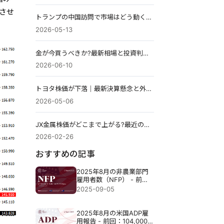
下させ
トランプの中国訪問で市場はどう動く?米中首脳会談が株・為替・原油に与える影響
2026-05-13
金が今買うべきか?最新相場と投資判断を徹底解説
2026-06-10
トヨタ株価が下落｜最新決算懸念と外部リスクが重なる理由とは
2026-05-06
JX金属株価がどこまで上がる?最近のパフォーマンスと上昇見通しを解説
2026-02-26
おすすめの記事
2025年8月の非農業部門
雇用者数（NFP） - 前回
73,000人 予想78,000人
2025-09-05
2025年8月の米国ADP雇
用報告 - 前回：104,000