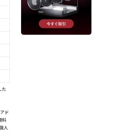
した
のアド
資料
個人