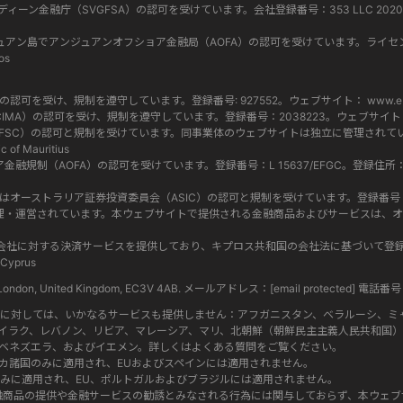
グレナディーン金融庁（SVGFSA）の認可を受けています。会社登録番号：353 LLC 2020。登録事務
 はコモロ連邦アンジュアン島でアンジュアンオフショア金融局（AOFA）の認可を受けています。ライセ
os
当局（FCA）の認可を受け、規制を遵守しています。登録番号: 927552。ウェブサイト：
www.eb
マン諸島金融庁（CIMA）の認可を受け、規制を遵守しています。登録番号：2038223。ウェブサイ
ス委員会（FSC）の認可と規制を受けています。同事業体のウェブサイトは独立に管理されています
c of Mauritius
ショア金融規制（AOFA）の認可を受けています。登録番号：L 15637/EFGC。登録住所：Hamchako, 
 619 073 237) はオーストラリア証券投資委員会（ASIC）の認可と規制を受けています。登録番号：500991。
す。両社は別々に管理・運営されています。本ウェブサイトで提供される金融商品およびサービ
l Group内のグループ会社に対する決済サービスを提供しており、キプロス共和国の会社法に基づい
 Cyprus
eet, London, United Kingdom, EC3V 4AB. メールアドレス：
[email protected]
電話番号 : 
者に対しては、いかなるサービスも提供しません：アフガニスタン、ベラルーシ、ミ
イラク、レバノン、リビア、マレーシア、マリ、北朝鮮（朝鮮民主主義人民共和国）
ベネズエラ、およびイエメン。詳しくはよくある質問をご覧ください。
カ諸国のみに適用され、EUおよびスペインには適用されません。
みに適用され、EU、ポルトガルおよびブラジルには適用されません。
る金融商品の提供や金融サービスの勧誘とみなされる行為には関与しておらず、本ウェ