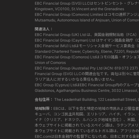
EBC Financial Group (SVG) LLCはセントビンセント・
Kingstown, VC0100, St.Vincent and the Grenadines
EBC Financial Group (Comoros) Limited
Mutsamudu, Autonomous Island of Anjouan, Union of Comor
関連法人：
EBC Financial Group (UK) Ltd は、英国金融規制
EBC Financial Group (Cayman) Ltd はケイ
EBC Financial (MU) Ltdはモーリシャス金融サービ
Standard Chartered Tower, Cybercity, Ebene, 72201, Republi
EBC Financial Group (Comoros) Ltdはコモロ諸島・オフ
Union of Comoros
EBC Financial Group (Australia) Pty Ltd (ACN:
Financial Group (SVG) LLCの関連会社で
ラリア法人に対するいかなる責任も負いません。
EBC Group (Cyprus) LtdはEBC Financia
Gladstonos, Agathangelou Business Centre, 3032 Limassol,
会社住所：
The Leadenhall Building, 122 Leadenhall Str
地域制限：
EBCは、以下を含む特定の地域の市民および居住
キューバ、コンゴ民主共和国、エリトリア、ハイチ、イラン、
イナ（クリミア、ドネツク、ルハンスク地域を含む）、米国、
本ウェブサイトに掲載されているスペイン語は、ラテンアメリ
本ウェブサイトに掲載されているポルトガル語は、アフリカの
EBC.comは日本金融庁の監督下にないため、日本に対す