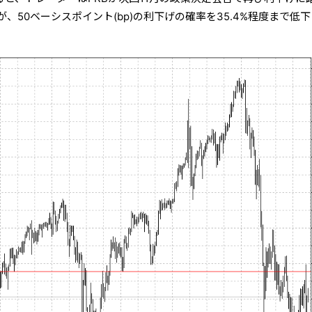
、50ベーシスポイント(bp)の利下げの確率を35.4%程度まで低