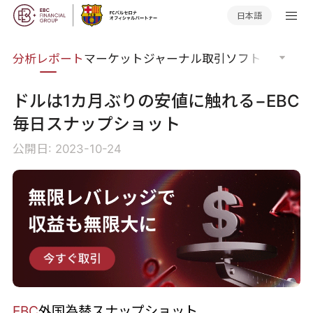
日本語
分析
分析レポート
マーケットジャーナル
取引ソフトウェア
オ
ドルは1カ月ぶりの安値に触れる−EBC
毎日スナップショット
公開日: 2023-10-24
EBC
外国為替スナップショット