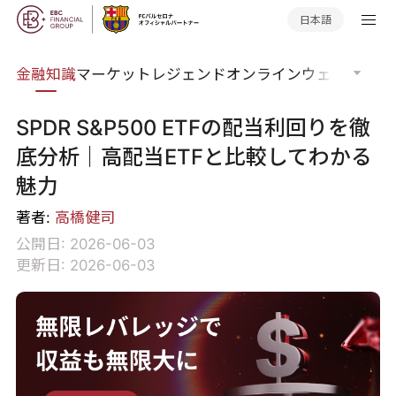
日本語
語集
金融知識
マーケットレジェンド
オンラインウェビナー
グ
SPDR S&P500 ETFの配当利回りを徹
底分析｜高配当ETFと比較してわかる
魅力
著者:
高橋健司
公開日: 2026-06-03
更新日: 2026-06-03