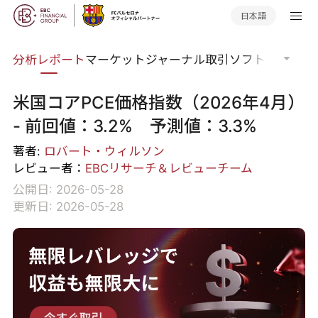
日本語
分析
分析レポート
マーケットジャーナル
取引ソフトウェア
オ
米国コアPCE価格指数（2026年4月）
- 前回値：3.2% 予測値：3.3%
著者:
ロバート・ウィルソン
レビュー者：
EBCリサーチ＆レビューチーム
公開日: 2026-05-28
更新日: 2026-05-28