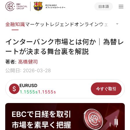
日本語
語集
金融知識
マーケットレジェンド
オンラインウェビナー
グ
インターバンク市場とは何か｜為替レ
ートが決まる舞台裏を解説
著者:
高橋健司
公開日: 2026-03-28
EURUSD
今すぐ取引
買い:
1.1555
売り:
1.1555
5
5