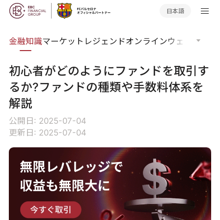
日本語
語集
金融知識
マーケットレジェンド
オンラインウェビナー
グ
初心者がどのようにファンドを取引す
るか?ファンドの種類や手数料体系を
解説
公開日: 2025-07-04
更新日: 2025-07-04