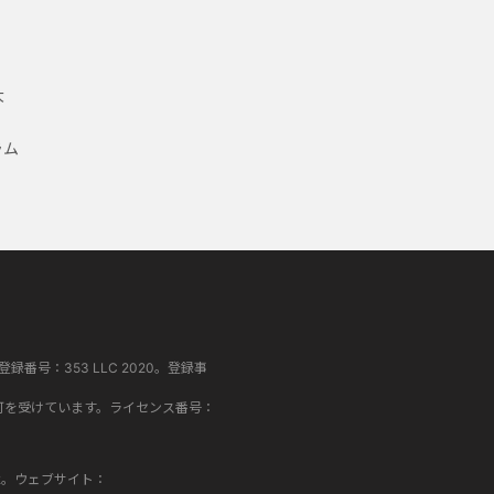
大
ラム
登録番号：353 LLC 2020。登録事
FA）の認可を受けています。ライセンス番号：
552。ウェブサイト：