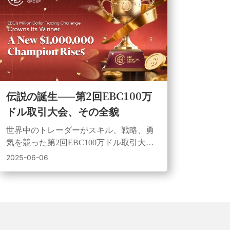
伝説の誕生——第2回EBC100万
ドル取引大会、その全貌
世界中のトレーダーがスキル、戦略、勇
気を競った第2回EBC100万ドル取引大
会。100万ドルチャレンジと3万ドルチャ
2025-06-06
レンジ共に新たなチャンピオンが誕生し
ました。