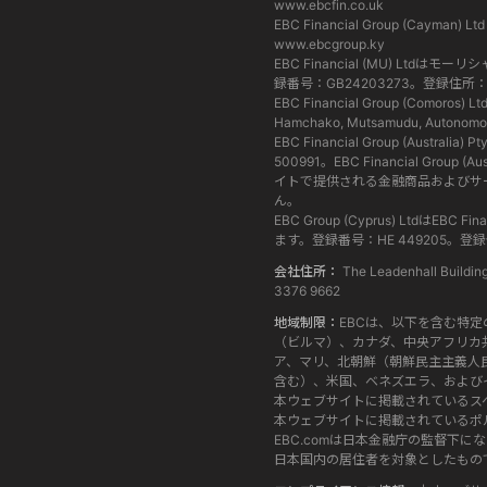
www.ebcfin.co.uk
EBC Financial Group (
www.ebcgroup.ky
EBC Financial (MU) 
録番号：GB24203273。登録住所：3rd Floor,
EBC Financial Group (C
Hamchako, Mutsamudu, Autonomous
EBC Financial Group (Aus
500991。EBC Financial Grou
イトで提供される金融商品およびサ
ん。
EBC Group (Cyprus) Lt
ます。登録番号：HE 449205。登録住所：101 G
会社住所：
The Leadenhall Buildi
3376 9662
地域制限：
EBCは、以下を含む特
（ビルマ）、カナダ、中央アフリカ
ア、マリ、北朝鮮（朝鮮民主主義人
含む）、米国、ベネズエラ、および
本ウェブサイトに掲載されているス
本ウェブサイトに掲載されているポ
EBC.comは日本金融庁の監督下
日本国内の居住者を対象としたもの