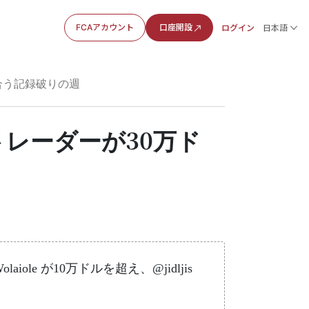
FCAアカウント
口座開設
ログイン
日本語
い合う記録破りの週
 トレーダーが30万ド
aiole が10万ドルを超え、@jidljis