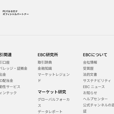
引関連
EBC研究所
EBCについて
引口座
取引辞典
会社情報
バレッジ・証拠金
金融知識
受賞歴
出金
マーケットレジェン
法的文書
FD配当金
ド
サステナビリティ
動性サービス
EBC ニュース
マーケット研究
ィンテック
お知らせ
ヘルプセンター
グローバルフォーカ
公式チャンネルの
ス
証
データレポート