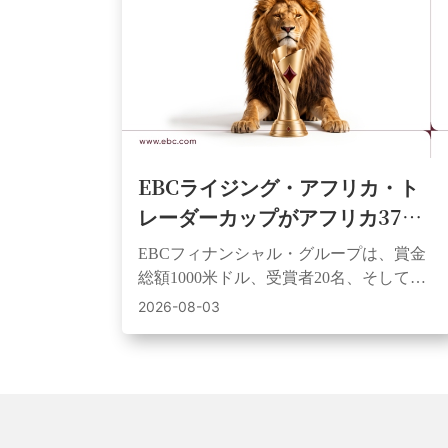
EBCライジング・アフリカ・ト
レーダーカップがアフリカ37カ
国で開幕。トレーダーに平等な
EBCフィナンシャル・グループは、賞金
スタートと賞金獲得のチャンス
総額1000米ドル、受賞者20名、そして同
を提供
額の初期資金を提供するアフリカ全土を
2026-08-03
対象としたデモ取引コンテストを開始し
た。