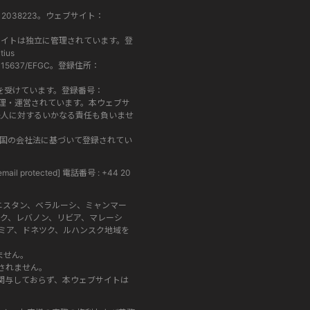
号：2038223。ウェブサイト：
ェブサイトは独立に管理されています。登
tius
 15637/EFGC。登録住所：
の認可と規制を受けています。登録番号：
す。両社は別々に管理・運営されています。本ウェブサ
法人に対するいかなる責任も負いませ
プロス共和国の会社法に基づいて登録されてい
email protected]
電話番号 : +44 20
ニスタン、ベラルーシ、ミャンマー
ク、レバノン、リビア、マレーシ
ミア、ドネツク、ルハンスク地域を
ません。
されません。
は関与しておらず、本ウェブサイトは