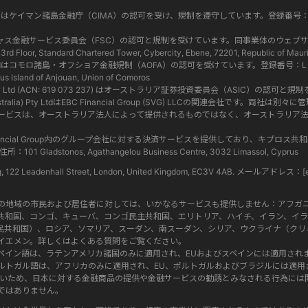
Cayman) Ltd はケイマン諸島金融庁（CIMA）の認可を受け、規制を遵守しています。登録番
Ltdはモーリシャス金融サービス委員会（FSC）の認可と規制を受けています。同事業体のウ
 Standard Chartered Tower, Cybercity, Ebene, 72201, Republic of Mauri
omoros) Ltdはコモロ諸島・オフショア金融規制（AOFA）の認可を受けています。登録番号：L
 Island of Anjouan, Union of Comoros
tralia) Pty Ltd (ACN: 619 073 237) はオーストラリア証券投資委員会（ASIC）
p (Australia) Pty LtdはEBC Financial Group (SVG) LLCの関連会社で
ービスは、オーストラリア法人によって提供されるものではなく、オーストラリア
dはEBC Financial Group内のグループ会社に対する決済サービスを提供しており、キ
ladstonos, Agathangelou Business Centre, 3032 Limassol, Cyprus
ng, 122 Leadenhall Street, London, United Kingdom, EC3V 4AB. メールアドレス：
[
定の地域の市民および居住者に対しては、いかなるサービスも提供しません：アフガ
共和国、コンゴ、キューバ、コンゴ民主共和国、エリトリア、ハイチ、イラン、イラ
民共和国）、ロシア、ソマリア、スーダン、南スーダン、シリア、ウクライナ（クリ
イエメン。詳しくはよくある質問をご覧ください。
ペイン語は、ラテンアメリカ諸国のみに適用され、EUおよびスペインには適用され
ルトガル語は、アフリカのみに適用され、EU、ポルトガルおよびブラジルには適用
にないため、日本に対する金融商品の提供や金融サービスの勧誘とみなされる行為に
ではありません。