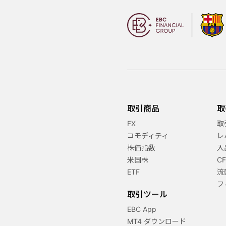
取引商品
取
FX
取
コモディティ
レ
株価指数
入
米国株
C
ETF
流
フ
取引ツール
EBC App
MT4 ダウンロード