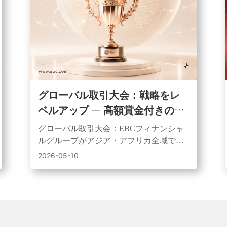
グローバル取引大会：戦略をレ
ベルアップ — 高額賞金付きの取
引大会を開催
グローバル取引大会：EBCフィナンシャ
ルグループがアジア・アフリカ全域で開
始した、2トラック制（シミュレーショ
2026-05-10
ン/ライブ）のトレーディングイベント