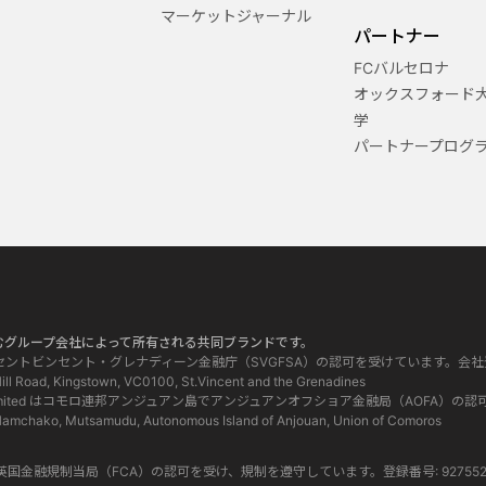
マーケットジャーナル
パートナー
FCバルセロナ
オックスフォード
学
パートナープログ
、以下を含むグループ会社によって所有される共同ブランドです。
SVG) LLCはセントビンセント・グレナディーン金融庁（SVGFSA）の認可を受けています。会社
Road, Kingstown, VC0100, St.Vincent and the Grenadines
Comoros) Limited はコモロ連邦アンジュアン島でアンジュアンオフショア金融局（AO
o, Mutsamudu, Autonomous Island of Anjouan, Union of Comoros
UK) Ltd は、英国金融規制当局（FCA）の認可を受け、規制を遵守しています。登録番号: 927