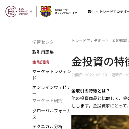
トレードアカデミ
取引
トレードアカデミー
金融知識
学習センター
取引用語集
金投資の特
金融知識
マーケットレジェン
公開日: 2023-05-29
更新日: 20
ド
オンラインウェビナ
金取引の特徴とは？
ー
他の投資商品と比較して、金
マーケット研究
しします。金投資家にとって
グローバルフォーカ
ス
テクニカル分析