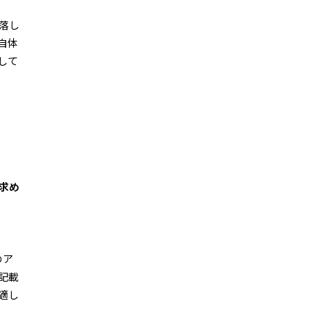
落し
自体
して
求め
のア
記載
適し