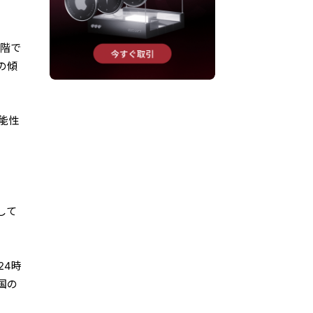
段階で
の傾
能性
して
24時
国の