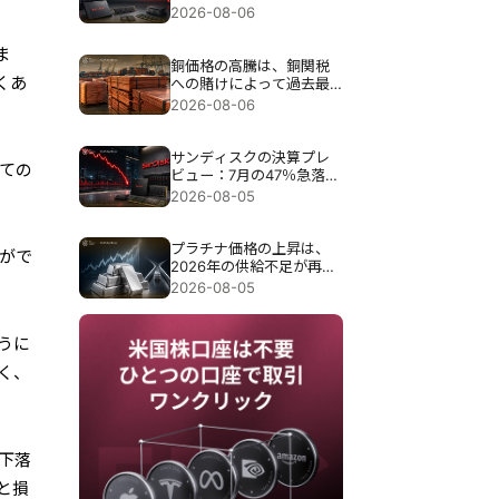
は、過去最高の89億7000
2026-08-06
万ドルの売上高にもかか
わらず約13％急落したこ
ま
とだ。
銅価格の高騰は、銅関税
くあ
への賭けによって過去最
高の6,703ドルまで押し上
2026-08-06
げられた。
サンディスクの決算プレ
べての
ビュー：7月の47％急落
後、売上高4倍増は十分な
2026-08-05
のか？
プラチナ価格の上昇は、
がで
2026年の供給不足が再び
注目を集める中、8％急騰
2026-08-05
した。
うに
く、
下落
と損