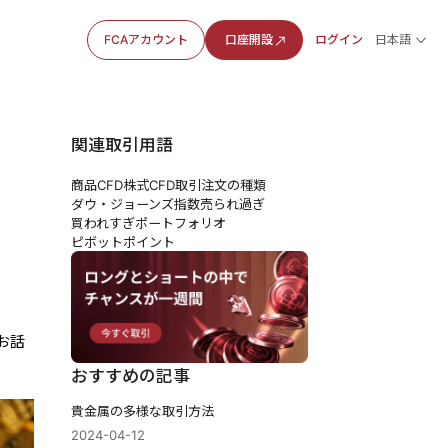
FCAアカウント
口座開設
ログイン
日本語
関連取引用語
商品CFD
株式CFD
取引注文の種類
ダウ・ジョーンズ指数
売られ過ぎ
買われすぎ
ポートフォリオ
ピボットポイント
お話
おすすめの記事
貴金属の多様な取引方法
2024-04-12