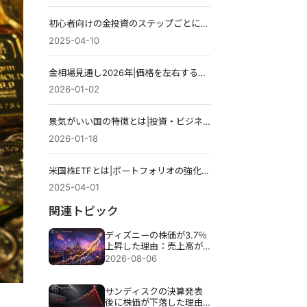
初心者向けの金投資のステップごとに徹底解説
2025-04-10
金相場見通し2026年|価格を左右する要因と中長期予測
2026-01-02
景気がいい国の特徴とは|投資・ビジネス視点で徹底分析
2026-01-18
米国株ETFとは|ポートフォリオの強化金融デリバティブ
2025-04-01
関連トピック
ディズニーの株価が3.7％
上昇した理由：売上高が
予想を下回ったにもかか
2026-08-06
わらず、なぜ上昇したの
か？
サンディスクの決算発表
後に株価が下落した理由