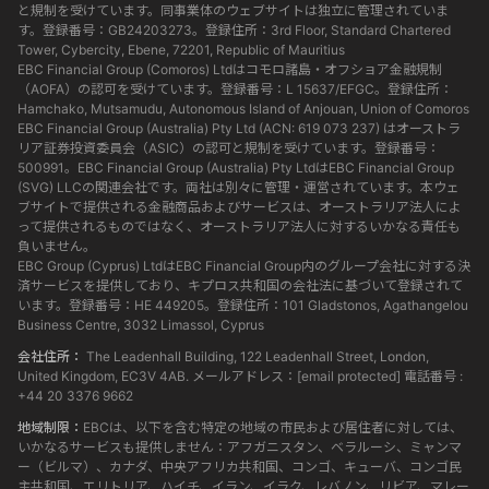
と規制を受けています。同事業体のウェブサイトは独立に管理されていま
す。登録番号：GB24203273。登録住所：3rd Floor, Standard Chartered
Tower, Cybercity, Ebene, 72201, Republic of Mauritius
EBC Financial Group (Comoros) Ltdはコモロ諸島・オフショア金融規制
（AOFA）の認可を受けています。登録番号：L 15637/EFGC。登録住所：
Hamchako, Mutsamudu, Autonomous Island of Anjouan, Union of Comoros
EBC Financial Group (Australia) Pty Ltd (ACN: 619 073 237) はオーストラ
リア証券投資委員会（ASIC）の認可と規制を受けています。登録番号：
500991。EBC Financial Group (Australia) Pty LtdはEBC Financial Group
(SVG) LLCの関連会社です。両社は別々に管理・運営されています。本ウェ
ブサイトで提供される金融商品およびサービスは、オーストラリア法人によ
って提供されるものではなく、オーストラリア法人に対するいかなる責任も
負いません。
EBC Group (Cyprus) LtdはEBC Financial Group内のグループ会社に対する決
済サービスを提供しており、キプロス共和国の会社法に基づいて登録されて
います。登録番号：HE 449205。登録住所：101 Gladstonos, Agathangelou
Business Centre, 3032 Limassol, Cyprus
会社住所：
The Leadenhall Building, 122 Leadenhall Street, London,
United Kingdom, EC3V 4AB. メールアドレス：
[email protected]
電話番号 :
+44 20 3376 9662
地域制限：
EBCは、以下を含む特定の地域の市民および居住者に対しては、
いかなるサービスも提供しません：アフガニスタン、ベラルーシ、ミャンマ
ー（ビルマ）、カナダ、中央アフリカ共和国、コンゴ、キューバ、コンゴ民
主共和国、エリトリア、ハイチ、イラン、イラク、レバノン、リビア、マレー