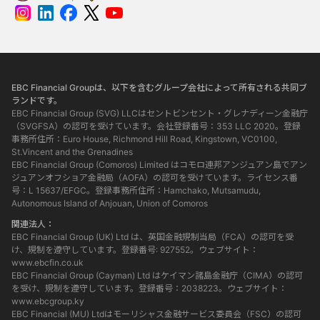
EBC Financial Groupは、以下を含むグループ会社によって所有される共同ブ
ランドです。
EBC Financial Group (SVG) LLCはセントビンセント・グレナディーン金融庁
（SVGFSA）の認可を受けています。会社登録番号：353 LLC 2020。登録
事務所住所：Euro House, Richmond Hill Road, Kingstown, VC0100,
St.Vincent and the Grenadines
EBC Financial Group (Comoros) Limited はコモロ連邦アンジュアン島でアン
ジュアンオフショア金融局（AOFA）の認可を受けています。ライセンス番
号：L 15637/EFGC。登録事務所住所：Hamchako, Mutsamudu,
Autonomous Island of Anjouan, Union of Comoros
関連法人：
EBC Financial Group (UK) Ltd は、英国金融規制当局（FCA）の認可を受
け、規制を遵守しています。登録番号: 927552。ウェブサイト：
www.ebcfin.co.uk
EBC Financial Group (Cayman) Ltd はケイマン諸島金融庁（CIMA）の認可
を受け、規制を遵守しています。登録番号：2038223。ウェブサイト：
www.ebcgroup.ky
EBC Financial (MU) Ltdはモーリシャス金融サービス委員会（FSC）の認可