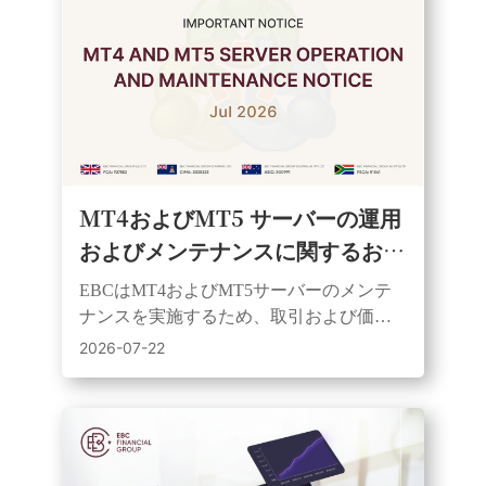
MT4およびMT5 サーバーの運用
およびメンテナンスに関するお知
らせ | 2026年7月25日
EBCはMT4およびMT5サーバーのメンテ
ナンスを実施するため、取引および価格
表示サービスを一時的に停止いたしま
2026-07-22
す。メンテナンス完了後、すべてのシス
テムは復旧いたします。