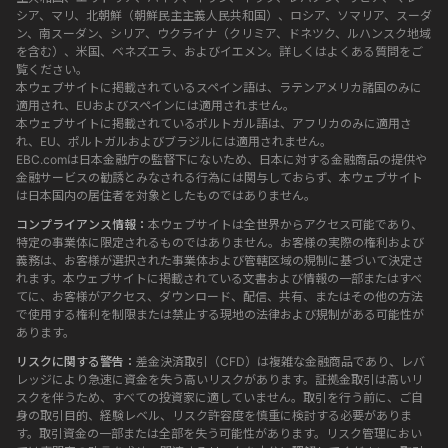
シア、マリ、北朝鮮（朝鮮民主主義人民共和国）、ロシア、ソマリア、スーダ
ン、南スーダン、シリア、ウクライナ（クリミア、ドネツク、ルハンスク地域
を含む）、米国、ベネズエラ、およびイエメン。詳しくはよくある質問をご
覧ください。
本ウェブサイトに掲載されているスペイン語は、ラテンアメリカ諸国のみに
適用され、EUおよびスペインには適用されません。
本ウェブサイトに掲載されているポルトガル語は、アフリカのみに適用さ
れ、EU、ポルトガルおよびブラジルには適用されません。
EBC.comは日本金融庁の監督下にないため、日本に対する金融商品の提供や
金融サービスの勧誘とみなされる行為には関与しておらず、本ウェブサイト
は日本国内の居住者を対象としたものではありません。
コンプライアンス情報：
本ウェブサイトは全世界からアクセス可能であり、
特定の事業体に限定されるものではありません。お客様の実際の権利および
義務は、お客様が選択された事業体および管轄区域の規制に基づいて決定さ
れます。本ウェブサイトに掲載されている文書および情報の一部またはすべ
てに、お客様がアクセス、ダウンロード、配信、共有、またはその他の方法
で使用する権利を制限または禁止する現地の法律および規制がある可能性が
あります。
リスクに関する警告：
差金決済取引（CFD）は複雑な金融商品であり、レバ
レッジにより急速に資金を失う高いリスクがあります。証拠金取引は高いリ
スクを伴うため、すべての投資家に適していません。取引を行う前に、ご自
身の取引目的、経験レベル、リスク許容度を慎重に検討する必要がありま
す。取引資金の一部または全部を失う可能性があります。リスク管理におい