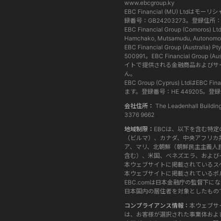
www.ebcgroup.ky
EBC Financial (MU) 
録番号：GB24203273。登録住所：3rd Floor,
EBC Financial Group (C
Hamchako, Mutsamudu, Autonomous
EBC Financial Group (Aus
500991。EBC Financial Grou
イトで提供される金融商品およびサ
ん。
EBC Group (Cyprus) Lt
ます。登録番号：HE 449205。登録住所：101 G
会社住所：
The Leadenhall Buildi
3376 9662
地域制限：
EBCは、以下を含む特
（ビルマ）、カナダ、中央アフリカ
ア、マリ、北朝鮮（朝鮮民主主義人
含む）、米国、ベネズエラ、および
本ウェブサイトに掲載されているス
本ウェブサイトに掲載されているポ
EBC.comは日本金融庁の監督下
日本国内の居住者を対象としたもの
コンプライアンス情報：
本ウェブサ
は、お客様が選択された事業体およ