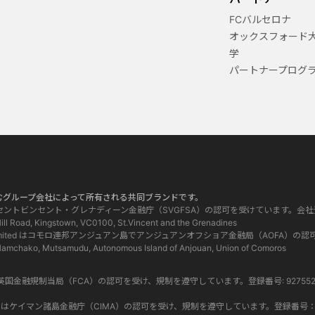
FCバルセロナ
オックスフォード
学
パートナープログ
、以下を含むグループ会社によって所有される共同ブランドです。
SVG) LLCはセントビンセント・グレナディーン金融庁（SVGFSA）の認可を受けています。会社
Road, Kingstown, VC0100, St.Vincent and the Grenadines
Comoros) Limited はコモロ連邦アンジュアン島でアンジュアンオフショア金融局（AO
o, Mutsamudu, Autonomous Island of Anjouan, Union of Comoros
UK) Ltd は、英国金融規制当局（FCA）の認可を受け、規制を遵守しています。登録番号: 927
Cayman) Ltd はケイマン諸島金融庁（CIMA）の認可を受け、規制を遵守しています。登録番