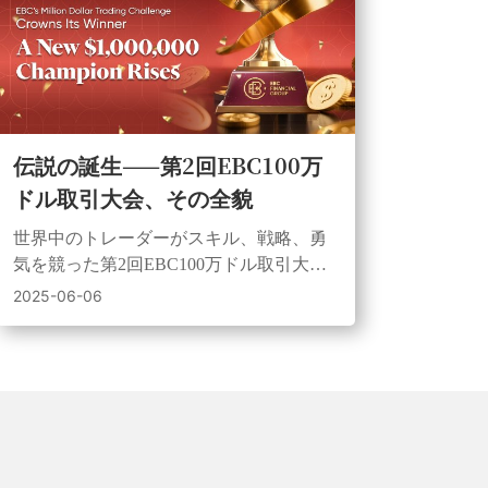
伝説の誕生——第2回EBC100万
ドル取引大会、その全貌
世界中のトレーダーがスキル、戦略、勇
気を競った第2回EBC100万ドル取引大
会。100万ドルチャレンジと3万ドルチャ
2025-06-06
レンジ共に新たなチャンピオンが誕生し
ました。