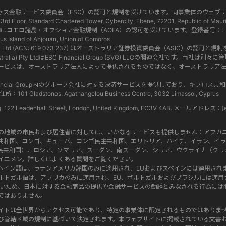
Ltdはモーリシャス金融サービス委員会（FSC）の認可と規制を受けています。同事業体のウ
 Standard Chartered Tower, Cybercity, Ebene, 72201, Republic of Mauri
omoros) Ltdはコモロ諸島・オフショア金融規制（AOFA）の認可を受けています。登録番号：L
 Island of Anjouan, Union of Comoros
tralia) Pty Ltd (ACN: 619 073 237) はオーストラリア証券投資委員会（ASIC）
p (Australia) Pty LtdはEBC Financial Group (SVG) LLCの関連会社で
ービスは、オーストラリア法人によって提供されるものではなく、オーストラリア
dはEBC Financial Group内のグループ会社に対する決済サービスを提供しており、キ
ladstonos, Agathangelou Business Centre, 3032 Limassol, Cyprus
ng, 122 Leadenhall Street, London, United Kingdom, EC3V 4AB. メールアドレス：
[
定の地域の市民および居住者に対しては、いかなるサービスも提供しません：アフガ
共和国、コンゴ、キューバ、コンゴ民主共和国、エリトリア、ハイチ、イラン、イラ
民共和国）、ロシア、ソマリア、スーダン、南スーダン、シリア、ウクライナ（クリ
イエメン。詳しくはよくある質問をご覧ください。
ペイン語は、ラテンアメリカ諸国のみに適用され、EUおよびスペインには適用され
ルトガル語は、アフリカのみに適用され、EU、ポルトガルおよびブラジルには適用
にないため、日本に対する金融商品の提供や金融サービスの勧誘とみなされる行為に
ではありません。
イトは全世界からアクセス可能であり、特定の事業体に限定されるものではありま
び管轄区域の規制に基づいて決定されます。本ウェブサイトに掲載されている文書