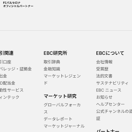
引関連
EBC研究所
EBCについて
引口座
取引辞典
会社情報
バレッジ・証拠金
金融知識
受賞歴
出金
マーケットレジェン
法的文書
FD配当金
ド
サステナビリティ
動性サービス
EBC ニュース
マーケット研究
ィンテック
お知らせ
ヘルプセンター
グローバルフォーカ
公式チャンネルの
ス
証
データレポート
マーケットジャーナル
パートナー