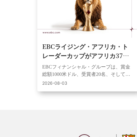
EBCライジング・アフリカ・ト
レーダーカップがアフリカ37カ
国で開幕。トレーダーに平等な
EBCフィナンシャル・グループは、賞金
スタートと賞金獲得のチャンス
総額1000米ドル、受賞者20名、そして同
を提供
額の初期資金を提供するアフリカ全土を
2026-08-03
対象としたデモ取引コンテストを開始し
た。