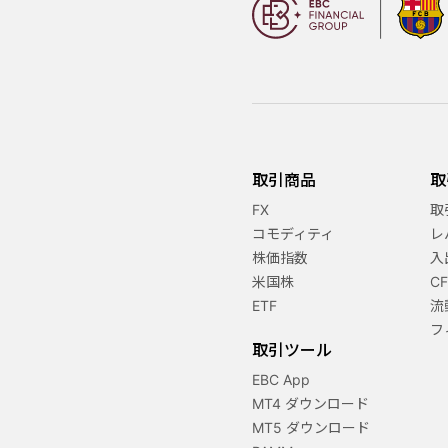
取引商品
取
FX
取
コモディティ
レ
株価指数
入
米国株
C
ETF
流
フ
取引ツール
EBC App
MT4 ダウンロード
MT5 ダウンロード