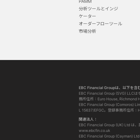
PAMM
分析ツールとインジ
ケーター
オーダーフローツール
市場分析
EBC Financial Groupは
EBC Financial Group (
務所住所：Euro House, Richmond Hill 
EBC Financial Group (
L 15637/EFGC。登録事務所住所：Hamchak
関連法人：
EBC Financial Group (
www.ebcfin.co.uk
EBC Financial Group (