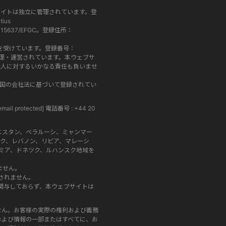
ェブサイトは独立に管理されています。登
tius
 15637/EFGC。登録住所：
の認可と規制を受けています。登録番号：
す。両社は別々に管理・運営されています。本ウェブサ
法人に対するいかなる責任も負いませ
プロス共和国の会社法に基づいて登録されてい
email protected]
電話番号 : +44 20
ニスタン、ベラルーシ、ミャンマー
ク、レバノン、リビア、マレーシ
ミア、ドネツク、ルハンスク地域を
ません。
されません。
は関与しておらず、本ウェブサイトは
せん。お客様の実際の権利および義務
および情報の一部またはすべてに、お