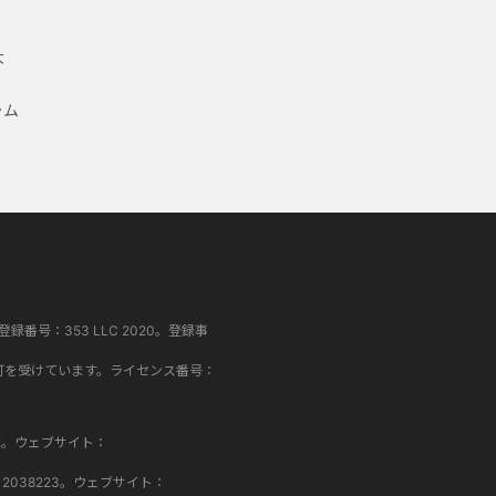
大
ラム
登録番号：353 LLC 2020。登録事
FA）の認可を受けています。ライセンス番号：
552。ウェブサイト：
号：2038223。ウェブサイト：