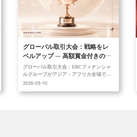
グローバル取引大会：戦略をレ
ベルアップ — 高額賞金付きの取
引大会を開催
グローバル取引大会：EBCフィナンシャ
ルグループがアジア・アフリカ全域で開
始した、2トラック制（シミュレーショ
2026-05-10
ン/ライブ）のトレーディングイベント