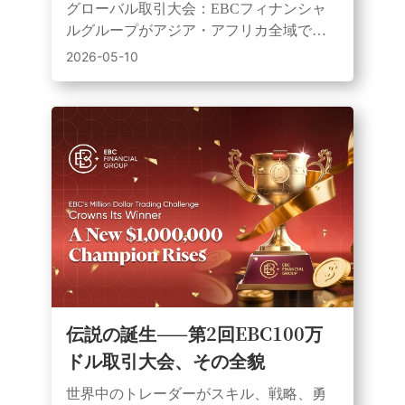
大会を開催
グローバル取引大会：EBCフィナンシャ
ルグループがアジア・アフリカ全域で開
始した、2トラック制（シミュレーション/
2026-05-10
ライブ）のトレーディングイベント
伝説の誕生——第2回EBC100万
ドル取引大会、その全貌
世界中のトレーダーがスキル、戦略、勇