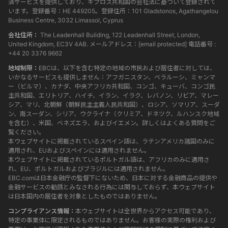
済サービスを提供しており、キプロス共和国の会社法に基づいて登録されて
います。登録番号：HE 449205。登録住所：101 Gladstonos, Agathangelou
Business Centre, 3032 Limassol, Cyprus
会社住所：
The Leadenhall Building, 122 Leadenhall Street, London,
United Kingdom, EC3V 4AB. メールアドレス：
[email protected]
電話番号 :
+44 20 3376 9662
地域制限：
EBCは、以下を含む特定の地域の市民および居住者に対しては、
いかなるサービスも提供しません：アフガニスタン、ベラルーシ、ミャンマ
ー（ビルマ）、カナダ、中央アフリカ共和国、コンゴ、キューバ、コンゴ民
主共和国、エリトリア、ハイチ、イラン、イラク、レバノン、リビア、マレー
シア、マリ、北朝鮮（朝鮮民主主義人民共和国）、ロシア、ソマリア、スーダ
ン、南スーダン、シリア、ウクライナ（クリミア、ドネツク、ルハンスク地域
を含む）、米国、ベネズエラ、およびイエメン。詳しくはよくある質問をご
覧ください。
本ウェブサイトに掲載されているスペイン語は、ラテンアメリカ諸国のみに
適用され、EUおよびスペインには適用されません。
本ウェブサイトに掲載されているポルトガル語は、アフリカのみに適用さ
れ、EU、ポルトガルおよびブラジルには適用されません。
EBC.comは日本金融庁の監督下にないため、日本に対する金融商品の提供や
金融サービスの勧誘とみなされる行為には関与しておらず、本ウェブサイト
は日本国内の居住者を対象としたものではありません。
コンプライアンス情報：
本ウェブサイトは全世界からアクセス可能であり、
特定の事業体に限定されるものではありません。お客様の実際の権利および