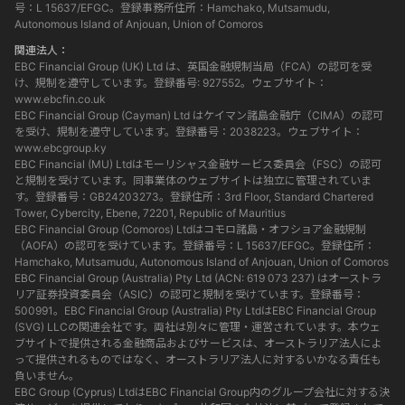
号：L 15637/EFGC。登録事務所住所：Hamchako, Mutsamudu,
Autonomous Island of Anjouan, Union of Comoros
関連法人：
EBC Financial Group (UK) Ltd は、英国金融規制当局（FCA）の認可を受
け、規制を遵守しています。登録番号: 927552。ウェブサイト：
www.ebcfin.co.uk
EBC Financial Group (Cayman) Ltd はケイマン諸島金融庁（CIMA）の認可
を受け、規制を遵守しています。登録番号：2038223。ウェブサイト：
www.ebcgroup.ky
EBC Financial (MU) Ltdはモーリシャス金融サービス委員会（FSC）の認可
と規制を受けています。同事業体のウェブサイトは独立に管理されていま
す。登録番号：GB24203273。登録住所：3rd Floor, Standard Chartered
Tower, Cybercity, Ebene, 72201, Republic of Mauritius
EBC Financial Group (Comoros) Ltdはコモロ諸島・オフショア金融規制
（AOFA）の認可を受けています。登録番号：L 15637/EFGC。登録住所：
Hamchako, Mutsamudu, Autonomous Island of Anjouan, Union of Comoros
EBC Financial Group (Australia) Pty Ltd (ACN: 619 073 237) はオーストラ
リア証券投資委員会（ASIC）の認可と規制を受けています。登録番号：
500991。EBC Financial Group (Australia) Pty LtdはEBC Financial Group
(SVG) LLCの関連会社です。両社は別々に管理・運営されています。本ウェ
ブサイトで提供される金融商品およびサービスは、オーストラリア法人によ
って提供されるものではなく、オーストラリア法人に対するいかなる責任も
負いません。
EBC Group (Cyprus) LtdはEBC Financial Group内のグループ会社に対する決