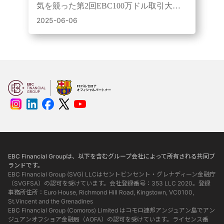
気を競った第2回EBC100万ドル取引大
会。100万ドルチャレンジと3万ドルチャ
2025-06-06
レンジ共に新たなチャンピオンが誕生し
ました。
EBC Financial Groupは、以下を含むグループ会社によって所有される共同ブ
ランドです。
EBC Financial Group (SVG) LLCはセントビンセント・グレナディーン金融庁
（SVGFSA）の認可を受けています。会社登録番号：353 LLC 2020。登録
事務所住所：Euro House, Richmond Hill Road, Kingstown, VC0100,
St.Vincent and the Grenadines
EBC Financial Group (Comoros) Limited はコモロ連邦アンジュアン島でアン
ジュアンオフショア金融局（AOFA）の認可を受けています。ライセンス番