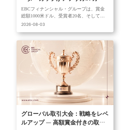
で開幕。トレーダーに平等なスタ
EBCフィナンシャル・グループは、賞金
ートと賞金獲得のチャンスを提供
総額1000米ドル、受賞者20名、そして同
額の初期資金を提供するアフリカ全土を
2026-08-03
対象としたデモ取引コンテストを開始し
た。
グローバル取引大会：戦略をレベ
ルアップ — 高額賞金付きの取引