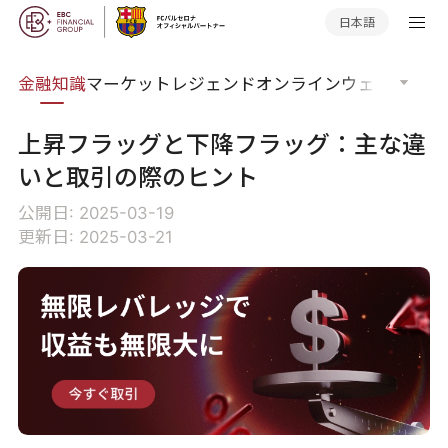
日本語
語集
金融知識
マーケットレジェンド
オンラインウェビナー
グ
上昇フラッグと下降フラッグ：主な違
いと取引の際のヒント
公開日: 2025-03-19
更新日: 2025-03-21