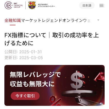
日本語
語集
金融知識
マーケットレジェンド
オンラインウェビナー
グ
FX指標について｜取引の成功率を上
げるために
公開日: 2025-01-31
更新日: 2025-03-05