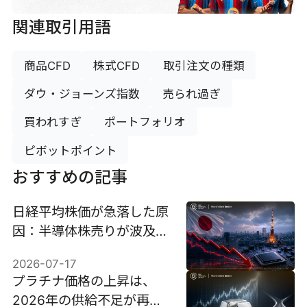
関連取引用語
商品CFD
株式CFD
取引注文の種類
ダウ・ジョーンズ指数
売られ過ぎ
買われすぎ
ポートフォリオ
ピボットポイント
おすすめの記事
日経平均株価が急落した原
因：半導体株売りが波及
し、4％下落、調整入り。
2026-07-17
プラチナ価格の上昇は、
2026年の供給不足が再び