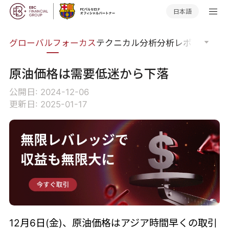
日本語
ナー
グローバルフォーカス
テクニカル分析
分析レポート
マー
原油価格は需要低迷から下落
公開日: 2024-12-06
更新日: 2025-01-17
12月6日(金)、原油価格はアジア時間早くの取引