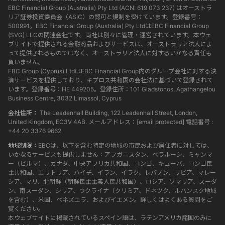
EBC Financial Group (Australia) Pty Ltd (ACN: 619 073 237) はオーストラ
リア証券投資委員会（ASIC）の認可と規制を受けています。登録番号：
500991。EBC Financial Group (Australia) Pty LtdはEBC Financial Group
(SVG) LLCの関連会社です。両社は別々に管理・運営されています。本ウェ
ブサイトで提供される金融商品およびサービスは、オーストラリア法人によ
って提供されるものではなく、オーストラリア法人に対するいかなる責任も
負いません。
EBC Group (Cyprus) LtdはEBC Financial Group内のグループ会社に対する決
済サービスを提供しており、キプロス共和国の会社法に基づいて登録されて
います。登録番号：HE 449205。登録住所：101 Gladstonos, Agathangelou
Business Centre, 3032 Limassol, Cyprus
会社住所：
The Leadenhall Building, 122 Leadenhall Street, London,
United Kingdom, EC3V 4AB. メールアドレス：
[email protected]
電話番号 :
+44 20 3376 9662
地域制限：
EBCは、以下を含む特定の地域の市民および居住者に対しては、
いかなるサービスも提供しません：アフガニスタン、ベラルーシ、ミャンマ
ー（ビルマ）、カナダ、中央アフリカ共和国、コンゴ、キューバ、コンゴ民
主共和国、エリトリア、ハイチ、イラン、イラク、レバノン、リビア、マレー
シア、マリ、北朝鮮（朝鮮民主主義人民共和国）、ロシア、ソマリア、スーダ
ン、南スーダン、シリア、ウクライナ（クリミア、ドネツク、ルハンスク地域
を含む）、米国、ベネズエラ、およびイエメン。詳しくはよくある質問をご
覧ください。
本ウェブサイトに掲載されているスペイン語は、ラテンアメリカ諸国のみに