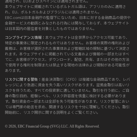
適用され、EUおよびスペインには適用されません。
本ウェブサイトに掲載されているポルトガル語は、アフリカのみに適用さ
れ、EU、ポルトガルおよびブラジルには適用されません。
EBC.comは日本金融庁の監督下にないため、日本に対する金融商品の提供や
金融サービスの勧誘とみなされる行為には関与しておらず、本ウェブサイト
は日本国内の居住者を対象としたものではありません。
コンプライアンス情報：
本ウェブサイトは全世界からアクセス可能であり、
特定の事業体に限定されるものではありません。お客様の実際の権利および
義務は、お客様が選択された事業体および管轄区域の規制に基づいて決定さ
れます。本ウェブサイトに掲載されている文書および情報の一部またはすべ
てに、お客様がアクセス、ダウンロード、配信、共有、またはその他の方法
で使用する権利を制限または禁止する現地の法律および規制がある可能性が
あります。
リスクに関する警告：
差金決済取引（CFD）は複雑な金融商品であり、レバ
レッジにより急速に資金を失う高いリスクがあります。証拠金取引は高いリ
スクを伴うため、すべての投資家に適していません。取引を行う前に、ご自
身の取引目的、経験レベル、リスク許容度を慎重に検討する必要がありま
す。取引資金の一部または全部を失う可能性があります。リスク管理におい
ては専門家の助言を求め、関連するリスクを十分に理解してください。取引
開始前に、リスク開示に関する説明をよくご覧ください。
© 2026,
EBC
Financial Group (SVG) LLC. All Rights Reserved.