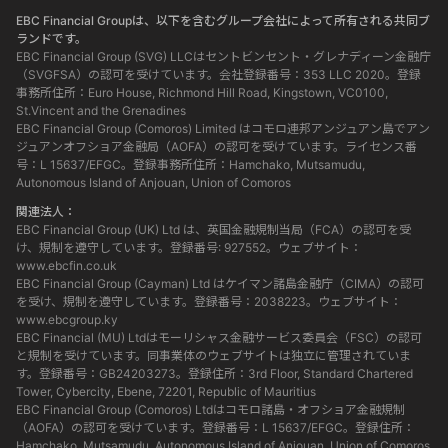
EBC Financial Groupは、以下を含むグループ会社によって所有される共同ブ
ランドです。
EBC Financial Group (SVG) LLCはセントビンセント・グレナディーン金融庁
（SVGFSA）の認可を受けています。会社登録番号：353 LLC 2020。登録
事務所住所：Euro House, Richmond Hill Road, Kingstown, VC0100,
St.Vincent and the Grenadines
EBC Financial Group (Comoros) Limited はコモロ連邦アンジュアン島でアン
ジュアンオフショア金融局（AOFA）の認可を受けています。ライセンス番
号：L 15637/EFGC。登録事務所住所：Hamchako, Mutsamudu,
Autonomous Island of Anjouan, Union of Comoros
関連法人：
EBC Financial Group (UK) Ltd は、英国金融規制当局（FCA）の認可を受
け、規制を遵守しています。登録番号: 927552。ウェブサイト：
www.ebcfin.co.uk
EBC Financial Group (Cayman) Ltd はケイマン諸島金融庁（CIMA）の認可
を受け、規制を遵守しています。登録番号：2038223。ウェブサイト：
www.ebcgroup.ky
EBC Financial (MU) Ltdはモーリシャス金融サービス委員会（FSC）の認可
と規制を受けています。同事業体のウェブサイトは独立に管理されていま
す。登録番号：GB24203273。登録住所：3rd Floor, Standard Chartered
Tower, Cybercity, Ebene, 72201, Republic of Mauritius
EBC Financial Group (Comoros) Ltdはコモロ諸島・オフショア金融規制
（AOFA）の認可を受けています。登録番号：L 15637/EFGC。登録住所：
Hamchako, Mutsamudu, Autonomous Island of Anjouan, Union of Comoros