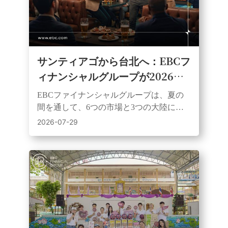
サンティアゴから台北へ：EBCフ
ィナンシャルグループが2026年
のサッカー熱狂観戦パーティーシ
EBCファイナンシャルグループは、夏の
リーズを締めくくる
間を通して、6つの市場と3つの大陸にわ
たる顧客、パートナー、サポーターを、
2026-07-29
ライブサッカーイベントを通じて結びつ
けた。