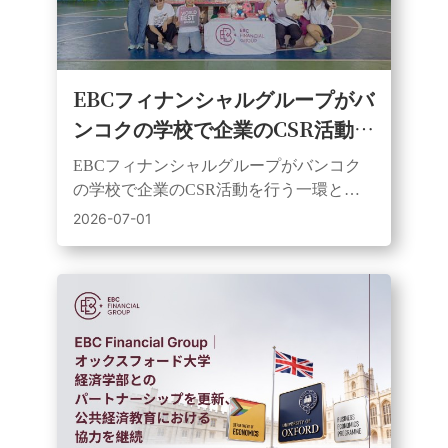
EBCフィナンシャルグループがバ
ンコクの学校で企業のCSR活動を
行う：サッカー、教育、地域貢献
EBCフィナンシャルグループがバンコク
が融合。
の学校で企業のCSR活動を行う一環とし
て、フアイクワンにあるワット・ウタ
2026-07-01
イ・タラム学校を訪問し、サッカーボー
ルや学習教材を寄贈した。