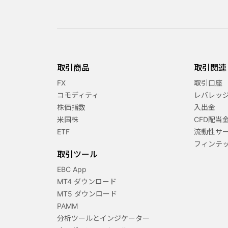
取引商品
取引関連
FX
取引口座
コモディティ
レバレッ
株価指数
入出金
米国株
CFD配当
ETF
流動性サ
フィンテ
取引ツール
EBC App
MT4 ダウンロード
MT5 ダウンロード
PAMM
分析ツールとインジケーター