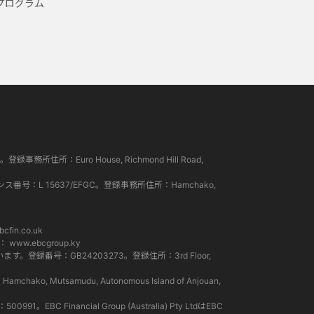
プログラム
所住所：Euro House, Richmond Hill Road,
ンス番号：L 15637/EFGC。登録事務所住所：Hamchako,
cfin.co.uk
ト：
www.ebcgroup.ky
。登録番号：GB24203273。登録住所：3rd Floor,
Mutsamudu, Autonomous Island of Anjouan,
EBC Financial Group (Australia) Pty LtdはEBC