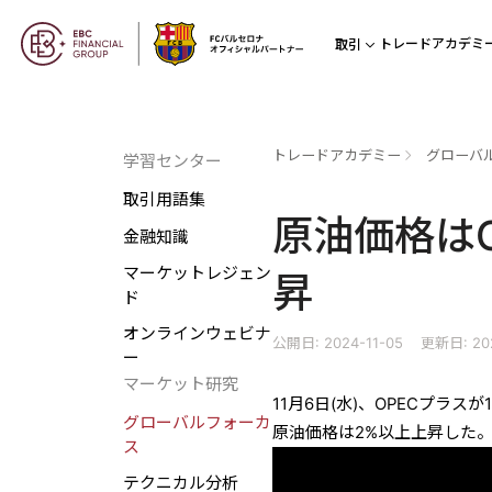
トレードアカデミ
取引
トレードアカデミー
グローバ
学習センター
取引用語集
原油価格は
金融知識
マーケットレジェン
昇
ド
オンラインウェビナ
公開日: 2024-11-05
更新日: 202
ー
マーケット研究
11月6日(水)、OPECプ
グローバルフォーカ
原油価格は2%以上上昇した
ス
テクニカル分析