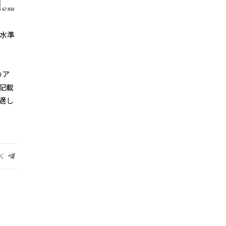
水準
のア
記載
適し