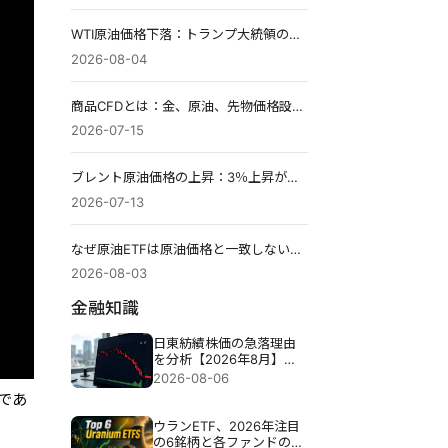
WTI原油価格下落：トランプ大統領のイラン攻撃一時停止を受けて5％下落し、ホルムズ海峡の売り浴びせは続くのか？
2026-08-04
商品CFDとは：金、原油、先物価格設定とロールオーバー
2026-07-15
ブレント原油価格の上昇：3％上昇が依然慎重な反応の理由。
2026-07-13
なぜ原油ETFは原油価格と一致しないのか：原油高なのにETF安？その理由を探る。
2026-08-03
金融知識
日東紡績株価の急落理由
を分析【2026年8月】：
決算発表後に売りが広が
2026-08-06
った背景と今後の注目ポ
であ
イント
ウランETF、2026年注目
の6銘柄と各ファンドの実