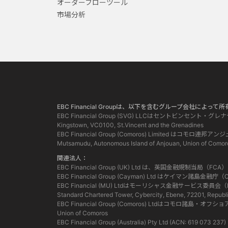
オーダーフローツール
市場分析
EBC Financial Groupは、以下を含むグループ会社によ
EBC Financial Group (SVG) LLCはセントビンセント・
Kingstown, VC0100, St.Vincent and the Grenadines
EBC Financial Group (Comoros) Limited
Mutsamudu, Autonomous Island of Anjouan, Union of Comor
関連法人：
EBC Financial Group (UK) Ltd は、英国金融規制
EBC Financial Group (Cayman) Ltd はケイ
EBC Financial (MU) Ltdはモーリシャス金融サービ
Standard Chartered Tower, Cybercity, Ebene, 72201, Republi
EBC Financial Group (Comoros) Ltdはコモロ諸島・オフ
Union of Comoros
EBC Financial Group (Australia) Pty Ltd (ACN: