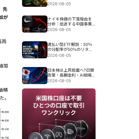
際保有銘柄。
2026-08-05
。先
加が
ナイキ株価の下落理由を
分析：低迷する中国事業
と再建計画への懸念、株
2026-08-05
価反発の条件とは
風雨
週払い型ETF解説：50％
の分配率が50％のリター
ンを意味しない理由
2026-08-05
油加
日本株は上昇局面へ?日銀
政策・長期金利・AI相場
から見る8月相場の投資戦
2026-08-05
略
油精
た。