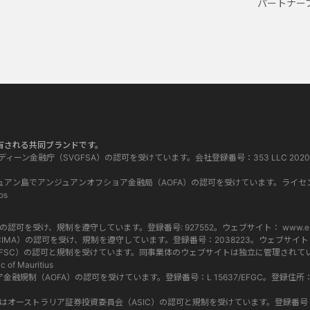
パートナー
って所有される共同ブランドです。
グレナディーン金融庁（SVGFSA）の認可を受けています。会社登録番号：353 LLC 2020。登録事務
 はコモロ連邦アンジュアン島でアンジュアンオフショア金融局（AOFA）の認可を受けています。ライセ
os
当局（FCA）の認可を受け、規制を遵守しています。登録番号: 927552。ウェブサイト：
www.eb
マン諸島金融庁（CIMA）の認可を受け、規制を遵守しています。登録番号：2038223。ウェブサイ
ス委員会（FSC）の認可と規制を受けています。同事業体のウェブサイトは独立に管理されています
c of Mauritius
ショア金融規制（AOFA）の認可を受けています。登録番号：L 15637/EFGC。登録住所：Hamchako, 
 619 073 237) はオーストラリア証券投資委員会（ASIC）の認可と規制を受けています。登録番号：500991。