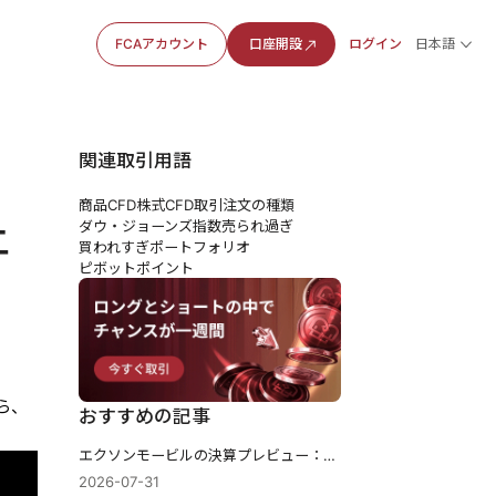
FCAアカウント
口座開設
ログイン
日本語
関連取引用語
商品CFD
株式CFD
取引注文の種類
上
ダウ・ジョーンズ指数
売られ過ぎ
買われすぎ
ポートフォリオ
ピボットポイント
ら、
おすすめの記事
エクソンモービルの決算プレビュー：157億ドルの四半期は再現可能なキャッシュフローとなるか
2026-07-31