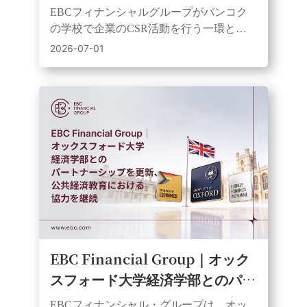
行う：サッカー、教育、地域貢献
EBCフィナンシャルグループがバンコク
が融合。
の学校で企業のCSR活動を行う一環とし
て、フアイクワンにあるワット・ウタ
2026-07-01
イ・タラム学校を訪問し、サッカーボー
ルや学習教材を寄贈した。
EBC Financial Group｜オック
スフォード大学経済学部とのパー
トナーシップを更新、公共経済教
EBCフィナンシャル・グループは、オッ