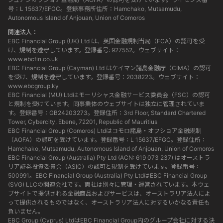
号：L 15637/EFGC。登録事務所住所：Hamchako, Mutsamudu,
Autonomous Island of Anjouan, Union of Comoros
関連法人：
EBC Financial Group (UK) Ltd は、英国金融規制当局（FCA）の認可を受
け、規制を遵守しています。登録番号: 927552。ウェブサイト：
www.ebcfin.co.uk
EBC Financial Group (Cayman) Ltd はケイマン諸島金融庁（CIMA）の認可
を受け、規制を遵守しています。登録番号：2038223。ウェブサイト：
www.ebcgroup.ky
EBC Financial (MU) Ltdはモーリシャス金融サービス委員会（FSC）の認可
と規制を受けています。同事業体のウェブサイトは独立に管理されていま
す。登録番号：GB24203273。登録住所：3rd Floor, Standard Chartered
Tower, Cybercity, Ebene, 72201, Republic of Mauritius
EBC Financial Group (Comoros) Ltdはコモロ諸島・オフショア金融規制
（AOFA）の認可を受けています。登録番号：L 15637/EFGC。登録住所：
Hamchako, Mutsamudu, Autonomous Island of Anjouan, Union of Comoros
EBC Financial Group (Australia) Pty Ltd (ACN: 619 073 237) はオーストラ
リア証券投資委員会（ASIC）の認可と規制を受けています。登録番号：
500991。EBC Financial Group (Australia) Pty LtdはEBC Financial Group
(SVG) LLCの関連会社です。両社は別々に管理・運営されています。本ウェ
ブサイトで提供される金融商品およびサービスは、オーストラリア法人によ
って提供されるものではなく、オーストラリア法人に対するいかなる責任も
負いません。
EBC Group (Cyprus) LtdはEBC Financial Group内のグループ会社に対する決