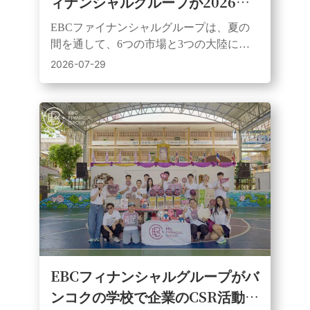
ィナンシャルグループが2026年
のサッカー熱狂観戦パーティーシ
EBCファイナンシャルグループは、夏の
リーズを締めくくる
間を通して、6つの市場と3つの大陸にわ
たる顧客、パートナー、サポーターを、
2026-07-29
ライブサッカーイベントを通じて結びつ
けた。
EBCフィナンシャルグループがバ
ンコクの学校で企業のCSR活動を