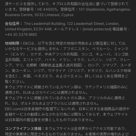
済サービスを提供しており、キプロス共和国の会社法に基づいて登録されて
います。登録番号：HE 449205。登録住所：101 Gladstonos, Agathangelou
Business Centre, 3032 Limassol, Cyprus
会社住所：
The Leadenhall Building, 122 Leadenhall Street, London,
United Kingdom, EC3V 4AB. メールアドレス：
[email protected]
電話番号 :
+44 20 3376 9662
地域制限：
EBCは、以下を含む特定の地域の市民および居住者に対しては、
いかなるサービスも提供しません：アフガニスタン、ベラルーシ、ミャンマ
ー（ビルマ）、カナダ、中央アフリカ共和国、コンゴ、キューバ、コンゴ民
主共和国、エリトリア、ハイチ、イラン、イラク、レバノン、リビア、マレー
シア、マリ、北朝鮮（朝鮮民主主義人民共和国）、ロシア、ソマリア、スーダ
ン、南スーダン、シリア、ウクライナ（クリミア、ドネツク、ルハンスク地域
を含む）、米国、ベネズエラ、およびイエメン。詳しくはよくある質問をご
覧ください。
本ウェブサイトに掲載されているスペイン語は、ラテンアメリカ諸国のみに
適用され、EUおよびスペインには適用されません。
本ウェブサイトに掲載されているポルトガル語は、アフリカのみに適用さ
れ、EU、ポルトガルおよびブラジルには適用されません。
EBC.comは日本金融庁の監督下にないため、日本に対する金融商品の提供や
金融サービスの勧誘とみなされる行為には関与しておらず、本ウェブサイト
は日本国内の居住者を対象としたものではありません。
コンプライアンス情報：
本ウェブサイトは全世界からアクセス可能であり、
特定の事業体に限定されるものではありません。お客様の実際の権利および