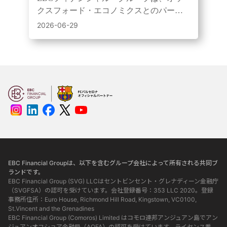
育における協力を継続
クスフォード・エコノミクスとのパート
ナーシップを3年間更新し、ウェビナーや
2026-06-29
動画を通じてより幅広い層に研究成果を
提供していく。
EBC Financial Groupは、以下を含むグループ会社によって所有される共同ブ
ランドです。
EBC Financial Group (SVG) LLCはセントビンセント・グレナディーン金融庁
（SVGFSA）の認可を受けています。会社登録番号：353 LLC 2020。登録
事務所住所：Euro House, Richmond Hill Road, Kingstown, VC0100,
St.Vincent and the Grenadines
EBC Financial Group (Comoros) Limited はコモロ連邦アンジュアン島でアン
ジュアンオフショア金融局（AOFA）の認可を受けています。ライセンス番