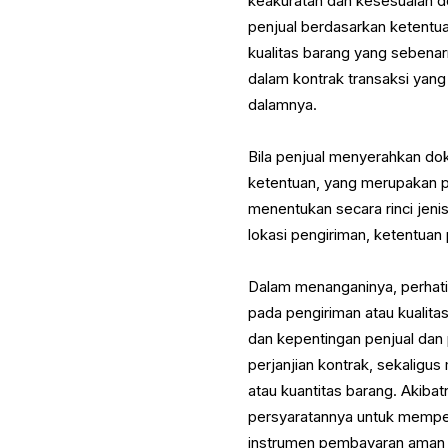
keakuratan dan kesesuaian 
penjual berdasarkan ketentua
kualitas barang yang sebena
dalam kontrak transaksi yang
dalamnya.
Bila penjual menyerahkan d
ketentuan, yang merupakan pri
menentukan secara rinci jenis
lokasi pengiriman, ketentuan
Dalam menanganinya, perhat
pada pengiriman atau kualit
dan kepentingan penjual dan
perjanjian kontrak, sekaligus
atau kuantitas barang. Akib
persyaratannya untuk memper
instrumen pembayaran aman y