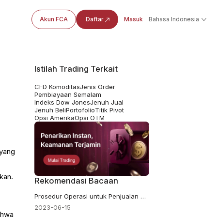
Akun FCA
Daftar
Masuk
Bahasa Indonesia
Istilah Trading Terkait
CFD Komoditas
Jenis Order
Pembiayaan Semalam
Indeks Dow Jones
Jenuh Jual
Jenuh Beli
Portofolio
Titik Pivot
Opsi Amerika
Opsi OTM
 yang
kan.
Rekomendasi Bacaan
Prosedur Operasi untuk Penjualan Pertukaran Luar Negeri
n
2023-06-15
ahwa