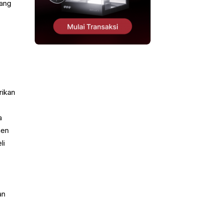
yang
rikan
a
men
li
an