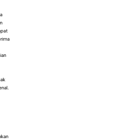
ma
an
apat
erima
ian
hak
enal.
hkan