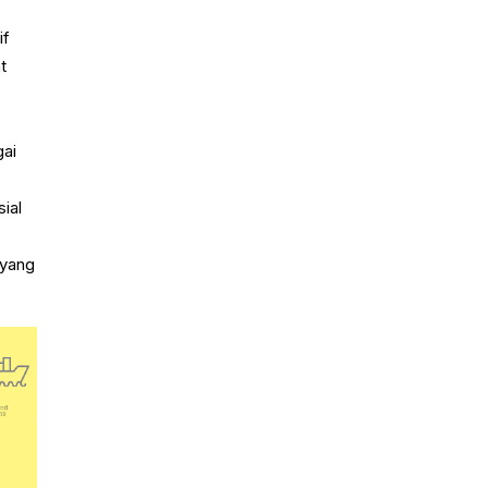
if
t
gai
ial
 yang