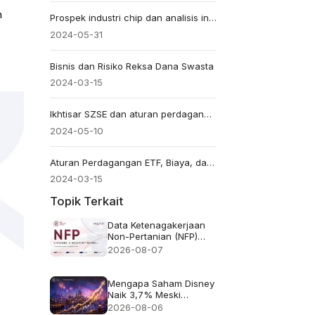
n
Prospek industri chip dan analisis investasi
2024-05-31
Bisnis dan Risiko Reksa Dana Swasta
2024-03-15
Ikhtisar SZSE dan aturan perdagangan
2024-05-10
Aturan Perdagangan ETF, Biaya, dan Panduan Pembelian
2024-03-15
Topik Terkait
Data Ketenagakerjaan
Non-Pertanian (NFP)
untuk Juli 2026 -
2026-08-07
Sebelumnya: 57 ribu
Perkiraan: 83 ribu
Mengapa Saham Disney
Naik 3,7% Meski
Pendapatan Meleset
2026-08-06