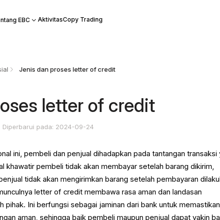
Aktivitas
Copy Trading
ntang EBC
ial
Jenis dan proses letter of credit
oses letter of credit
Diperbarui pada: 2024-09-24
onal ini, pembeli dan penjual dihadapkan pada tantangan transaksi
al khawatir pembeli tidak akan membayar setelah barang dikirim,
penjual tidak akan mengirimkan barang setelah pembayaran dilaku
, munculnya letter of credit membawa rasa aman dan landasan
 pihak. Ini berfungsi sebagai jaminan dari bank untuk memastika
engan aman, sehingga baik pembeli maupun penjual dapat yakin b