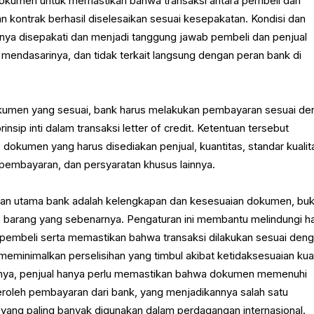
dokumen untuk memastikan bahwa transaksi antara pembeli dan
n kontrak berhasil diselesaikan sesuai kesepakatan. Kondisi dan
rnya disepakati dan menjadi tanggung jawab pembeli dan penjual
 mendasarinya, dan tidak terkait langsung dengan peran bank di
okumen yang sesuai, bank harus melakukan pembayaran sesuai de
nsip inti dalam transaksi letter of credit. Ketentuan tersebut
 dokumen yang harus disediakan penjual, kuantitas, standar kualit
 pembayaran, dan persyaratan khusus lainnya.
ian utama bank adalah kelengkapan dan kesesuaian dokumen, bu
as barang yang sebenarnya. Pengaturan ini membantu melindungi h
 pembeli serta memastikan bahwa transaksi dilakukan sesuai den
 meminimalkan perselisihan yang timbul akibat ketidaksesuaian kual
atnya, penjual hanya perlu memastikan bahwa dokumen memenuhi
oleh pembayaran dari bank, yang menjadikannya salah satu
ang paling banyak digunakan dalam perdagangan internasional.