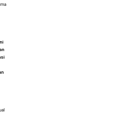
tama
t
ni
an
asi
an
n
ual