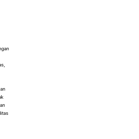
ngan
as,
kan
ak
gan
itas