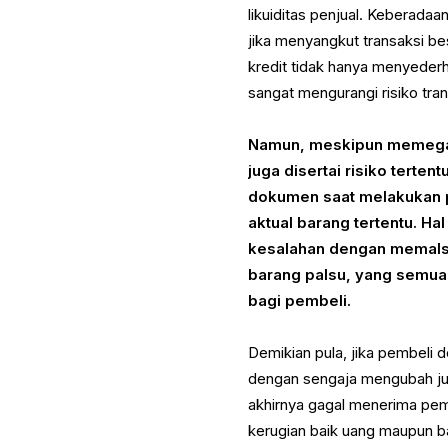
likuiditas penjual. Keberada
jika menyangkut transaksi be
kredit tidak hanya menyederh
sangat mengurangi risiko tran
Namun, meskipun memegang
juga disertai risiko tert
dokumen saat melakukan p
aktual barang tertentu. H
kesalahan dengan memals
barang palsu, yang semuan
bagi pembeli.
Demikian pula, jika pembeli
dengan sengaja mengubah juml
akhirnya gagal menerima pem
kerugian baik uang maupun ba