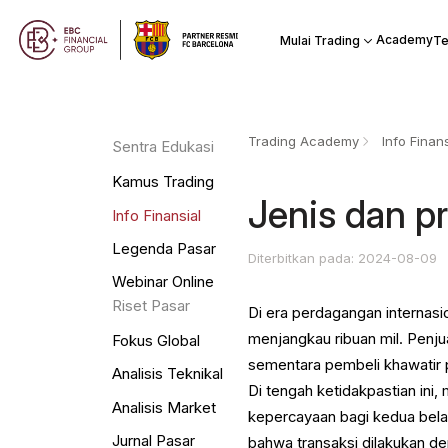
Academy
Mulai Trading
Te
Trading Academy
Info Finans
Sentra Edukasi
Kamus Trading
Jenis dan pr
Info Finansial
Legenda Pasar
Diterbitkan pada: 2024-08-09
Webinar Online
Riset Pasar
Di era perdagangan internasi
menjangkau ribuan mil. Penju
Fokus Global
sementara pembeli khawatir 
Analisis Teknikal
Di tengah ketidakpastian ini
Analisis Market
kepercayaan bagi kedua belah
Jurnal Pasar
bahwa transaksi dilakukan d