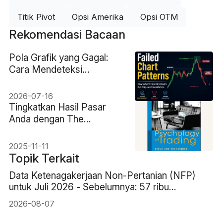
Titik Pivot
Opsi Amerika
Opsi OTM
Rekomendasi Bacaan
Pola Grafik yang Gagal:
Cara Mendeteksi
Breakout Palsu, Jebakan
Bullish, dan Invalidasi
2026-07-16
Tingkatkan Hasil Pasar
Anda dengan The
Psychology of Trading
2025-11-11
Topik Terkait
Data Ketenagakerjaan Non-Pertanian (NFP)
untuk Juli 2026 - Sebelumnya: 57 ribu
Perkiraan: 83 ribu
2026-08-07