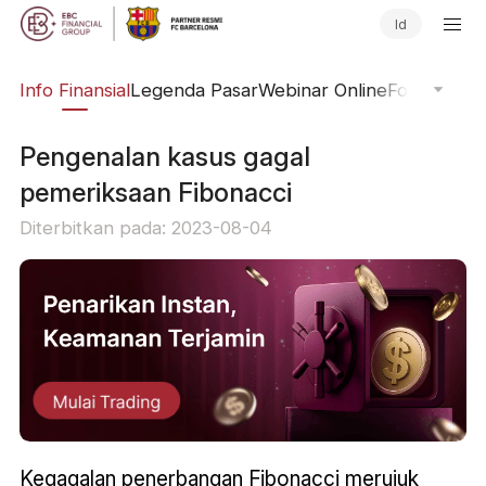
Id
ing
Info Finansial
Legenda Pasar
Webinar Online
Fokus Glob
Pengenalan kasus gagal
pemeriksaan Fibonacci
Diterbitkan pada: 2023-08-04
Kegagalan penerbangan Fibonacci merujuk