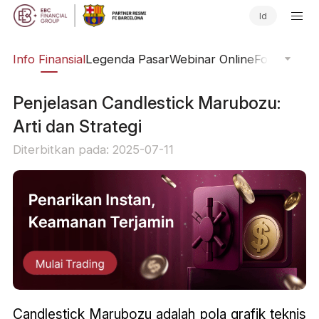
Id
ing
Info Finansial
Legenda Pasar
Webinar Online
Fokus Glob
Penjelasan Candlestick Marubozu:
Arti dan Strategi
Diterbitkan pada: 2025-07-11
Candlestick Marubozu adalah pola grafik teknis