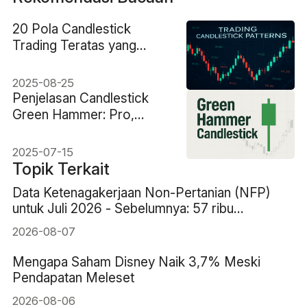
20 Pola Candlestick
Trading Teratas yang
Harus Diketahui Setiap
Trader
2025-08-25
Penjelasan Candlestick
Green Hammer: Pro,
Kontra, dan Contoh
2025-07-15
Topik Terkait
Data Ketenagakerjaan Non-Pertanian (NFP)
untuk Juli 2026 - Sebelumnya: 57 ribu
Perkiraan: 83 ribu
2026-08-07
Mengapa Saham Disney Naik 3,7% Meski
Pendapatan Meleset
2026-08-06