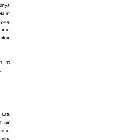
inyal
a ini
 yang
r ini
ahkan
 inti
.
 satu
i pin
l ini
tanpa