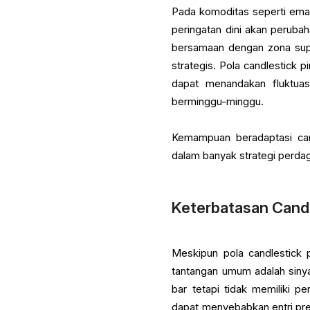
Pada komoditas seperti emas 
peringatan dini akan peruba
bersamaan dengan zona suppor
strategis. Pola candlestick p
dapat menandakan fluktua
berminggu-minggu.
Kemampuan beradaptasi cand
dalam banyak strategi perd
Keterbatasan Candl
Meskipun pola candlestick p
tantangan umum adalah sinyal
bar tetapi tidak memiliki 
dapat menyebabkan entri pre