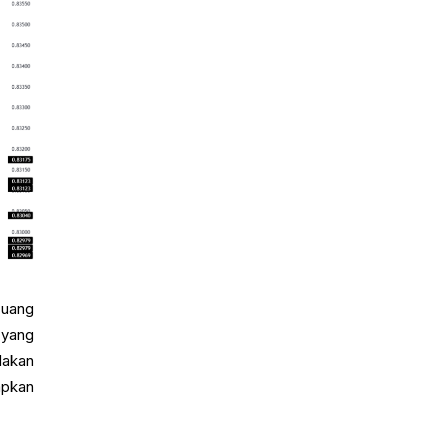
 uang
 yang
lakan
apkan