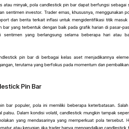
atau minyak, pola candlestick pin bar dapat berfungsi sebagai s
han sentimen investor. Trader emas, khususnya, menggunakan pol
t dan berita terkait inflasi untuk mengidentifikasi titik masuk
in bar yang terbentuk dengan baik pada grafik harian di pasar-pasa
si sentimen yang berlangsung selama beberapa hari atau b
lestick pin bar di berbagai kelas aset menjadikannya elemen
agangan, terutama yang berfokus pada momentum dan pembalikan
estick Pin Bar
in bar populer, pola ini memiliki beberapa keterbatasan. Salah
 palsu. Dalam kondisi volatil, candlestick mungkin tampak sepert
penolakan yang mendasarinya yang memperkuat pola tersebut. Ha
matur atau kerugian jika trader hanya mengandalkan candlestick 