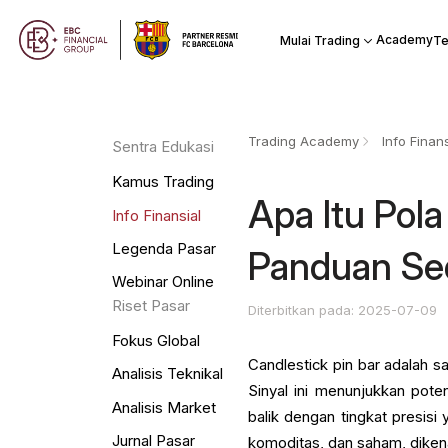
Academy
Mulai Trading
Te
Trading Academy
Info Finans
Sentra Edukasi
Kamus Trading
Apa Itu Pola
Info Finansial
Legenda Pasar
Panduan Se
Webinar Online
Riset Pasar
Diterbitkan pada: 2025-07-09
Fokus Global
Candlestick pin bar adalah sa
Analisis Teknikal
Sinyal ini menunjukkan pote
Analisis Market
balik dengan tingkat presisi 
Jurnal Pasar
komoditas, dan saham, diken