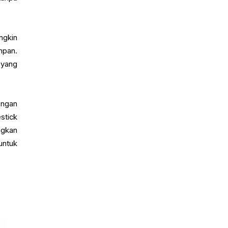
ngkin
mpan.
 yang
engan
stick
ngkan
untuk