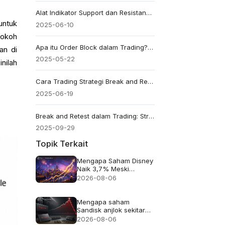
Alat Indikator Support dan Resistance Terbaik untuk Pemula
untuk
2025-06-10
tokoh
Apa itu Order Block dalam Trading? Panduan untuk Pemula
an di
2025-05-22
nilah
Cara Trading Strategi Break and Retest Seperti Seorang Profesional
2025-06-19
Break and Retest dalam Trading: Strategi Langkah demi Langkah
2025-09-29
Topik Terkait
Mengapa Saham Disney
Naik 3,7% Meski
Pendapatan Meleset
2026-08-06
Mengapa saham
Sandisk anjlok sekitar
13% meskipun
2026-08-06