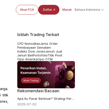
Akun FCA
Daftar
Masuk
Bahasa Indonesia
Istilah Trading Terkait
CFD Komoditas
Jenis Order
Pembiayaan Semalam
Indeks Dow Jones
Jenuh Jual
Jenuh Beli
Portofolio
Titik Pivot
Opsi Amerika
Opsi OTM
arga.
Rekomendasi Bacaan
titik
Apa Itu Pasar Berkisar? Strategi Perdagangan Dijelaskan
orex,
2025-07-02