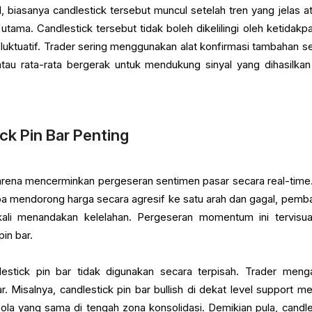
d, biasanya candlestick tersebut muncul setelah tren yang jelas at
tama. Candlestick tersebut tidak boleh dikelilingi oleh ketidakpa
luktuatif. Trader sering menggunakan alat konfirmasi tambahan se
 atau rata-rata bergerak untuk mendukung sinyal yang dihasilkan
k Pin Bar Penting
karena mencerminkan pergeseran sentimen pasar secara real-time.
a mendorong harga secara agresif ke satu arah dan gagal, pemba
kali menandakan kelelahan. Pergeseran momentum ini tervisual
pin bar.
dlestick pin bar tidak digunakan secara terpisah. Trader meng
 Misalnya, candlestick pin bar bullish di dekat level support mem
ola yang sama di tengah zona konsolidasi. Demikian pula, candle