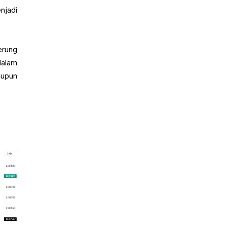
njadi
erung
dalam
aupun