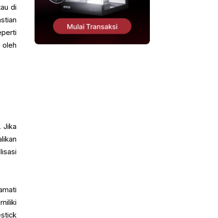
au di
stian
perti
 oleh
 Jika
likan
isasi
amati
iliki
stick