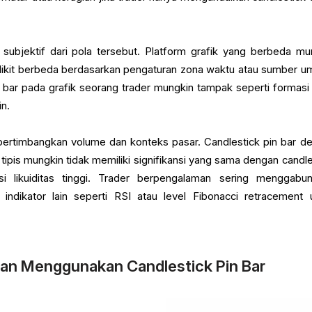
t subjektif dari pola tersebut. Platform grafik yang berbeda mu
dikit berbeda berdasarkan pengaturan zona waktu atau sumber u
 bar pada grafik seorang trader mungkin tampak seperti formasi
in.
mpertimbangkan volume dan konteks pasar. Candlestick pin bar d
tipis mungkin tidak memiliki signifikansi yang sama dengan candle
i likuiditas tinggi. Trader berpengalaman sering menggabu
 indikator lain seperti RSI atau level Fibonacci retracement 
gan Menggunakan Candlestick Pin Bar