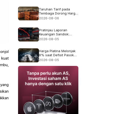
pendapatan rekor
$8.97B
Taruhan Tarif pada
Tembaga Dorong Harga
Tembaga ke Rekor
2026-08-06
$6.703
Pratinjau Laporan
Keuangan Sandisk:
Apakah Pertumbuhan
2026-08-05
Pendapatan 4x Cukup
Setelah Kejatuhan 47%
pada Juli?
Harga Platina Melonjak
onjol
8% saat Defisit Pasokan
 kuat
2026 Kembali Menjadi
2026-08-05
Sorotan
umbu,
 yang
sikan
ukkan