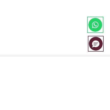
EBC Financial Group adalah merek bersama yang digunakan oleh
beberapa entitas, termasuk: