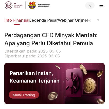
Id
ing
Info Finansial
Legenda Pasar
Webinar Online
Fokus Glob
Perdagangan CFD Minyak Mentah:
Apa yang Perlu Diketahui Pemula
Diterbitkan pada: 2025-06-03
Diperbarui pada: 2025-06-03