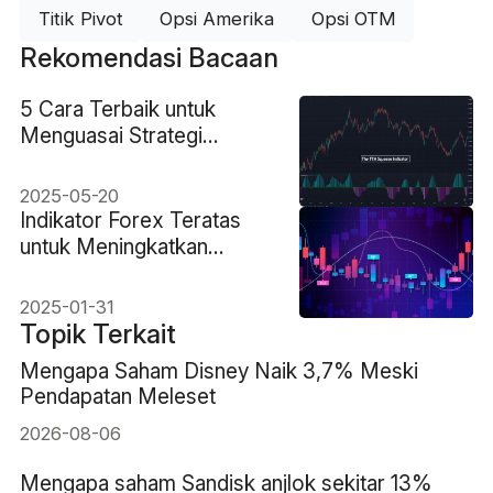
Titik Pivot
Opsi Amerika
Opsi OTM
Rekomendasi Bacaan
5 Cara Terbaik untuk
Menguasai Strategi
Perdagangan TTM
Squeeze
2025-05-20
Indikator Forex Teratas
untuk Meningkatkan
Keberhasilan Perdagangan
Anda
2025-01-31
Topik Terkait
Mengapa Saham Disney Naik 3,7% Meski
Pendapatan Meleset
2026-08-06
Mengapa saham Sandisk anjlok sekitar 13%