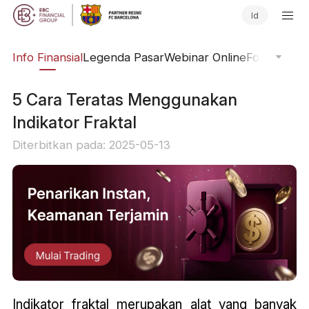
Id
ing
Info Finansial
Legenda Pasar
Webinar Online
Fokus Glob
5 Cara Teratas Menggunakan
Indikator Fraktal
Diterbitkan pada: 2025-05-13
Indikator fraktal merupakan alat yang banyak