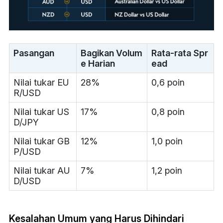
Pasangan
Bagikan Volum
Rata-rata Spr
e Harian
ead
Nilai tukar EU
28%
0,6 poin
R/USD
Nilai tukar US
17%
0,8 poin
D/JPY
Nilai tukar GB
12%
1,0 poin
P/USD
Nilai tukar AU
7%
1,2 poin
D/USD
Kesalahan Umum yang Harus Dihindari