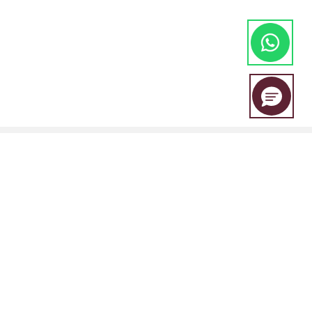
EBC Financial Group adalah merek bersama yang digunakan oleh
beberapa entitas, termasuk:
EBC Financial Group (SVG) LLC Disahkan oleh Otoritas Jasa Keuangan
St. Vincent dan Grenadines (SVGFSA). Nomor registrasi perusahaan:
353 LLC 2020. Alamat terdaftar: Euro House, Richmond Hill Road,