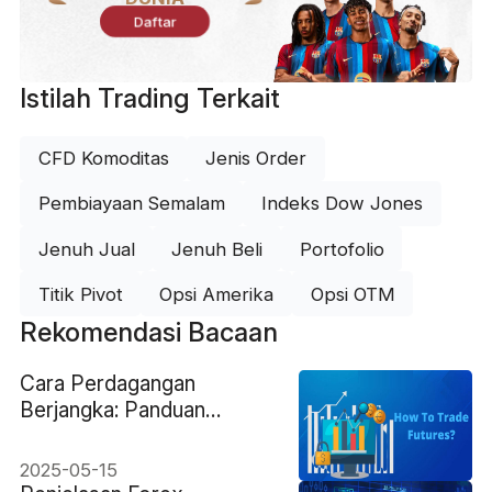
Daftar
Istilah Trading Terkait
CFD Komoditas
Jenis Order
Pembiayaan Semalam
Indeks Dow Jones
Jenuh Jual
Jenuh Beli
Portofolio
Titik Pivot
Opsi Amerika
Opsi OTM
Rekomendasi Bacaan
Cara Perdagangan
Berjangka: Panduan
Langkah demi Langkah
untuk Pemula
2025-05-15