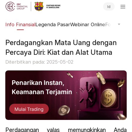
Id
ing
Info Finansial
Legenda Pasar
Webinar Online
Fokus Glob
Perdagangkan Mata Uang dengan
Percaya Diri: Kiat dan Alat Utama
Diterbitkan pada: 2025-05-02
Perdagangan valas memungkinkan Anda