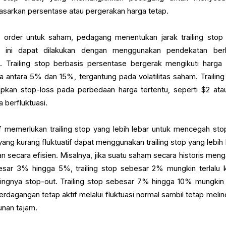
sarkan persentase atau pergerakan harga tetap.
op order untuk saham, pedagang menentukan jarak trailing stop
al ini dapat dilakukan dengan menggunakan pendekatan ber
p. Trailing stop berbasis persentase bergerak mengikuti harga
a antara 5% dan 15%, tergantung pada volatilitas saham. Trailing
apkan stop-loss pada perbedaan harga tertentu, seperti $2 ata
 berfluktuasi.
f memerlukan trailing stop yang lebih lebar untuk mencegah sto
ng kurang fluktuatif dapat menggunakan trailing stop yang lebih 
secara efisien. Misalnya, jika suatu saham secara historis meng
esar 3% hingga 5%, trailing stop sebesar 2% mungkin terlalu k
ingnya stop-out. Trailing stop sebesar 7% hingga 10% mungkin 
dagangan tetap aktif melalui fluktuasi normal sambil tetap melin
unan tajam.