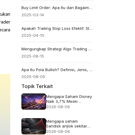
Buy Limit Order: Apa Itu dan Bagaimana Cara Menggunakannya
tukan
2025-03-14
rader
Apakah Trailing Stop Loss Efektif: Strategi yang Perlu Diketahui
ecara
2025-04-10
Mengungkap Strategi Algo Trading Paling Kuat
2025-08-15
Apa Itu Pola Bullish? Definisi, Jenis, dan Contoh
2025-08-05
Topik Terkait
Mengapa Saham Disney
Naik 3,7% Meski
Pendapatan Meleset
2026-08-06
Mengapa saham
Sandisk anjlok sekitar
13% meskipun
2026-08-06