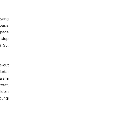
 yang
basis
 pada
 stop
u $5,
p-out
ketat
alami
etat,
lebih
dungi