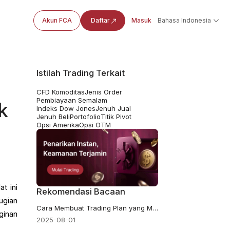
Akun FCA
Daftar
Masuk
Bahasa Indonesia
Istilah Trading Terkait
CFD Komoditas
Jenis Order
Pembiayaan Semalam
k
Indeks Dow Jones
Jenuh Jual
Jenuh Beli
Portofolio
Titik Pivot
Opsi Amerika
Opsi OTM
t ini
Rekomendasi Bacaan
ugian
Cara Membuat Trading Plan yang Menang: Panduan Langkah demi Langkah
ginan
2025-08-01