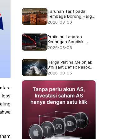
pendapatan rekor
$8.97B
Taruhan Tarif pada
Tembaga Dorong Harga
Tembaga ke Rekor
2026-08-06
$6.703
Pratinjau Laporan
Keuangan Sandisk:
Apakah Pertumbuhan
2026-08-05
Pendapatan 4x Cukup
Setelah Kejatuhan 47%
pada Juli?
Harga Platina Melonjak
8% saat Defisit Pasokan
2026 Kembali Menjadi
2026-08-05
Sorotan
ntara
-loss
iling
bahwa
saham