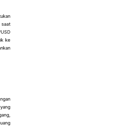
tukan
 saat
R/USD
ik ke
ankan
angan
 yang
gang,
luang