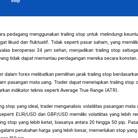
ara pedagang menggunakan trailing stop untuk melindungi keunt
at likuid dan fluktuatif. Tidak seperti pasar saham, yang memilik
alas beroperasi 24 jam sehari, menjadikan trailing stop sebagai
 yang tidak dapat memantau perdagangan mereka secara konstan.
r dalam forex melibatkan pemilihan jarak trailing stop berdasarkan
alam pasangan mata uang. Trader dapat menetapkan trailing stop 
arkan indikator teknis seperti Average True Range (ATR).
ng stop yang ideal, trader menganalisis volatilitas pasangan mata 
eperti EUR/USD dan GBP/USD memiliki volatilitas yang lebih re
ng stop yang lebih ketat, biasanya antara 20 hingga 50 pip. Pas
galami perubahan harga yang lebih besar, memerlukan stop yang 