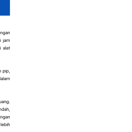
ungan
i jam
 alat
 pip,
dalam
uang.
ndah,
angan
lebih