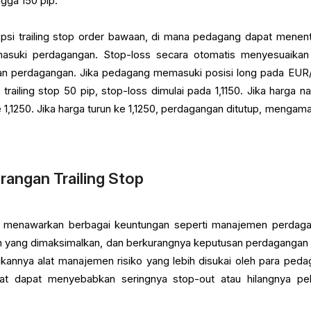
ngga 150 pip.
opsi trailing stop order bawaan, di mana pedagang dapat menen
emasuki perdagangan. Stop-loss secara otomatis menyesuaikan
an perdagangan. Jika pedagang memasuki posisi long pada EU
railing stop 50 pip, stop-loss dimulai pada 1,1150. Jika harga na
e 1,1250. Jika harga turun ke 1,1250, perdagangan ditutup, mengam
rangan Trailing Stop
er menawarkan berbagai keuntungan seperti manajemen perdag
an yang dimaksimalkan, dan berkurangnya keputusan perdagangan
kannya alat manajemen risiko yang lebih disukai oleh para peda
at dapat menyebabkan seringnya stop-out atau hilangnya pe