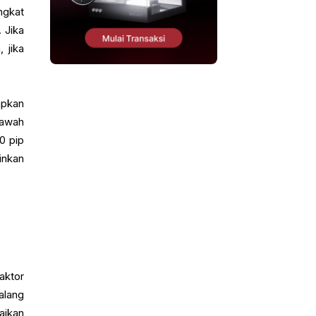
ngkat
 Jika
 jika
apkan
bawah
0 pip
inkan
aktor
alang
aikan