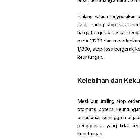
lebar, terkadang antara 70 hi
Pialang valas menyediakan 
jarak trailing stop saat m
harga bergerak sesuai deng
pada 1,1200 dan menetapkan t
1,1300, stop-loss bergerak k
keuntungan.
Kelebihan dan Keku
Meskipun trailing stop ord
otomatis, potensi keuntung
emosional, sehingga menjadi
penggunaan yang tidak tep
keuntungan.