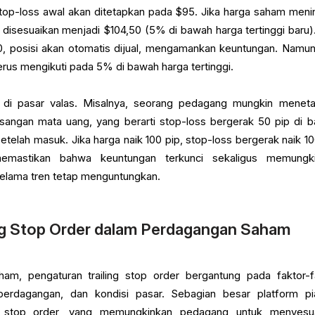
 stop-loss awal akan ditetapkan pada $95. Jika harga saham meni
 disesuaikan menjadi $104,50 (5% di bawah harga tertinggi baru).
, posisi akan otomatis dijual, mengamankan keuntungan. Namun,
erus mengikuti pada 5% di bawah harga tertinggi.
di pasar valas. Misalnya, seorang pedagang mungkin menet
pasangan mata uang, yang berarti stop-loss bergerak 50 pip di 
setelah masuk. Jika harga naik 100 pip, stop-loss bergerak naik 10
memastikan bahwa keuntungan terkunci sekaligus memungk
selama tren tetap menguntungkan.
ng Stop Order dalam Perdagangan Saham
m, pengaturan trailing stop order bergantung pada faktor-f
gi perdagangan, dan kondisi pasar. Sebagian besar platform pi
ng stop order, yang memungkinkan pedagang untuk menyesu