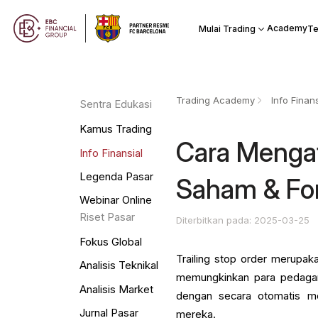
Academy
Mulai Trading
Te
Trading Academy
Info Finans
Sentra Edukasi
Kamus Trading
Cara Mengat
Info Finansial
Legenda Pasar
Saham & Fo
Webinar Online
Riset Pasar
Diterbitkan pada: 2025-03-25
Fokus Global
Trailing stop order merupaka
Analisis Teknikal
memungkinkan para pedagan
Analisis Market
dengan secara otomatis me
Jurnal Pasar
mereka.