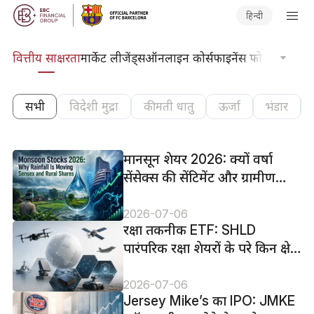
हिन्दी
दकोश
वित्तीय साक्षरता
मार्केट लीजेंड्स
ऑनलाइन कोर्स
फाइनेंस फोकस
तकनीकी
सभी
विदेशी मुद्रा
कीमती धातु
ऊर्जा
भंडार
मानसून शेयर 2026: क्यों वर्षा
सेंसेक्स की सेंटिमेंट और ग्रामीण
शेयरों को हिला रही है
2026-07-06
रक्षा तकनीक ETF: SHLD
पारंपरिक रक्षा शेयरों के परे किन क्षेत्रों
का अनुसरण करता है
2026-07-06
Jersey Mike’s का IPO: JMKE