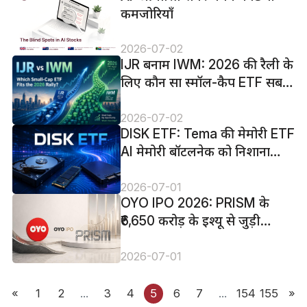
कमजोरियाँ
2026-07-02
IJR बनाम IWM: 2026 की रैली के
लिए कौन सा स्मॉल-कैप ETF सबसे
उपयुक्त है?
2026-07-02
DISK ETF: Tema की मेमोरी ETF
AI मेमोरी बॉटलनेक को निशाना
बनाती है
2026-07-01
OYO IPO 2026: PRISM के
₹6,650 करोड़ के इश्यू से जुड़ी
निवेशकों के लिए 7 बातें
2026-07-01
«
1
2
...
3
4
5
6
7
...
154
155
»