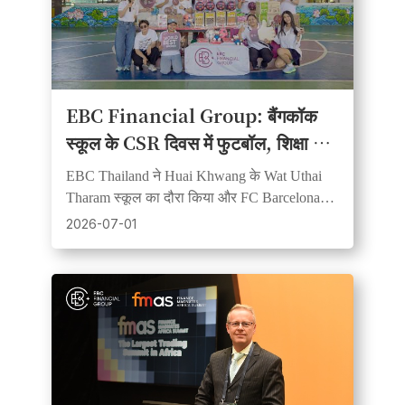
EBC Financial Group: बैंगकॉक
स्कूल के CSR दिवस में फुटबॉल, शिक्षा और
सामुदायिक भावना का संगम
EBC Thailand ने Huai Khwang के Wat Uthai
Tharam स्कूल का दौरा किया और FC Barcelona
साझेदारी के मूल्यों का समर्थन करते हुए फुटबॉल व
2026-07-01
शिक्षण सामग्री दान की।