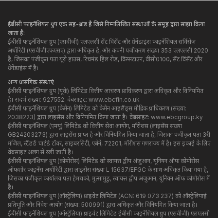
ईबीसी फाइनेंशियल ग्रुप एक सह-ब्रांड है जिसे निम्नलिखित संस्थाओं के समूह द्वारा साझा किया
जाता है:
ईबीसी फाइनेंशियल ग्रुप (एसवीजी) एलएलसी सेंट विंसेंट और ग्रेनेडाइंस फाइनेंशियल सर्विसेज
अथॉरिटी (एसवीजीएफएसए) द्वारा अधिकृत है, और कंपनी पंजीकरण संख्या 353 एलएलसी 2020
है, जिसका पंजीकृत पता यूरो हाउस, रिचमंड हिल रोड, किंग्सटाउन, वीसी0100, सेंट विंसेंट और
ग्रेनेडाइंस में है।
अन्य प्रासंगिक संस्थाएं
ईबीसी फाइनेंशियल ग्रुप (यूके) लिमिटेड वित्तीय आचरण प्राधिकरण द्वारा अधिकृत और विनियमित
है। संदर्भ संख्या: 927552. वेबसाइट:
www.ebcfin.co.uk
ईबीसी फाइनेंशियल ग्रुप (केमैन) लिमिटेड को केमैन आइलैंड्स मौद्रिक प्राधिकरण (संख्या:
2038223) द्वारा लाइसेंस और विनियमित किया जाता है। वेबसाइट:
www.ebcgroup.ky
ईबीसी फाइनेंशियल (एमयू) लिमिटेड को वित्तीय सेवा आयोग, मॉरीशस (लाइसेंस संख्या
GB24203273) द्वारा लाइसेंस प्राप्त है और विनियमित किया जाता है, जिसका पंजीकृत पता 3री
मंजिल, स्टैंडर्ड चार्टर्ड टॉवर, साइबरसिटी, एबेने, 72201, मॉरीशस गणराज्य में है। इस इकाई के लिए
वेबसाइट अलग से रखी जाती है।
ईबीसी फाइनेंशियल ग्रुप (कोमोरोस) लिमिटेड को स्वायत्त द्वीप अंजुआन, यूनियन ऑफ कोमोरोस
ऑफशोर फाइनेंस अथॉरिटी द्वारा लाइसेंस संख्या L 15637/EFGC के साथ अधिकृत किया गया है,
जिसका पंजीकृत कार्यालय पता हैमचको, मुत्सामुडु, स्वायत्त द्वीप अंजुआन, यूनियन ऑफ कोमोरोस में
है।
ईबीसी फाइनेंशियल ग्रुप (ऑस्ट्रेलिया) प्राइवेट लिमिटेड (ACN: 619 073 237) को ऑस्ट्रेलियाई
प्रतिभूति और निवेश आयोग (संख्या: 500991) द्वारा अधिकृत और विनियमित किया जाता है।
ईबीसी फाइनेंशियल ग्रुप (ऑस्ट्रेलिया) प्राइवेट लिमिटेड ईबीसी फाइनेंशियल ग्रुप (एसवीजी) एलएलसी