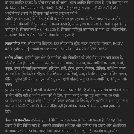
की एक संबंधित इकाई है। दोनों संस्थाओं को अलग-अलग प्रबंधित किया जाता है। इस वेबसाइट पर
पेश किए गए वित्तीय उत्पाद और सेवाएँ ऑस्ट्रेलियाई इकाई द्वारा प्रदान नहीं की जाती हैं और
ऑस्ट्रेलियाई इकाई के खिलाफ कोई सहारा उपलब्ध नहीं है।
ईबीसी ग्रुप (साइप्रस) लिमिटेड, ईबीसी फाइनेंशियल ग्रुप स्ट्रक्चर के भीतर लाइसेंस प्राप्त और
विनियमित संस्थाओं को भुगतान सेवाएँ प्रदान करता है, जो साइप्रस गणराज्य के कंपनी कानून के तहत
पंजीकृत है, जिसका नंबर HE 449205 है, जिसका पंजीकृत कार्यालय का पता 101 ग्लैडस्टोनोस,
अगाथांगेलो बिजनेस सेंटर, 3032 लिमासोल, साइप्रस है।
व्यावसायिक पता:
लीडनहॉल बिल्डिंग, 122 लीडनहॉल स्ट्रीट, लंदन, यूनाइटेड किंगडम, EC3V
4AB. ईमेल पता :
[email protected]
. टेलीफोन : +44 20 3376 9662
क्षेत्रीय प्रतिबंध:
ईबीसी कुछ क्षेत्रों के नागरिकों और निवासियों को कोई सेवा प्रदान नहीं करता है,
जिनमें शामिल हैं: अफगानिस्तान, बेलारूस, बर्मा (म्यांमार), कनाडा, मध्य अफ्रीकी गणराज्य, कांगो,
क्यूबा, ​​कांगो लोकतांत्रिक गणराज्य, इरिट्रिया, हैती, ईरान, इराक, लेबनान, लीबिया, मलेशिया, माली,
उत्तर कोरिया (डेमोक्रेटिक पीपुल्स रिपब्लिक ऑफ कोरिया), रूस, सोमालिया, सूडान, दक्षिण सूडान,
सीरिया, यूक्रेन (क्रीमिया, डोनेट्स्क और लुहांस्क क्षेत्रों सहित), संयुक्त राज्य अमेरिका, वेनेजुएला और
यमन।
इस वेबसाइट पर कोई भी स्पेनिश केवल लैटिन अमेरिका के लिए है और यूरोपीय संघ या स्पेन में किसी
के लिए निर्दिष्ट नहीं है अधिक जानकारी के लिए, कृपया हमारे अक्सर पूछे जाने वाले प्रश्न देखें।
इस वेबसाइट पर मौजूद कोई भी पुर्तगाली केवल अफ़्रीका के लिए है, और यूरोपीय संघ या पुर्तगाल या
ब्राज़ील के किसी भी व्यक्ति के लिए निर्दिष्ट नहीं है। अधिक जानकारी के लिए, कृपया हमारे FAQ
देखें।
कंप्लायंस प्रकटीकरण:
वेबसाइट को वैश्विक स्तर पर एक्सेस किया जा सकता है और यह किसी एक
इकाई के लिए विशिष्ट नहीं है। आपके वास्तविक अधिकार और दायित्व उस इकाई और क्षेत्राधिकार
के आधार पर निर्धारित किए जाएंगे जिसे आप विनियमित करना चुनते हैं। स्थानीय कानून और