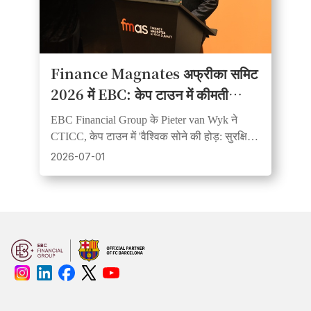
Finance Magnates अफ्रीका समिट
2026 में EBC: केप टाउन में कीमती
धातुओं का पैनल प्रमुख आकर्षण बना
EBC Financial Group के Pieter van Wyk ने
CTICC, केप टाउन में 'वैश्विक सोने की होड़: सुरक्षित
आश्रय या FOMO?' विषय पर वैश्विक विश्लेषकों के
2026-07-01
साथ चर्चा में भाग लिया।