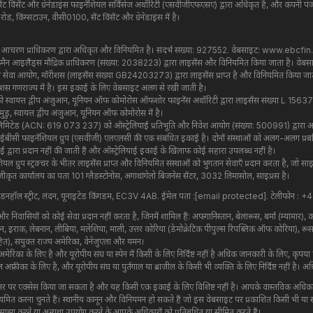
ेंट विंसेंट और ग्रेनेडाइंस फाइनेंशियल सर्विसेज अथॉरिटी (एसवीजीएफएसए) द्वारा अधिकृत है, और कंपन
 किंग्सटाउन, वीसी0100, सेंट विंसेंट और ग्रेनेडाइंस में है।
्तीय आचरण प्राधिकरण द्वारा अधिकृत और विनियमित है। संदर्भ संख्या: 927552. वेबसाइट:
www.ebcfin.
 केमैन आइलैंड्स मौद्रिक प्राधिकरण (संख्या: 2038223) द्वारा लाइसेंस और विनियमित किया जाता है। वेब
य सेवा आयोग, मॉरीशस (लाइसेंस संख्या GB24203273) द्वारा लाइसेंस प्राप्त है और विनियमित किया जाता 
ॉरीशस गणराज्य में है। इस इकाई के लिए वेबसाइट अलग से रखी जाती है।
 को स्वायत्त द्वीप अंजुआन, यूनियन ऑफ कोमोरोस ऑफशोर फाइनेंस अथॉरिटी द्वारा लाइसेंस संख्या L 15
डु, स्वायत्त द्वीप अंजुआन, यूनियन ऑफ कोमोरोस में है।
इवेट लिमिटेड (ACN: 619 073 237) को ऑस्ट्रेलियाई प्रतिभूति और निवेश आयोग (संख्या: 500991) द्वार
मिटेड ईबीसी फाइनेंशियल ग्रुप (एसवीजी) एलएलसी की एक संबंधित इकाई है। दोनों संस्थाओं को अलग-अलग प्
ाई द्वारा प्रदान नहीं की जाती हैं और ऑस्ट्रेलियाई इकाई के खिलाफ कोई सहारा उपलब्ध नहीं है।
ियल ग्रुप स्ट्रक्चर के भीतर लाइसेंस प्राप्त और विनियमित संस्थाओं को भुगतान सेवाएँ प्रदान करता है, जो 
ृत कार्यालय का पता 101 ग्लैडस्टोनोस, अगाथांगेलो बिजनेस सेंटर, 3032 लिमासोल, साइप्रस है।
डनहॉल स्ट्रीट, लंदन, यूनाइटेड किंगडम, EC3V 4AB. ईमेल पता :
[email protected]
. टेलीफोन :
 और निवासियों को कोई सेवा प्रदान नहीं करता है, जिनमें शामिल हैं: अफगानिस्तान, बेलारूस, बर्मा (म्यांमार), क
ईरान, इराक, लेबनान, लीबिया, मलेशिया, माली, उत्तर कोरिया (डेमोक्रेटिक पीपुल्स रिपब्लिक ऑफ कोरिया), रू
रों सहित), संयुक्त राज्य अमेरिका, वेनेजुएला और यमन।
िका के लिए है और यूरोपीय संघ या स्पेन में किसी के लिए निर्दिष्ट नहीं है अधिक जानकारी के लिए, कृपया हमार
़्रीका के लिए है, और यूरोपीय संघ या पुर्तगाल या ब्राज़ील के किसी भी व्यक्ति के लिए निर्दिष्ट नहीं है।
्तर पर एक्सेस किया जा सकता है और यह किसी एक इकाई के लिए विशिष्ट नहीं है। आपके वास्तविक अधिका
यमित करना चुनते हैं। स्थानीय कानून और विनियमन हो सकते हैं जो इस वेबसाइट पर प्रकाशित किसी भी या स
 साझा करने या अन्यथा उपयोग करने के आपके अधिकारों को प्रतिबंधित या सीमित करते हैं।