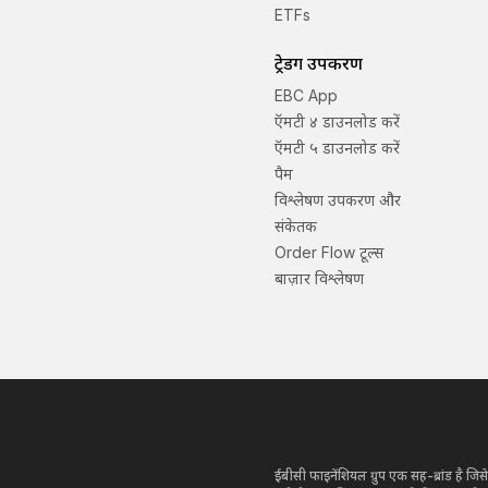
ETFs
ट्रेडिंग उपकरण
EBC App
ऍमटी ४ डाउनलोड करें
ऍमटी ५ डाउनलोड करें
पैम
विश्लेषण उपकरण और
संकेतक
Order Flow टूल्स
बाज़ार विश्लेषण
ईबीसी फाइनेंशियल ग्रुप एक सह-ब्रांड है जिस