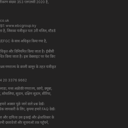
ी पंजीकरण संख्या 353 एलएलसी 2020 है,
co.uk
साइट:
www.ebcgroup.ky
है, जिसका पंजीकृत पता 3री मंजिल, स्टैंडर्ड
637/EFGC के साथ अधिकृत किया गया है,
ा अधिकृत और विनियमित किया जाता है। ईबीसी
रबंधित किया जाता है। इस वेबसाइट पर पेश किए
साइप्रस गणराज्य के कंपनी कानून के तहत पंजीकृत
 +44 20 3376 9662
नाडा, मध्य अफ्रीकी गणराज्य, कांगो, क्यूबा, ​​
स, सोमालिया, सूडान, दक्षिण सूडान, सीरिया,
े अक्सर पूछे जाने वाले प्रश्न देखें।
 अधिक जानकारी के लिए, कृपया हमारे FAQ देखें।
र और दायित्व उस इकाई और क्षेत्राधिकार के
भी दस्तावेज़ों और सूचनाओं तक पहुँचने,