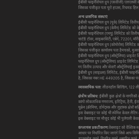
ईबीसी फाइनेंशियल ग्रुप (एसवीजी) एलएलसी स
जिसका पंजीकृत पता यूरो हाउस, रिचमंड हिल रोड,
अन्य प्रासंगिक संस्थाएं
ईबीसी फाइनेंशियल ग्रुप (यूके) लिमिटेड वित
ईबीसी फाइनेंशियल ग्रुप (केमैन) लिमिटेड को
ईबीसी फाइनेंशियल (एमयू) लिमिटेड को वित्ती
चार्टर्ड टॉवर, साइबरसिटी, एबेने, 72201, म
ईबीसी फाइनेंशियल ग्रुप (कोमोरोस) लिमिटेड
जिसका पंजीकृत कार्यालय पता हैमचको, मुत्सामु
ईबीसी फाइनेंशियल ग्रुप (ऑस्ट्रेलिया) प्रा
फाइनेंशियल ग्रुप (ऑस्ट्रेलिया) प्राइवेट लि
गए वित्तीय उत्पाद और सेवाएँ ऑस्ट्रेलियाई इक
ईबीसी ग्रुप (साइप्रस) लिमिटेड, ईबीसी फाइनेंश
है, जिसका नंबर HE 449205 है, जिसका पंजीक
व्यावसायिक पता:
लीडनहॉल बिल्डिंग, 122 ली
क्षेत्रीय प्रतिबंध:
ईबीसी कुछ क्षेत्रों के नागरिकों
कांगो लोकतांत्रिक गणराज्य, इरिट्रिया, हैती, 
यूक्रेन (क्रीमिया, डोनेट्स्क और लुहांस्क क्षेत्
इस वेबसाइट पर कोई भी स्पेनिश केवल लैटिन अमेर
इस वेबसाइट पर मौजूद कोई भी पुर्तगाली केवल अफ
कंप्लायंस प्रकटीकरण:
वेबसाइट को वैश्विक स
आधार पर निर्धारित किए जाएंगे जिसे आप विनि
डाउनलोड करने, वितरित करने, प्रसारित करने,