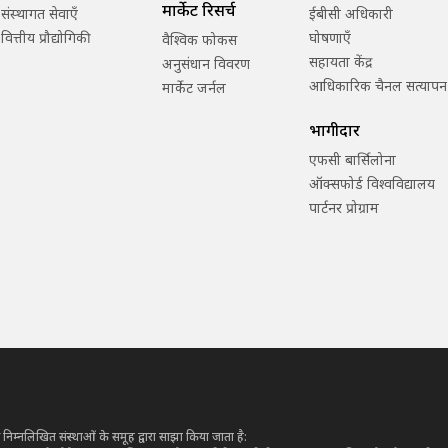
मार्केट रिसर्च
संस्थागत सेवाएँ
ईबीसी अधिकारी
वित्तीय प्रौद्योगिकी
घोषणाएँ
वैश्विक फोकस
सहायता केंद्र
अनुसंधान विवरण
आधिकारिक चैनल सत्यापन
मार्केट जर्नल
भागीदार
एफसी बार्सिलोना
ऑक्सफोर्ड विश्वविद्यालय
पार्टनर प्रोग्राम
े निम्नलिखित संस्थाओं के समूह द्वारा साझा किया जाता है: