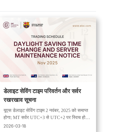
डेलाइट सेविंग टाइम परिवर्तन और सर्वर
रखरखाव सूचना
यूएस डेलाइट सेविंग टाइम 2 नवंबर, 2025 को समाप्त
होगा; MT सर्वर UTC+3 से UTC+2 पर स्विच हो
जाएँगे। BTCUSD ट्रेडिंग 08:00–10:59 UTC+2
2026-03-18
पर रुकेगी। तदनुसार योजना बनाएँ।