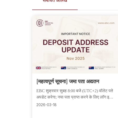
संबंधित आलेख
[महत्वपूर्ण सूचना] जमा पता अद्यतन
EBC शुक्रवार सुबह 8:00 बजे (UTC+2) वॉलेट पते
अपडेट करेगा; नया पता प्राप्त करने के लिए लॉग इन
करें। पुराने पतों पर भेजी गई धनराशि सुरक्षित रहती है
2026-03-18
और सहायता टीम द्वारा प्रबंधित की जा सकती है।