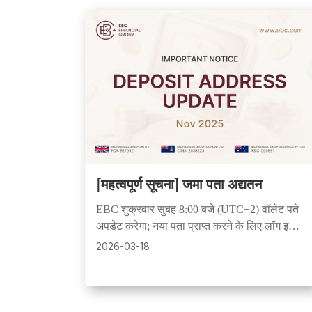
[महत्वपूर्ण सूचना] जमा पता अद्यतन
EBC शुक्रवार सुबह 8:00 बजे (UTC+2) वॉलेट पते
अपडेट करेगा; नया पता प्राप्त करने के लिए लॉग इन
करें। पुराने पतों पर भेजी गई धनराशि सुरक्षित रहती है
2026-03-18
और सहायता टीम द्वारा प्रबंधित की जा सकती है।