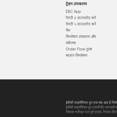
ट्रेडिंग उपकरण
EBC App
ऍमटी ४ डाउनलोड करें
ऍमटी ५ डाउनलोड करें
पैम
विश्लेषण उपकरण और
संकेतक
Order Flow टूल्स
बाज़ार विश्लेषण
ईबीसी फाइनेंशियल ग्रुप एक सह-ब्रांड है जिस
ईबीसी फाइनेंशियल ग्रुप (एसवीजी) एलएलसी स
जिसका पंजीकृत पता यूरो हाउस, रिचमंड हिल रोड,