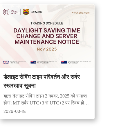
डेलाइट सेविंग टाइम परिवर्तन और सर्वर
रखरखाव सूचना
यूएस डेलाइट सेविंग टाइम 2 नवंबर, 2025 को समाप्त
होगा; MT सर्वर UTC+3 से UTC+2 पर स्विच हो
जाएँगे। BTCUSD ट्रेडिंग 08:00–10:59 UTC+2
2026-03-18
पर रुकेगी। तदनुसार योजना बनाएँ।