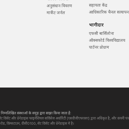
सहायता केंद्र
अनुसंधान विवरण
आधिकारिक चैनल सत्यापन
मार्केट जर्नल
भागीदार
एफसी बार्सिलोना
ऑक्सफोर्ड विश्वविद्यालय
पार्टनर प्रोग्राम
े निम्नलिखित संस्थाओं के समूह द्वारा साझा किया जाता है:
ेंट विंसेंट और ग्रेनेडाइंस फाइनेंशियल सर्विसेज अथॉरिटी (एसवीजीएफएसए) द्वारा अधिकृत है, और कंपन
 किंग्सटाउन, वीसी0100, सेंट विंसेंट और ग्रेनेडाइंस में है।