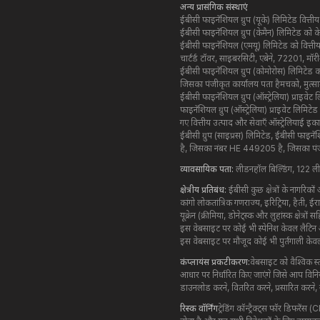
अन्य प्रासंगिक संस्थाएं
ईबीसी फाइनेंशियल ग्रुप (यूके) लिमिटेड वित
ईबीसी फाइनेंशियल ग्रुप (केमैन) लिमिटेड को
ईबीसी फाइनेंशियल (एमयू) लिमिटेड को वित्ती
चार्टर्ड टॉवर, साइबरसिटी, एबेने, 72201, म
ईबीसी फाइनेंशियल ग्रुप (कोमोरोस) लिमिटेड
जिसका पंजीकृत कार्यालय पता हैमचको, मुत्सामु
ईबीसी फाइनेंशियल ग्रुप (ऑस्ट्रेलिया) प्रा
फाइनेंशियल ग्रुप (ऑस्ट्रेलिया) प्राइवेट लि
गए वित्तीय उत्पाद और सेवाएँ ऑस्ट्रेलियाई इक
ईबीसी ग्रुप (साइप्रस) लिमिटेड, ईबीसी फाइनेंश
है, जिसका नंबर HE 449205 है, जिसका पंजीक
व्यावसायिक पता:
लीडनहॉल बिल्डिंग, 122 ली
क्षेत्रीय प्रतिबंध:
ईबीसी कुछ क्षेत्रों के नागरिकों
कांगो लोकतांत्रिक गणराज्य, इरिट्रिया, हैती, 
यूक्रेन (क्रीमिया, डोनेट्स्क और लुहांस्क क्षेत्
इस वेबसाइट पर कोई भी स्पेनिश केवल लैटिन अमेर
इस वेबसाइट पर मौजूद कोई भी पुर्तगाली केवल अफ
कंप्लायंस प्रकटीकरण:
वेबसाइट को वैश्विक स
आधार पर निर्धारित किए जाएंगे जिसे आप विनि
डाउनलोड करने, वितरित करने, प्रसारित करने,
रिस्क वॉर्निंग
ट्रेडिंग कॉन्ट्रैक्ट्स फॉर डिफरे