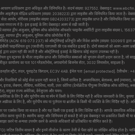
्तीय आचरण प्राधिकरण द्वारा अधिकृत और विनियमित है। संदर्भ संख्या: 927552. वेबसाइट:
www.ebcfin.
 केमैन आइलैंड्स मौद्रिक प्राधिकरण (संख्या: 2038223) द्वारा लाइसेंस और विनियमित किया जाता है। वेब
य सेवा आयोग, मॉरीशस (लाइसेंस संख्या GB24203273) द्वारा लाइसेंस प्राप्त है और विनियमित किया जाता 
ॉरीशस गणराज्य में है। इस इकाई के लिए वेबसाइट अलग से रखी जाती है।
 को स्वायत्त द्वीप अंजुआन, यूनियन ऑफ कोमोरोस ऑफशोर फाइनेंस अथॉरिटी द्वारा लाइसेंस संख्या L 15
डु, स्वायत्त द्वीप अंजुआन, यूनियन ऑफ कोमोरोस में है।
इवेट लिमिटेड (ACN: 619 073 237) को ऑस्ट्रेलियाई प्रतिभूति और निवेश आयोग (संख्या: 500991) द्वार
मिटेड ईबीसी फाइनेंशियल ग्रुप (एसवीजी) एलएलसी की एक संबंधित इकाई है। दोनों संस्थाओं को अलग-अलग प्
ाई द्वारा प्रदान नहीं की जाती हैं और ऑस्ट्रेलियाई इकाई के खिलाफ कोई सहारा उपलब्ध नहीं है।
ियल ग्रुप स्ट्रक्चर के भीतर लाइसेंस प्राप्त और विनियमित संस्थाओं को भुगतान सेवाएँ प्रदान करता है, जो 
ृत कार्यालय का पता 101 ग्लैडस्टोनोस, अगाथांगेलो बिजनेस सेंटर, 3032 लिमासोल, साइप्रस है।
डनहॉल स्ट्रीट, लंदन, यूनाइटेड किंगडम, EC3V 4AB. ईमेल पता :
[email protected]
. टेलीफोन :
 और निवासियों को कोई सेवा प्रदान नहीं करता है, जिनमें शामिल हैं: अफगानिस्तान, बेलारूस, बर्मा (म्यांमार), क
ईरान, इराक, लेबनान, लीबिया, मलेशिया, माली, उत्तर कोरिया (डेमोक्रेटिक पीपुल्स रिपब्लिक ऑफ कोरिया), रू
रों सहित), संयुक्त राज्य अमेरिका, वेनेजुएला और यमन।
िका के लिए है और यूरोपीय संघ या स्पेन में किसी के लिए निर्दिष्ट नहीं है अधिक जानकारी के लिए, कृपया हमार
़्रीका के लिए है, और यूरोपीय संघ या पुर्तगाल या ब्राज़ील के किसी भी व्यक्ति के लिए निर्दिष्ट नहीं है।
्तर पर एक्सेस किया जा सकता है और यह किसी एक इकाई के लिए विशिष्ट नहीं है। आपके वास्तविक अधिका
यमित करना चुनते हैं। स्थानीय कानून और विनियमन हो सकते हैं जो इस वेबसाइट पर प्रकाशित किसी भी या स
 साझा करने या अन्यथा उपयोग करने के आपके अधिकारों को प्रतिबंधित या सीमित करते हैं।
ंस (CFD) जटिल वित्तीय साधन हैं और इनमें लीवरेज के कारण तेजी से पैसा खोने का जोखिम अधिक होता है। मार्