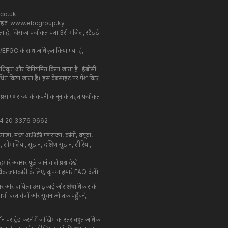
co.uk
साइट:
www.ebcgroup.ky
है, जिसका पंजीकृत पता 3री मंजिल, स्टैंडर्ड
637/EFGC के साथ अधिकृत किया गया है,
ा अधिकृत और विनियमित किया जाता है। ईबीसी
रबंधित किया जाता है। इस वेबसाइट पर पेश किए
साइप्रस गणराज्य के कंपनी कानून के तहत पंजीकृत
 +44 20 3376 9662
नाडा, मध्य अफ्रीकी गणराज्य, कांगो, क्यूबा, ​​
स, सोमालिया, सूडान, दक्षिण सूडान, सीरिया,
े अक्सर पूछे जाने वाले प्रश्न देखें।
 अधिक जानकारी के लिए, कृपया हमारे FAQ देखें।
र और दायित्व उस इकाई और क्षेत्राधिकार के
भी दस्तावेज़ों और सूचनाओं तक पहुँचने,
जिन पर ट्रेड करने में जोखिम का स्तर बहुत अधिक