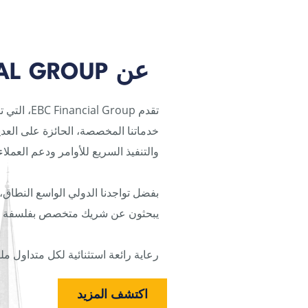
عن EBC FINANCIAL GROUP
تقدم oup
خدماتنا المخصصة، الحائزة على العديد
والتنفيذ السريع للأوامر ودعم العملا
بفضل تواجدنا الدولي الواسع النطاق، 
يبحثون عن شريك متخصص بفلسفة العميل أولاً، تبرز EBC Financial Group كخيار
رعاية رائعة استثنائية لكل متداول مل
اكتشف المزيد