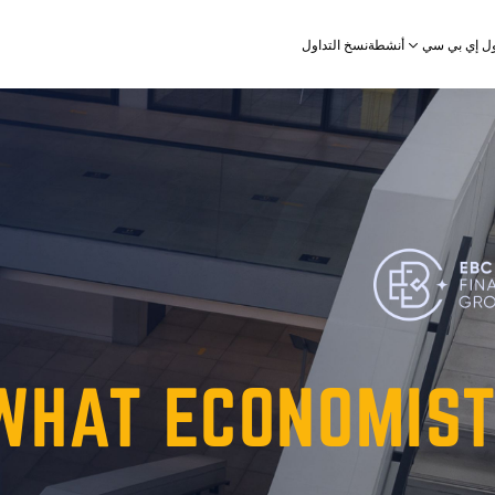
أنشطة
نسخ التداول
ل إي بي سي
WHAT
ECONOMIS