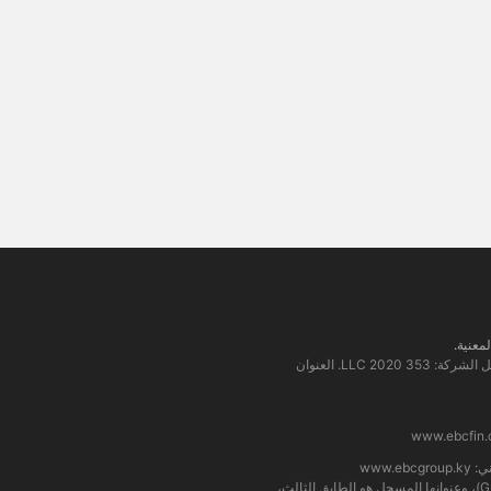
EBC Financial Group (SVG) LLC: مرخصة من قبل هيئة الخدمات المالية في سانت فينسنت وجزر غرينادين (SVGFSA). رقم تسجيل الشركة: 353 LLC 2020. العنوان
www.ebcfin.
www.ebcgroup.ky
شركة إي بي سي المالية (MU) المحدودة مرخصة ومنظمة من قبل هيئة الخدمات المالية في موريشيوس (رقم الترخيص GB24203273)، وعنوانها المسجل هو الطابق الثالث،