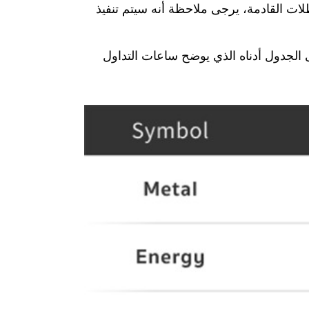
يات المتحدة) وعطلة الربيع (المملكة المتحدة) في 27 مايو 2024. تحسبًا للعطلات القادمة، يرجى ملاحظة أنه سيتم تنفيذ
 الجدول أدناه الذي يوضح ساعات التداول