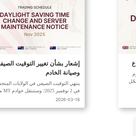
ع
إشعار بشأن تغيير التوقيت الصيف
وصيانة الخادم
وم
باحًا (UTC+2)؛ سجّل
ينتهي التوقيت الصيفي في الولايات المتحد
ى
في 2 نوفمبر 2025؛
ة
التوقيت العالمي المنسق +3 إلى التوقيت
2026-03-18
العالمي المنسق +2. يتوقف تداول زوج
BTCUSD مؤقتًا من الساعة :00
خطط وفقًا لذلك.