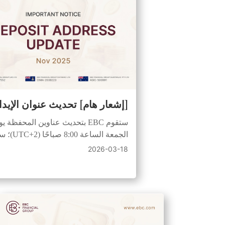
[إشعار هام] تحديث عنوان الإيدا
ستقوم EBC بتحديث عناوين المحفظة ي
الجمعة الساعة 8:00 ص
الدخول للحصول على عنوان جديد. ستبق
2026-03-18
الأموال المرسلة إلى العناوين القديمة آمن
ويمكن لفريق الدعم التعامل معها.