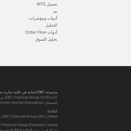
تحميل MT5
بم
أدوات ومؤشرات
التحليل
أدوات Order Flow
تحليل السوق
مجموعة EBC المالية هي علامة تجارية مشتركة بين مجموعة من الكيانات المنفصلة، ​​كل منها مرخصة ومنظمة من قبل سلطتها المالية المعنية.
المسجل: Euro House, Richmond Hill Road, Kingstown, VC0100, St. Vincent and the Grenadines.
كياناتنا:
EBC Financial Group (UK) Limited: مرخصة وخاضعة لتنظيم هيئة السلوك المالي. رقم المرجع: 927552. الموقع الإلكتروني:
EBC Financial Group (Cayman) Limited: مرخصة وخاضعة لتنظيم سلطة النقد في جزر كايمان (رقم: 2038223). الموقع 