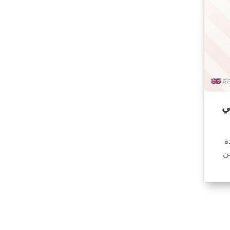
ي
ة
 وستنتقل خوادم MT من
8 صباحًا حتى
10:59 صباحًا بالتوقيت العالمي المنسق +2.