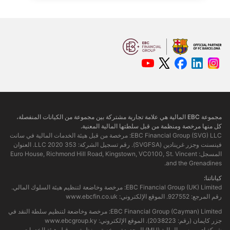
مجموعة EBC المالية هي علامة تجارية مشتركة بين مجموعة من الكيانات المنفصلة، ​​
كل منها مرخصة ومنظمة من قبل سلطتها المالية المعنية.
EBC Financial Group (SVG) LLC: مرخصة من قبل هيئة الخدمات المالية في سانت
فينسنت وجزر غرينادين (SVGFSA). رقم تسجيل الشركة: 353 LLC 2020. العنوان
المسجل: Euro House, Richmond Hill Road, Kingstown, VC0100, St. Vincent
and the Grenadines.
كياناتنا:
EBC Financial Group (UK) Limited: مرخصة وخاضعة لتنظيم هيئة السلوك المالي.
رقم المرجع: 927552. الموقع الإلكتروني:
www.ebcfin.co.uk
EBC Financial Group (Cayman) Limited: مرخصة وخاضعة لتنظيم سلطة النقد في
جزر كايمان (رقم: 2038223). الموقع الإلكتروني:
www.ebcgroup.ky
شركة إي بي سي المالية (MU) المحدودة مرخصة ومنظمة من قبل هيئة الخدمات