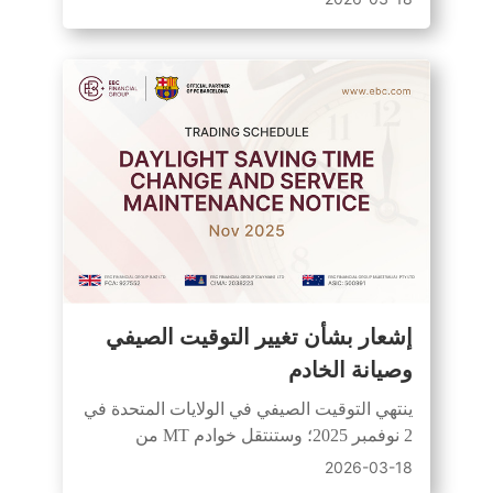
الأموال المرسلة إلى العناوين القديمة آمنة
ويمكن لفريق الدعم التعامل معها.
إشعار بشأن تغيير التوقيت الصيفي
وصيانة الخادم
ينتهي التوقيت الصيفي في الولايات المتحدة في
2 نوفمبر 2025؛ وستنتقل خوادم MT من
التوقيت العالمي المنسق +3 إلى التوقيت
2026-03-18
العالمي المنسق +2. يتوقف تداول زوج