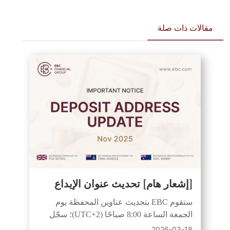
مقالات ذات صلة
[إشعار هام] تحديث عنوان الإيداع
ستقوم EBC بتحديث عناوين المحفظة يوم
الجمعة الساعة 8:00 صباحًا (UTC+2)؛ سجّل
الدخول للحصول على عنوان جديد. ستبقى
2026-03-18