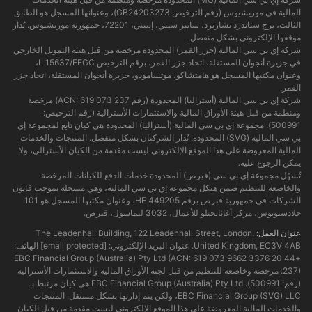
المالية في موريشيوس (رقم الترخيص GB24203273)، وعنوانها المسجل هو الطابق
الثالث، برج ستاندرد تشارترد، سايبر سيتي، إيبيني، 72201، جمهورية موريشيوس. يُدار
موقعها الإلكتروني بشكل منفصل.
شركة إي بي سي المالية (جزر القمر) المحدودة مرخصة من قبل هيئة التمويل الخارجي
في جزيرة أنجوان المستقلة، اتحاد جزر القمر، برقم الترخيص L 15637/EFGC،
وعنوان مكتبها المسجل هو هامتشاكو، موتسامودو، جزيرة أنجوان المستقلة، اتحاد جزر
القمر.
شركة إي بي سي المالية (أستراليا) المحدودة (رقم ACN: 619 073 237) مرخصة
ومنظمة من قبل هيئة الأوراق المالية والاستثمارات الأسترالية (رقم الترخيص:
500991). مجموعة إي بي سي المالية (أستراليا) المحدودة هي كيان تابع لمجموعة إي
بي سي المالية (SVG) المحدودة. تُدار الشركتان بشكل منفصل. المنتجات والخدمات
المالية المعروضة على هذا الموقع الإلكتروني ليست مقدمة من الكيان الأسترالي، ولا
يمكن الرجوع عليه.
تُسهّل مجموعة إي بي سي (قبرص) المحدودة خدمات الدفع للكيانات المرخصة
والخاضعة للتنظيم ضمن هيكل مجموعة إي بي سي المالية، وهي مسجلة بموجب قانون
الشركات في جمهورية قبرص برقم HE 449205، وعنوان مكتبها المسجل هو 101
جلادستونوس، مركز أغاثانجيلو للأعمال، 3032 ليماسول، قبرص.
عنوان العمل:
The Leadenhall Building, 122 Leadenhall Street, London,
United Kingdom, EC3V 4AB. عنوان البريد الإلكتروني:
[email protected]
الهاتف:
+44 20 3376 9662 EBC Financial Group (Australia) Pty Ltd (ACN: 619 073
237): مرخصة وخاضعة للتنظيم من قبل لجنة الأوراق المالية والاستثمارات الأسترالية
(رقم: 500991). EBC Financial Group (Australia) Pty Ltd هي كيان مرتبط بـ
EBC Financial Group (SVG) LLC، ولكن يتم إدارتها بشكل مستقل. المنتجات
والخدمات المالية المعروضة على هذا الموقع الإلكتروني ليست مقدمة من قبل الكيان