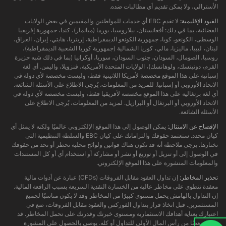
الأسترالي، ولا يمكن تقديم أي مطالبات ضده.
القيود الإقليمية:
لا تقدم EBC أي خدمات للمواطنين والمقيمين في بعض الولايات
القضائية، بما في ذلك: أفغانستان، بيلاروسيا، بورما (ميانمار)، كندا، جمهورية إفريقيا
الوسطى، الكونغو، كوبا، جمهورية الكونغو الديمقراطية، إريتريا، هايتي، إيران، العراق،
لبنان، ليبيا، ماليزيا، مالي، كوريا الشمالية (جمهورية كوريا الشعبية الديمقراطية)،
روسيا، الصومال، السودان، جنوب السودان، سوريا، أوكرانيا (بما في ذلك شبه جزيرة
القرم، دونيتسك، ولوهانسك)، الولايات المتحدة الأمريكية، فنزويلا، واليمن. أي لغة
إسبانية على هذا الموقع مخصصة لأمريكا اللاتينية فقط، وليست مخصصة لأي دولة في
الاتحاد الأوروبي أو إسبانيا. للمزيد من المعلومات، يُرجى الاطلاع على الأسئلة الشائعة.
أي لغة برتغالية على هذا الموقع مخصصة لأفريقيا فقط، وليست مخصصة لأي دولة في
الاتحاد الأوروبي أو البرتغال أو البرازيل. لمزيد من المعلومات، يُرجى الاطلاع على
الأسئلة الشائعة.
الإفصاح عن الامتثال:
يمكن الوصول إلى هذا الموقع الإلكتروني عالميًا ولكنه لا يمثل أي
كيان محدد. ستعتمد حقوقك والتزاماتك على كيان EBC والسلطة التنظيمية التي
تختارها. يرجى ملاحظة أنه قد تكون هناك قوانين ولوائح محلية تحظر أو تحد من حقوقك
في الوصول إلى أو تنزيل أو توزيع أو نشر أو مشاركة أو استخدام أي أو كل المستندات
والمعلومات المنشورة على هذا الموقع الإلكتروني.
تحذير المخاطر:
إن تداول العقود مقابل الفروقات (CFDs) عبارة عن أدوات مالية
معقدة تنطوي على مخاطر عالية من الخسارة النقدية السريعة بسبب الرافعة المالية.
إن التداول بالهامش يحمل مستوى كبيرًا من المخاطر وقد لا يكون مناسبًا لجميع
المستثمرين. قبل اتخاذ قرار بتداول الفوركس والعقود مقابل الفروقات، ضع في
اعتبارك بعناية أهدافك الاستثمارية ومستوى خبرتك وقدرتك على تحمل المخاطر. قد
تخسر بعضًا من رأس المال الأولي للتداول أو كله. يوصى بالحصول على المشورة