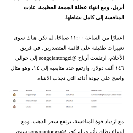
أبريل، ومع انتهاء عطلة الجمعة العظيمة، عادت
المنافسة إلى كامل نشاطها.
اعتبارًا من الساعة ١١:٠٠ صباحًا، لم تكن هناك سوى
تغييرات طفيفة على قائمة المتصدرين. في فريق
الأحلام، ارتفعت أرباح @songqiantongzi إلى حوالي
١٤٦ ألف دولار، وارتفع عدد متابعيه إلى ١٤، وهو مثال
واضح على جودة أدائه التي تجذب الانتباه.
مع ازدياد قوة المنافسة، يرتفع سعر الذهب. ومع
اتساع نطاق تأثيره، لم يُجرِ @songqiantongzi سوى