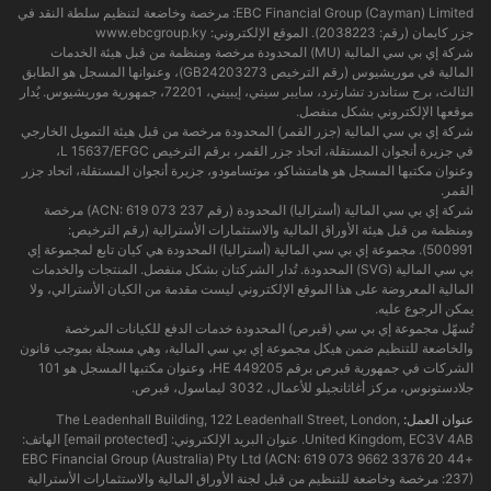
EBC Financial Group (Cayman) Limited: مرخصة وخاضعة لتنظيم سلطة النقد في
جزر كايمان (رقم: 2038223). الموقع الإلكتروني:
www.ebcgroup.ky
شركة إي بي سي المالية (MU) المحدودة مرخصة ومنظمة من قبل هيئة الخدمات
المالية في موريشيوس (رقم الترخيص GB24203273)، وعنوانها المسجل هو الطابق
الثالث، برج ستاندرد تشارترد، سايبر سيتي، إيبيني، 72201، جمهورية موريشيوس. يُدار
موقعها الإلكتروني بشكل منفصل.
شركة إي بي سي المالية (جزر القمر) المحدودة مرخصة من قبل هيئة التمويل الخارجي
في جزيرة أنجوان المستقلة، اتحاد جزر القمر، برقم الترخيص L 15637/EFGC،
وعنوان مكتبها المسجل هو هامتشاكو، موتسامودو، جزيرة أنجوان المستقلة، اتحاد جزر
القمر.
شركة إي بي سي المالية (أستراليا) المحدودة (رقم ACN: 619 073 237) مرخصة
ومنظمة من قبل هيئة الأوراق المالية والاستثمارات الأسترالية (رقم الترخيص:
500991). مجموعة إي بي سي المالية (أستراليا) المحدودة هي كيان تابع لمجموعة إي
بي سي المالية (SVG) المحدودة. تُدار الشركتان بشكل منفصل. المنتجات والخدمات
المالية المعروضة على هذا الموقع الإلكتروني ليست مقدمة من الكيان الأسترالي، ولا
يمكن الرجوع عليه.
تُسهّل مجموعة إي بي سي (قبرص) المحدودة خدمات الدفع للكيانات المرخصة
والخاضعة للتنظيم ضمن هيكل مجموعة إي بي سي المالية، وهي مسجلة بموجب قانون
الشركات في جمهورية قبرص برقم HE 449205، وعنوان مكتبها المسجل هو 101
جلادستونوس، مركز أغاثانجيلو للأعمال، 3032 ليماسول، قبرص.
عنوان العمل:
The Leadenhall Building, 122 Leadenhall Street, London,
United Kingdom, EC3V 4AB. عنوان البريد الإلكتروني:
[email protected]
الهاتف:
+44 20 3376 9662 EBC Financial Group (Australia) Pty Ltd (ACN: 619 073
237): مرخصة وخاضعة للتنظيم من قبل لجنة الأوراق المالية والاستثمارات الأسترالية