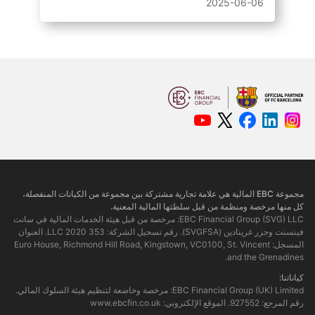
2025-06-06
إلى تتويج أبطال جدد في Dream Squad وRising
Stars.
مجموعة EBC المالية هي علامة تجارية مشتركة بين مجموعة من الكيانات المنفصلة، ​​
كل منها مرخصة ومنظمة من قبل سلطتها المالية المعنية.
EBC Financial Group (SVG) LLC: مرخصة من قبل هيئة الخدمات المالية في سانت
فينسنت وجزر غرينادين (SVGFSA). رقم تسجيل الشركة: 353 LLC 2020. العنوان
المسجل: Euro House, Richmond Hill Road, Kingstown, VC0100, St. Vincent
and the Grenadines.
كياناتنا:
EBC Financial Group (UK) Limited: مرخصة وخاضعة لتنظيم هيئة السلوك المالي.
رقم المرجع: 927552. الموقع الإلكتروني:
www.ebcfin.co.uk