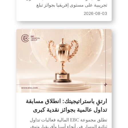
وفرصة للفوز بجوائز نقدية
تجريبية على مستوى إفريقيا بجوائز تبلغ
USD1,000، تشمل 20 فائزًا، ومبالغ بدء
2026-08-03
متساوية
ارتقِ باستراتيجيتك: انطلاق مسابقة
تداول عالمية بجوائز نقدية كبرى
تطلق مجموعة EBC المالية فعاليات تداول
ثنائية المسار في أنحاء آسيا وأفريقيا، وتوفر