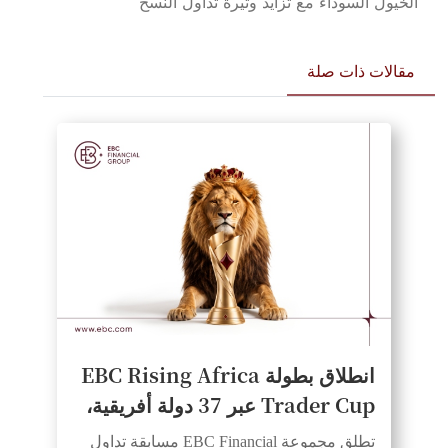
الخيول السوداء مع تزايد وتيرة تداول النسخ
مقالات ذات صلة
انطلاق بطولة EBC Rising Africa
Trader Cup عبر 37 دولة أفريقية،
لتمنح المتداولين بداية متساوية
تطلق مجموعة EBC Financial مسابقة تداول