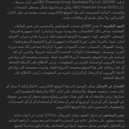
(رقم: 500991). EBC Financial Group (Australia) Pty Ltd هي كيان مرتبط بـ
EBC Financial Group (SVG) LLC، ولكن يتم إدارتها بشكل مستقل. المنتجات
والخدمات المالية المعروضة على هذا الموقع الإلكتروني ليست مقدمة من قبل الكيان
الأسترالي، ولا يمكن تقديم أي مطالبات ضده.
القيود الإقليمية:
لا تقدم EBC أي خدمات للمواطنين والمقيمين في بعض الولايات
القضائية، بما في ذلك: أفغانستان، بيلاروسيا، بورما (ميانمار)، كندا، جمهورية إفريقيا
الوسطى، الكونغو، كوبا، جمهورية الكونغو الديمقراطية، إريتريا، هايتي، إيران، العراق،
لبنان، ليبيا، ماليزيا، مالي، كوريا الشمالية (جمهورية كوريا الشعبية الديمقراطية)،
روسيا، الصومال، السودان، جنوب السودان، سوريا، أوكرانيا (بما في ذلك شبه جزيرة
القرم، دونيتسك، ولوهانسك)، الولايات المتحدة الأمريكية، فنزويلا، واليمن. أي لغة
إسبانية على هذا الموقع مخصصة لأمريكا اللاتينية فقط، وليست مخصصة لأي دولة في
الاتحاد الأوروبي أو إسبانيا. للمزيد من المعلومات، يُرجى الاطلاع على الأسئلة الشائعة.
أي لغة برتغالية على هذا الموقع مخصصة لأفريقيا فقط، وليست مخصصة لأي دولة في
الاتحاد الأوروبي أو البرتغال أو البرازيل. لمزيد من المعلومات، يُرجى الاطلاع على
الأسئلة الشائعة.
الإفصاح عن الامتثال:
يمكن الوصول إلى هذا الموقع الإلكتروني عالميًا ولكنه لا يمثل أي
كيان محدد. ستعتمد حقوقك والتزاماتك على كيان EBC والسلطة التنظيمية التي
تختارها. يرجى ملاحظة أنه قد تكون هناك قوانين ولوائح محلية تحظر أو تحد من حقوقك
في الوصول إلى أو تنزيل أو توزيع أو نشر أو مشاركة أو استخدام أي أو كل المستندات
والمعلومات المنشورة على هذا الموقع الإلكتروني.
تحذير المخاطر:
إن تداول العقود مقابل الفروقات (CFDs) عبارة عن أدوات مالية
معقدة تنطوي على مخاطر عالية من الخسارة النقدية السريعة بسبب الرافعة المالية.
إن التداول بالهامش يحمل مستوى كبيرًا من المخاطر وقد لا يكون مناسبًا لجميع