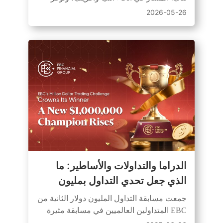
مسابقات محاكاة ومباشرة للمتداولين من
2026-05-26
جميع المستويات.
الدراما والتداولات والأساطير: ما
الذي جعل تحدي التداول بمليون
دولار الثاني من EBC لا يُنسى
جمعت مسابقة التداول المليون دولار الثانية من
EBC المتداولين العالميين في مسابقة مثيرة
من المهارة والاستراتيجية والشجاعة، مما أدى