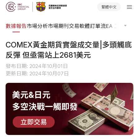
繁體中文
焦點
數據報告
市場分析
市場期刊
交易軟體
訂單流
EA 工具庫
交
COMEX黃金期貨實盤成交量|多頭觸底
反彈 但亟需站上2681美元
發布日期: 2024年10月01日
更新日期: 2024年10月07日