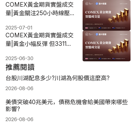
COMEX黃金期貨實盤成交
量|黃金關注250小時線壓
力，站上3358美元將進一
2025-07-01
步反彈
COMEX黃金期貨實盤成交
量|黃金小幅反彈 但3311美
元依然阻力重重
2025-06-30
推薦閱讀
台股川湖配息多少?川湖為何股價這麼高?
2026-08-06
美債突破40兆美元，債務危機會給美國帶來哪些
影響?
2026-08-06