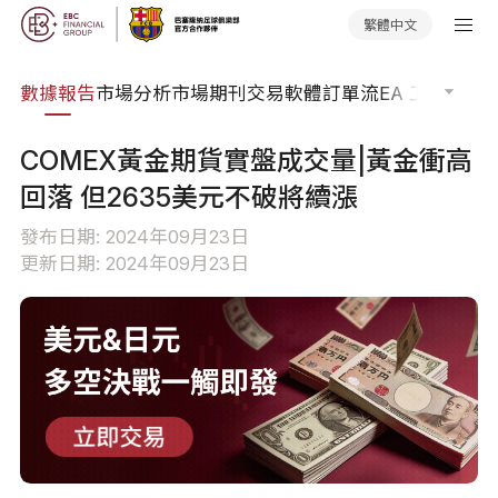
繁體中文
焦點
數據報告
市場分析
市場期刊
交易軟體
訂單流
EA 工具庫
交
COMEX黃金期貨實盤成交量|黃金衝高
回落 但2635美元不破將續漲
發布日期: 2024年09月23日
更新日期: 2024年09月23日