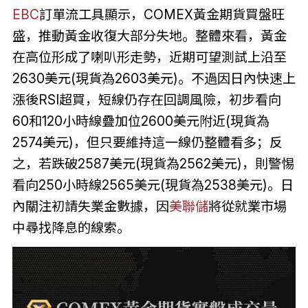
EBC
訂單流工具顯示，COMEX黃金期貨買盤旺
盛，推動黃金收復大部分失地。整體來看，黃金
在高位形成了喇叭形走勢，近期可望測試上沿至
2630美元(現貨為2603美元)。不過因日內快速上
漲後RSI超買，短線仍存在回調風險，初步看向
60和120小時線疊加位2600美元附近(現貨為
2574美元)，但只要維持這一線仍整體看多；反
之，若跌破2587美元(現貨為2562美元)，則警惕
看向250小時線2565美元(現貨為2538美元)。日
內關注初請失業金數據，因
美聯儲
將從就業市場
中尋找降息的線索。