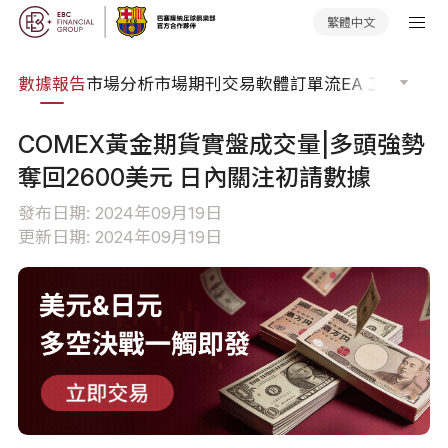
繁體中文
焦點
數據報告
市場分析
市場期刊
交易軟體
訂單流
EA 工具庫
交
COMEX黃金期貨實盤成交量|多頭強勢
奪回2600美元 日內關注初請數據
發布日期: 2024年09月19日
更新日期: 2024年09月19日