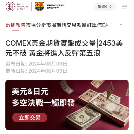
繁體中文
焦點
數據報告
市場分析
市場期刊
交易軟體
訂單流
EA 工具庫
交
COMEX黃金期貨實盤成交量|2453美
元不破 黃金將進入反彈第五浪
發布日期: 2024年08月09日
更新日期: 2024年08月09日