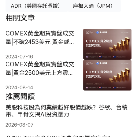
ADR（美國存託憑證）
摩根大通（JPM）
相關文章
COMEX黃金期貨實盤成交
量|不破2453美元 黃金或短
線見頂
2024-07-16
COMEX黃金期貨實盤成交
量|黃金2500美元上方震盪
日內CPI提供指引
2024-08-14
推薦閱讀
美股科技股為何業績越好股價越跌？谷歌、台積
電、甲骨文揭AI投資壓力
2026-08-07