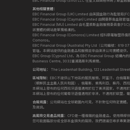
EBC Financial Group (SVG) LLC 在聖文森與格林納
其他相關實體：
EBC Financial Group (UK) Limited 由英國金融行為
EBC Financial Group (Cayman) Limited 由開曼
EBC Financial (MU) Limited 由毛里裘斯金融服務委員會(FSC
該實體的網站是單獨維護的。
EBC Financial Group (Comoros) Limited 經科摩羅聯
Comoros。
EBC Financial Group (Australia) Pty Ltd（公
管理。本網站提供的金融產品和服務並非由澳洲公司實體提供，
EBC Group (Cyprus) Ltd，為 EBC Financial G
Business Centre, 3032塞浦路斯利馬索爾。
公司地址：
The Leadenhall Building, 122 Leadenhall S
區域限制：
EBC不提供以下地區的居民服務，阿富汗、白俄羅
（朝鮮民主主義人民共和國）、俄羅斯、索馬利亞、蘇丹、西班
本網站上發布的任何西班牙語僅適用於拉丁美洲國家，不適用於
本網站上發布的任何葡萄牙語僅適用於非洲，不適用於歐盟，葡
合規揭露：
公司網站在全球範圍內可見，不針對任何特定實體。
及資訊。
高風險交易產品揭露：
CFD是一種複雜的金融產品，使用槓桿
您可能面臨部分或全部本金損失的風險，我們建議您尋求專業建