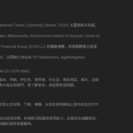
ed Tower, Cybercity, Ebene, 72201, 毛里裘斯共和國。
mudu, Autonomous Island of Anjouan, Union of
 Financial Group (SVG) LLC 的關聯實體，兩個實體獨立營運
冊辦公地址為 101 Gladstonos, Agathangelou
 20 3376 9662
海地、伊朗、伊拉克、黎巴嫩、利比亞、馬來西亞、馬利、北韓
委內瑞拉和葉門。想了解更多，請查閱常見問題。
或禁止您存取、下載、傳播、分享或使用網站上發布的任何文件
應結合自身目標、財務狀況和風險承受能力，認真評估相關資訊。
相關的風險揭露聲明。