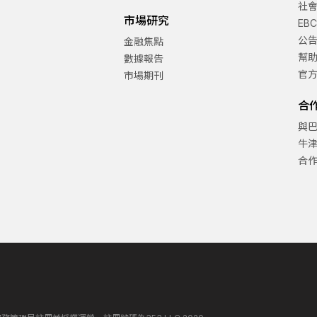
社
市場研究
EB
公
金融焦點
幫
數據報告
官
市場期刊
合
與
牛
合