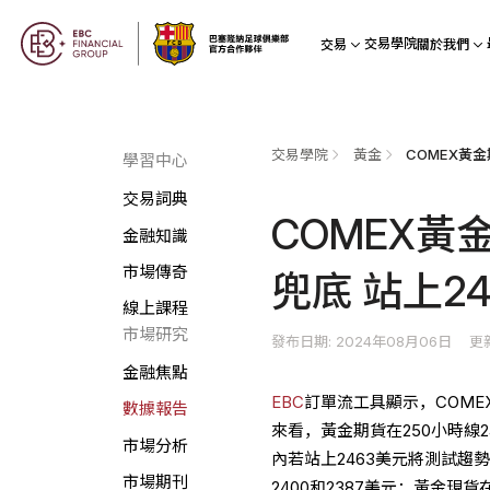
交易學院
交易
關於我們
交易學院
黃金
學習中心
交易詞典
COMEX黃
金融知識
市場傳奇
兜底 站上2
線上課程
市場研究
發布日期: 2024年08月06日
更
金融焦點
EBC
訂單流工具顯示，COMEX
數據報告
來看，黃金期貨在250小時線2
市場分析
內若站上2463美元將測試趨
市場期刊
2400和2387美元；黃金現貨