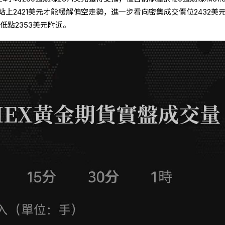
若站上2421美元才能緩解偏空走勢，進一步看向密集成交價位2432美
低點2353美元附近。