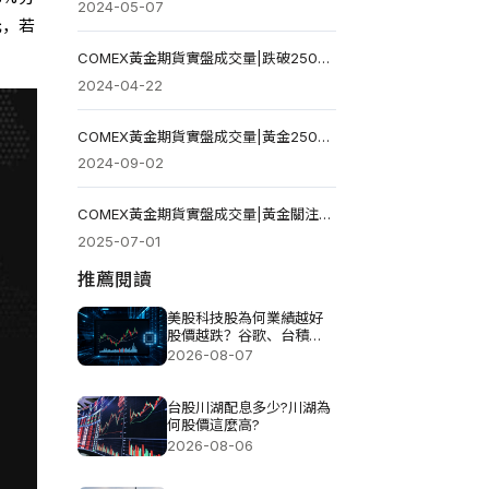
2024-05-07
元，若
COMEX黃金期貨實盤成交量|跌破250小時線 多頭告急
2024-04-22
COMEX黃金期貨實盤成交量|黃金250小時線反彈遇阻 關注2547美元壓力
2024-09-02
COMEX黃金期貨實盤成交量|黃金關注250小時線壓力，站上3358美元將進一步反彈
2025-07-01
推薦閱讀
美股科技股為何業績越好
股價越跌？谷歌、台積
電、甲骨文揭AI投資壓力
2026-08-07
台股川湖配息多少?川湖為
何股價這麼高?
2026-08-06