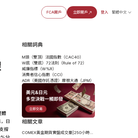
FCA開戶
立即開戶
登入
繁體中文
相關詞典
M頭（雙頂）
法國指數（CAC40）
線
W底（雙底）
72法則（Rule of 72）
威廉指標（W%R）
消費者信心指數（CCI）
ADR（美國存託憑證）
摩根大通（JPM）
整體
態，日
相關文章
鍵支撐
COMEX黃金期貨實盤成交量|250小時線承壓 多頭反彈遭阻
8%分