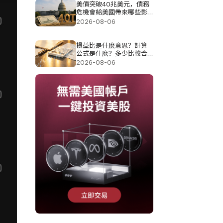
美債突破40兆美元，債務
危機會給美國帶來哪些影
響?
2026-08-06
損益比是什麼意思？計算
公式是什麼？多少比較合
理？
2026-08-06