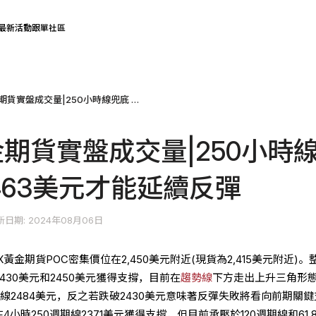
最新活動
跟單社區
COMEX黃金期貨實盤成交量|250小時線兜底 站上2463美元才能延續反彈
金期貨實盤成交量|250小時
463美元才能延續反彈
新日期: 2024年08月06日
黃金期貨POC密集價位在2,450美元附近(現貨為2,415美元附近)。
430美元和2450美元獲得支撐，目前在
趨勢線
下方走出上升三角形
勢線2484美元，反之若跌破2430美元意味著反彈失敗將看向前期關
在4小時250週期線2371美元獲得支撐，但目前承壓於120週期線和61.