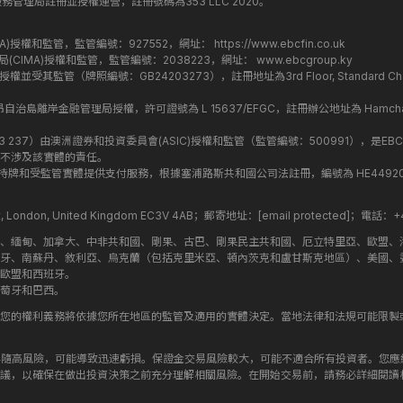
丁斯金融服務管理局註冊並授權運營，註冊號碼為353 LLC 2020。
監管局(FCA)授權和監管，監管編號：927552，網址：
https://www.ebcfin.co.uk
群島金融管理局(CIMA)授權和監管，監管編號：2038223，網址：
www.ebcgroup.ky
)授權並受其監管（牌照編號：GB24203273），註冊地址為3rd Floor, Standard Charter
盟昂儒昂自治島離岸金融管理局授權，許可證號為 L 15637/EFGC，註冊辦公地址為 Hamchako, Mutsa
司編號：619 073 237）由澳洲證券和投資委員會(ASIC)授權和監管（監管編號：500991），是EBC
不涉及該實體的責任。
roup 結構內的持牌和受監管實體提供支付服務，根據塞浦路斯共和國公司法註冊，編號為 HE449205，註
treet, London, United Kingdom EC3V 4AB；郵寄地址：
[email protected]
；電話：+44
斯、緬甸、加拿大、中非共和國、剛果、古巴、剛果民主共和國、厄立特里亞、歐盟、
牙、南蘇丹、敘利亞、烏克蘭（包括克里米亞、頓內茨克和盧甘斯克地區）、美國、
歐盟和西班牙。
萄牙和巴西。
您的權利義務將依據您所在地區的監管及適用的實體決定。當地法律和法規可能限製
伴隨高風險，可能導致迅速虧損。保證金交易風險較大，可能不適合所有投資者。您
議，以確保在做出投資決策之前充分理解相關風險。在開始交易前，請務必詳細閱讀