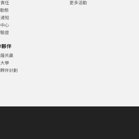
會責任
更多活動
C動態
告通知
助中心
方驗證
作夥伴
巴薩共贏
津大學
作夥伴計劃