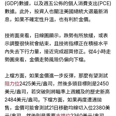
(GDP)數據，以及週五公佈的個人消費支出(PCE)
數據。此外，投資人也關注美國總統大選最新消
息，如果不確定性升溫，也有利於金價。
技術面來看，日線圖顯示，跌勢有所放緩，或表
示調整很快就會結束，且技術指標正在積極水平
內失去下行力量，接近完成超買修正。從4小時走
勢圖來看，金價走勢風險仍偏向下檔。
上檔方面，如果金價進一步反彈，那麼有望測試
阻力位
2425美元/盎司，然後多頭目標則是2450
美元/盎司，若突破則將瞄準上週觸及的歷史新高
2484美元/盎司。下檔方面，如果再度遭遇拋
售，金價可能會測試21日移動均線切入位2380美
元/盎司，然後則是重要
支撐位
2360美元/盎司。