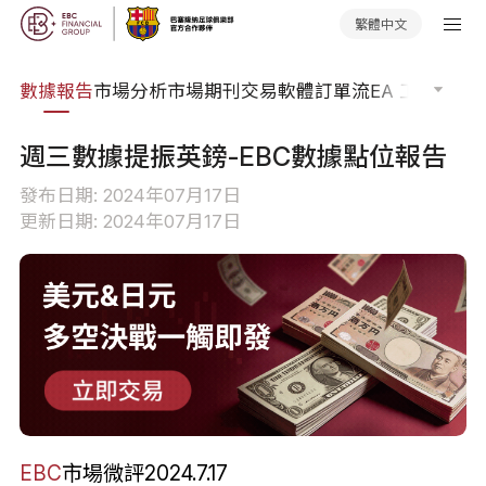
繁體中文
焦點
數據報告
市場分析
市場期刊
交易軟體
訂單流
EA 工具庫
交
週三數據提振英鎊-EBC數據點位報告
發布日期: 2024年07月17日
更新日期: 2024年07月17日
EBC
市場微評2024.7.17